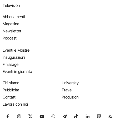
Television
Abbonamenti
Magazine
Newsletter
Podcast
Eventi e Mostre
Inaugurazioni
Finissage
Eventi in giornata
Chi siamo
University
Pubblicità
Travel
Contatti
Produzioni
Lavora con noi
Seguici su Facebook
Seguici su Instagram
Seguici su X
Seguici su YouTube
Seguici su WhatsApp
Seguici su Telegram
Seguici su TikTok
Seguici su Link
Seguici su
Segui