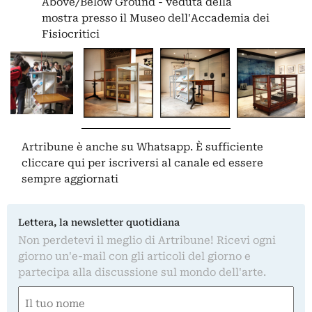
Above/Below Ground - veduta della
mostra presso il Museo dell'Accademia dei
Fisiocritici
Artribune è anche su Whatsapp. È sufficiente
cliccare qui
per iscriversi al canale ed essere
sempre aggiornati
Lettera, la newsletter quotidiana
Non perdetevi il meglio di Artribune! Ricevi ogni
giorno un'e-mail con gli articoli del giorno e
partecipa alla discussione sul mondo dell'arte.
Nome
(Required)