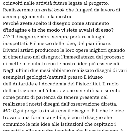
coinvolti nelle attività future legate al progetto.
Realizzeremo un
artist book
che fungerà da lavoro di
accompagnamento alla mostra.
Perché avete scelto il disegno come strumento
d’indagine e in che modo vi siete avvalsi di esso?
AY
: Il disegno sembra sempre portare a luoghi
inaspettati. È il mezzo delle idee, del pianificare.
Diversi artisti producono le loro opere migliori quando
si cimentano nel disegno; l’immediatezza del processo
ci mette in contatto con le nostre idee più essenziali.
Negli ultimi due mesi abbiamo realizzato disegni di vari
esemplari geologici/naturali presso il Museo
dell’Antartide e l’Accademia dei Fisiocritici. Il ruolo
dell’astrazione nell’illustrazione scientifica è servito
come punto di partenza da tenere presente nel
realizzare i nostri disegni dall’osservazione diretta.
MD
: Ogni progetto inizia con il disegno. È lì che le idee
trovano una forma tangibile, è con il disegno che
comunico le mie idee alle istituzioni che ospitano i
progetti e alle squadre tecniche che li costruiscono. A