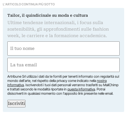
L'ARTICOLO CONTINUA PIÙ SOTTO
Tailor, il quindicinale su moda e cultura
Ultime tendenze internazionali, i focus sulla
sostenibilità, gli approfondimenti sulle fashion
week, le carriere e la formazione accademica.
Nome
(Required)
First
Email
(Required)
Artribune Srl utilizza i dati da te forniti per tenerti informato con regolarità sul
mondo dell'arte, nel rispetto della privacy come indicato nella
nostra
informativa
. Iscrivendoti i tuoi dati personali verranno trasferiti su MailChimp
e trattati secondo le modalità riportate in
questa informativa
. Potrai
disiscriverti in qualsiasi momento con l'apposito link presente nelle email.
Iscriviti