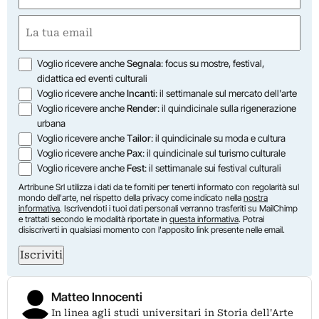
First
Email
(Required)
Opzioni
Voglio ricevere anche
Segnala
: focus su mostre, festival,
didattica ed eventi culturali
Voglio ricevere anche
Incanti
: il settimanale sul mercato dell'arte
Voglio ricevere anche
Render
: il quindicinale sulla rigenerazione
urbana
Voglio ricevere anche
Tailor
: il quindicinale su moda e cultura
Voglio ricevere anche
Pax
: il quindicinale sul turismo culturale
Voglio ricevere anche
Fest
: il settimanale sui festival culturali
Artribune Srl utilizza i dati da te forniti per tenerti informato con regolarità sul
mondo dell'arte, nel rispetto della privacy come indicato nella
nostra
informativa
. Iscrivendoti i tuoi dati personali verranno trasferiti su MailChimp
e trattati secondo le modalità riportate in
questa informativa
. Potrai
disiscriverti in qualsiasi momento con l'apposito link presente nelle email.
Iscriviti
Matteo Innocenti
In linea agli studi universitari in Storia dell'Arte