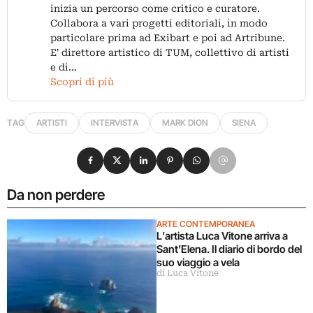
inizia un percorso come critico e curatore.
Collabora a vari progetti editoriali, in modo
particolare prima ad Exibart e poi ad Artribune.
E' direttore artistico di TUM, collettivo di artisti
e di…
Scopri di più
TAG
ARTISTI
INTERVISTA
MARK DION
SIENA
Condividi su Facebook
Condividi su X
Condividi su LinkedIn
Condividi su Pinterest
Condividi su WhatsApp
Condividi su Email
Da non perdere
ARTE CONTEMPORANEA
L’artista Luca Vitone arriva a
Sant’Elena. Il diario di bordo del
suo viaggio a vela
di Luca Vitone