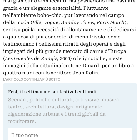
mai glamour o ammiccanti, ma possiedono una basilare
grazia e un’elegante essenzialità. Fluttuante
nell’ambiente boho-chic, pur lavorando nel campo
della moda (
Elle
,
Vogue
,
Sunday Times
,
Paris Match
),
sentiva poi la necessità di allontanarsene e di dedicarsi
a qualcosa di più concreto, di meno frivolo, come
testimoniano i bellissimi ritratti degli operai e degli
impiegati del più grande mercato di carne d’Europa
(
Les Gueules de Rungis
, 2009) o le ipnotiche, meste
immagini della cittadina bretone Dinard, per un libro a
quattro mani con lo scrittore Jean Rolin.
L'ARTICOLO CONTINUA PIÙ SOTTO
Fest, il settimanale sui festival culturali
Scenari, politiche culturali, arti visive, musica,
teatro, architettura, design, artigianato,
rigenerazione urbana e i trend globali da
monitorare.
Nome
(Required)