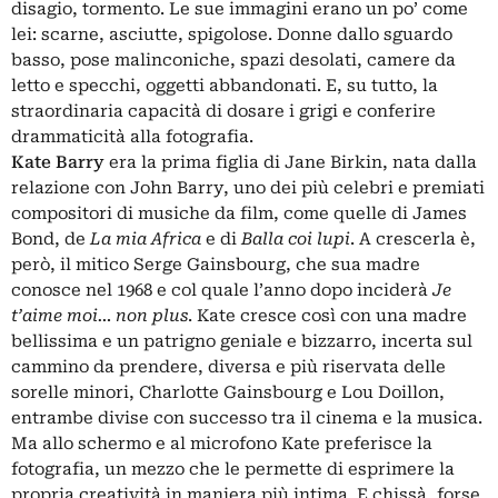
disagio, tormento. Le sue immagini erano un po’ come
lei: scarne, asciutte, spigolose. Donne dallo sguardo
basso, pose malinconiche, spazi desolati, camere da
letto e specchi, oggetti abbandonati. E, su tutto, la
straordinaria capacità di dosare i grigi e conferire
drammaticità alla fotografia.
Kate Barry
era la prima figlia di Jane Birkin, nata dalla
relazione con John Barry, uno dei più celebri e premiati
compositori di musiche da film, come quelle di James
Bond, de
La mia Africa
e di
Balla coi lupi
. A crescerla è,
però, il mitico Serge Gainsbourg, che sua madre
conosce nel 1968 e col quale l’anno dopo inciderà
Je
t’aime moi… non plus
. Kate cresce così con una madre
bellissima e un patrigno geniale e bizzarro, incerta sul
cammino da prendere, diversa e più riservata delle
sorelle minori, Charlotte Gainsbourg e Lou Doillon,
entrambe divise con successo tra il cinema e la musica.
Ma allo schermo e al microfono Kate preferisce la
fotografia, un mezzo che le permette di esprimere la
propria creatività in maniera più intima. E chissà, forse