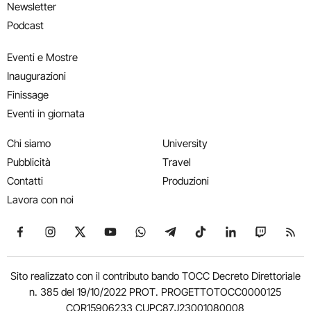
Newsletter
Podcast
Eventi e Mostre
Inaugurazioni
Finissage
Eventi in giornata
Chi siamo
University
Pubblicità
Travel
Contatti
Produzioni
Lavora con noi
Seguici su Facebook
Seguici su Instagram
Seguici su X
Seguici su YouTube
Seguici su WhatsApp
Seguici su Telegram
Seguici su TikTok
Seguici su Link
Seguici su
Segui
Sito realizzato con il contributo bando TOCC Decreto Direttoriale
n. 385 del 19/10/2022 PROT. PROGETTOTOCC0000125
COR15906233 CUPC87J23001080008