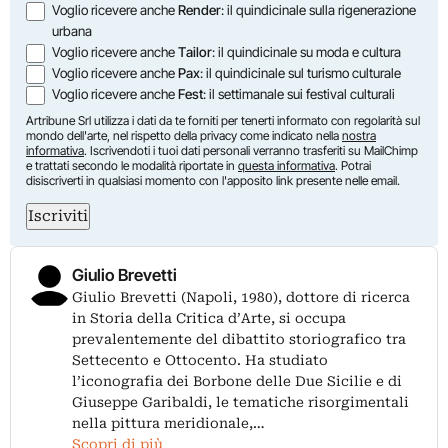
Voglio ricevere anche
Render
: il quindicinale sulla rigenerazione
urbana
Voglio ricevere anche
Tailor
: il quindicinale su moda e cultura
Voglio ricevere anche
Pax
: il quindicinale sul turismo culturale
Voglio ricevere anche
Fest
: il settimanale sui festival culturali
Artribune Srl utilizza i dati da te forniti per tenerti informato con regolarità sul
mondo dell'arte, nel rispetto della privacy come indicato nella
nostra
informativa
. Iscrivendoti i tuoi dati personali verranno trasferiti su MailChimp
e trattati secondo le modalità riportate in
questa informativa
. Potrai
disiscriverti in qualsiasi momento con l'apposito link presente nelle email.
Iscriviti
Giulio Brevetti
Giulio Brevetti (Napoli, 1980), dottore di ricerca
in Storia della Critica d’Arte, si occupa
prevalentemente del dibattito storiografico tra
Settecento e Ottocento. Ha studiato
l’iconografia dei Borbone delle Due Sicilie e di
Giuseppe Garibaldi, le tematiche risorgimentali
nella pittura meridionale,…
Scopri di più