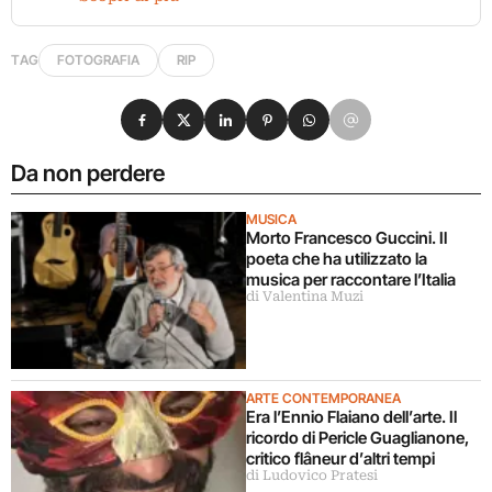
TAG
FOTOGRAFIA
RIP
Condividi su Facebook
Condividi su X
Condividi su LinkedIn
Condividi su Pinterest
Condividi su WhatsApp
Condividi su Email
Da non perdere
MUSICA
Morto Francesco Guccini. Il
poeta che ha utilizzato la
musica per raccontare l’Italia
di Valentina Muzi
ARTE CONTEMPORANEA
Era l’Ennio Flaiano dell’arte. Il
ricordo di Pericle Guaglianone,
critico flâneur d’altri tempi
di Ludovico Pratesi