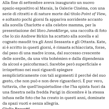
Alla fine di settembre aveva inaugurato un nuovo
spazio espositivo al Marais, la Galerie Cinéma, con una
serie di ritratti e di nature morte dal titolo
Point of View
,
e soltanto pochi giorni fa appariva sorridente accanto
alla sorella Charlotte
e alla celebre mamma, per la
presentazione del libro
Jane&Serge
, una raccolta di foto
che lo zio Andrew Birkin ha scattato alla sorella e al
cognato maudit tra gli Anni Sessanta e gli Ottanta. Kate,
si è scritto in questi giorni, è rimasta schiacciata, forse,
dal peso di una madre icona, dal successo crescente
delle sorelle, da una vita bohémien e dalla dipendenza
da alcool e psicofarmaci. Sarebbe però superficiale e
irrispettoso nei suoi riguardi spiegare
semplicisticamente con tali argomenti il perché del suo
gesto, che non può e non deve riguardarci. È pur vero,
tuttavia, che quell’inquietudine che l’ha spinta fuori da
una finestra nella fredda Parigi in dicembre è la stessa
infusa nelle foto che ha creato in questi anni, dominate
da spazi vuoti e senza allegria.