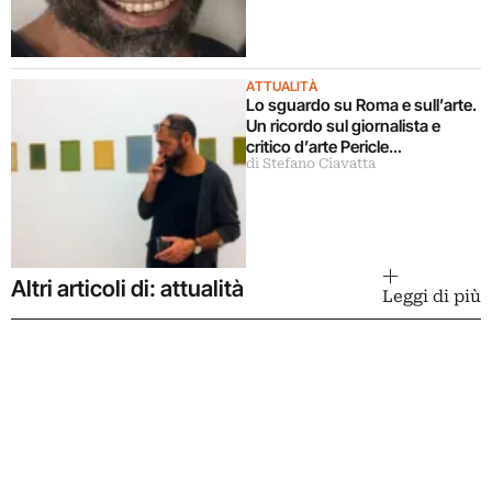
ATTUALITÀ
Lo sguardo su Roma e sull’arte.
Un ricordo sul giornalista e
critico d’arte Pericle
di Stefano Ciavatta
Guaglianone
Altri articoli di: attualità
Leggi di più