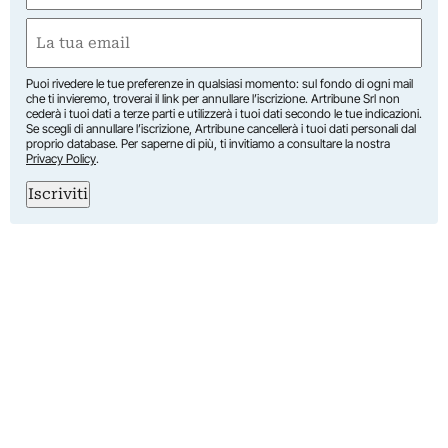
First
Email
(Required)
Puoi rivedere le tue preferenze in qualsiasi momento: sul fondo di ogni mail
che ti invieremo, troverai il link per annullare l’iscrizione. Artribune Srl non
cederà i tuoi dati a terze parti e utilizzerà i tuoi dati secondo le tue indicazioni.
Se scegli di annullare l’iscrizione, Artribune cancellerà i tuoi dati personali dal
proprio database. Per saperne di più, ti invitiamo a consultare la nostra
Privacy Policy
.
Iscriviti