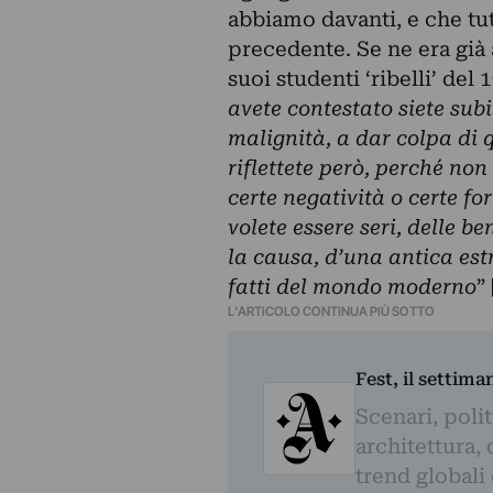
abbiamo davanti, e che tut
precedente. Se ne era già
suoi studenti ‘ribelli’ del 1
avete contestato siete sub
malignità, a dar colpa di 
riflettete però, perché no
certe negatività o certe fo
volete essere seri, delle b
la causa,
d’una antica estr
fatti del mondo moderno
” 
L'ARTICOLO CONTINUA PIÙ SOTTO
Fest, il settima
Scenari, polit
architettura, 
trend globali