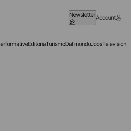
Newsletter
Account
performative
Editoria
Turismo
Dal mondo
Jobs
Television