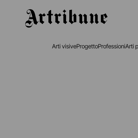
Artribune
Arti visive
Progetto
Professioni
Arti 