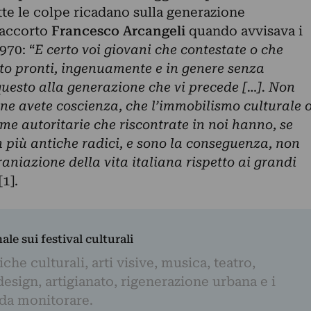
te le colpe ricadano sulla generazione
 accorto
Francesco Arcangeli
quando avvisava i
970: “
E certo voi giovani che contestate o che
ito pronti, ingenuamente e in genere senza
questo alla generazione che vi precede […]. Non
n ne avete coscienza, che l’immobilismo culturale 
rme autoritarie che riscontrate in noi hanno, se
en più antiche radici, e sono la conseguenza, non
aniazione della vita italiana rispetto ai grandi
[1].
nale sui festival culturali
iche culturali, arti visive, musica, teatro,
design, artigianato, rigenerazione urbana e i
 da monitorare.