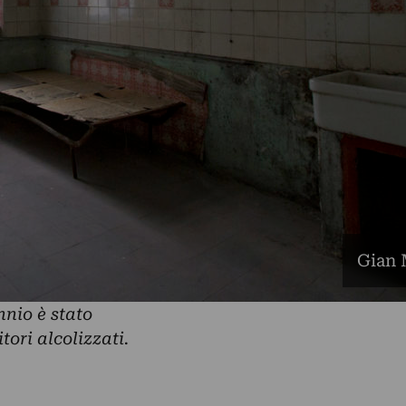
Gian 
nnio è stato
tori alcolizzati.