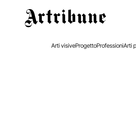
Artribune
Arti visive
Progetto
Professioni
Arti 