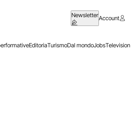
Newsletter
Account
performative
Editoria
Turismo
Dal mondo
Jobs
Television