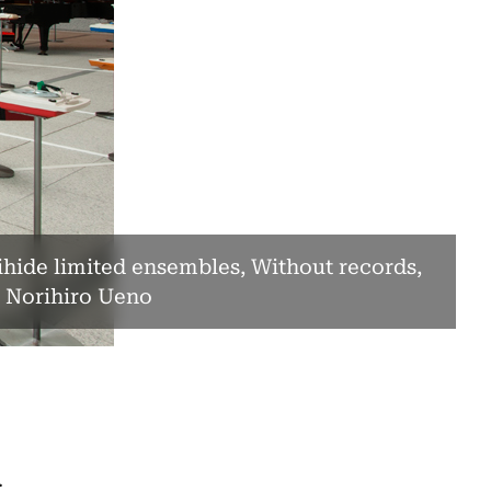
hide limited ensembles, Without records,
o Norihiro Ueno
.