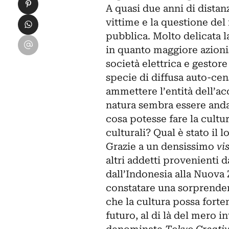
Condividi su Pinterest
A quasi due anni di distanz
Condividi su WhatsApp
vittime e la questione del
pubblica. Molto delicata 
Condividi su Email
in quanto maggiore azioni
società elettrica e gestore
specie di diffusa auto-cen
ammettere l’entità dell’a
natura sembra essere andat
cosa potesse fare la cultur
culturali? Qual è stato il 
Grazie a un densissimo
vi
altri addetti provenienti d
dall’Indonesia alla Nuova
constatare una sorprenden
che la cultura possa forte
futuro, al di là del mero i