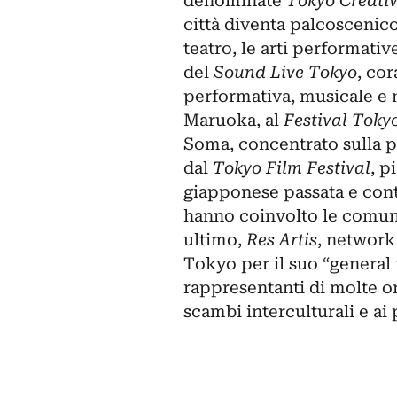
denominate
Tokyo Creati
città diventa palcoscenic
teatro, le arti performativ
del
Sound Live Tokyo
, co
performativa, musicale e
Maruoka, al
Festival Toky
Soma, concentrato sulla p
dal
Tokyo Film Festival
, p
giapponese passata e cont
hanno coinvolto le comunit
ultimo,
Res Artis
, network
Tokyo per il suo “general 
rappresentanti di molte or
scambi interculturali e ai