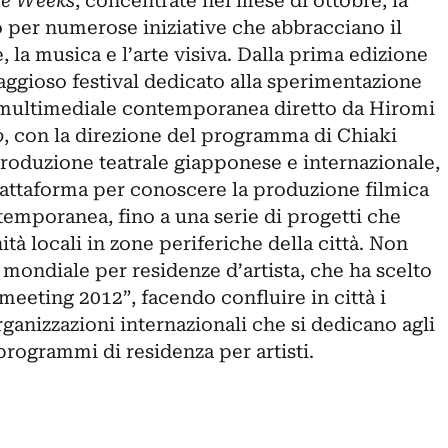
ve Weeks
, concentrate nel mese di ottobre, la
o per numerose iniziative che abbracciano il
e, la musica e l’arte visiva. Dalla prima edizione
raggioso festival dedicato alla sperimentazione
 multimediale contemporanea diretto da Hiromi
o
, con la direzione del programma di Chiaki
roduzione teatrale giapponese e internazionale,
iattaforma per conoscere la produzione filmica
emporanea, fino a una serie di progetti che
à locali in zone periferiche della città. Non
 mondiale per residenze d’artista, che ha scelto
meeting 2012”, facendo confluire in città i
ganizzazioni internazionali che si dedicano agli
 programmi di residenza per artisti.