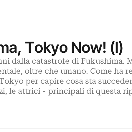
ma, Tokyo Now! (I)
ni dalla catastrofe di Fukushima. Mi
entale, oltre che umano. Come ha r
a Tokyo per capire cosa sta succed
nzi, le attrici - principali di quest