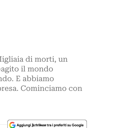
gliaia di morti, un
eagito il mondo
endo. E abbiamo
a ripresa. Cominciamo con