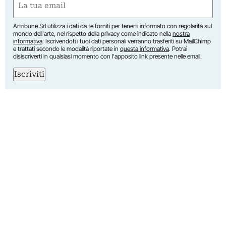
(Obbligatorio)
Artribune Srl utilizza i dati da te forniti per tenerti informato con regolarità sul
mondo dell'arte, nel rispetto della privacy come indicato nella
nostra
informativa
. Iscrivendoti i tuoi dati personali verranno trasferiti su MailChimp
e trattati secondo le modalità riportate in
questa informativa
. Potrai
disiscriverti in qualsiasi momento con l'apposito link presente nelle email.
Iscriviti