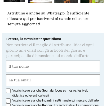
Artribune è anche su Whatsapp. È sufficiente
cliccare qui
per iscriversi al canale ed essere
sempre aggiornati
Lettera, la newsletter quotidiana
Non perdetevi il meglio di Artribune! Ricevi ogni
giorno un'e-mail con gli articoli del giorno e
partecipa alla discussione sul mondo dell'arte.
Nome
(Obbligatorio)
Nome
Email
(Obbligatorio)
Opzioni
Voglio ricevere anche
Segnala
: focus su mostre, festival,
didattica ed eventi culturali
Voglio ricevere anche
Incanti
: il settimanale sul mercato dell'arte
Voglio ricevere anche
Render
: il quindicinale sulla rigenerazione