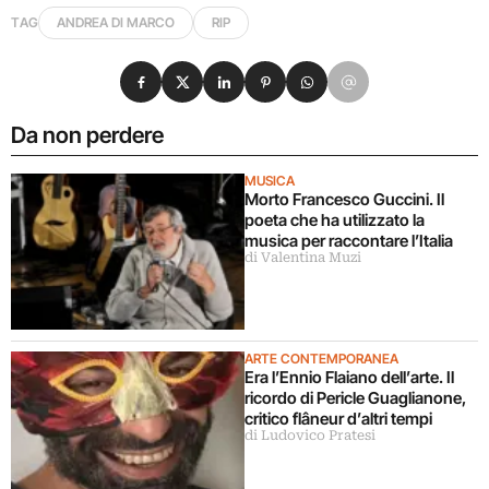
TAG
ANDREA DI MARCO
RIP
Condividi su Facebook
Condividi su X
Condividi su LinkedIn
Condividi su Pinterest
Condividi su WhatsApp
Condividi su Email
Da non perdere
MUSICA
Morto Francesco Guccini. Il
poeta che ha utilizzato la
musica per raccontare l’Italia
di Valentina Muzi
ARTE CONTEMPORANEA
Era l’Ennio Flaiano dell’arte. Il
ricordo di Pericle Guaglianone,
critico flâneur d’altri tempi
di Ludovico Pratesi