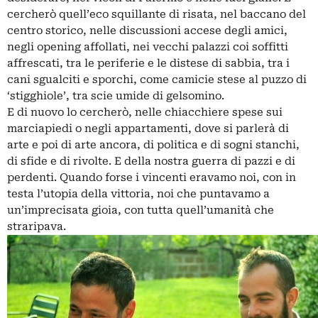
cercherò quell’eco squillante di risata, nel baccano del
centro storico, nelle discussioni accese degli amici,
negli opening affollati, nei vecchi palazzi coi soffitti
affrescati, tra le periferie e le distese di sabbia, tra i
cani sgualciti e sporchi, come camicie stese al puzzo di
‘stigghiole’, tra scie umide di gelsomino.
E di nuovo lo cercherò, nelle chiacchiere spese sui
marciapiedi o negli appartamenti, dove si parlerà di
arte e poi di arte ancora, di politica e di sogni stanchi,
di sfide e di rivolte. E della nostra guerra di pazzi e di
perdenti. Quando forse i vincenti eravamo noi, con in
testa l’utopia della vittoria, noi che puntavamo a
un’imprecisata gioia, con tutta quell’umanità che
straripava.