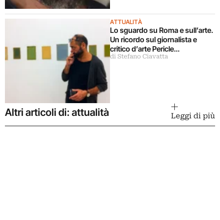
ATTUALITÀ
Lo sguardo su Roma e sull’arte.
Un ricordo sul giornalista e
critico d’arte Pericle
di Stefano Ciavatta
Guaglianone
Altri articoli di: attualità
Leggi di più