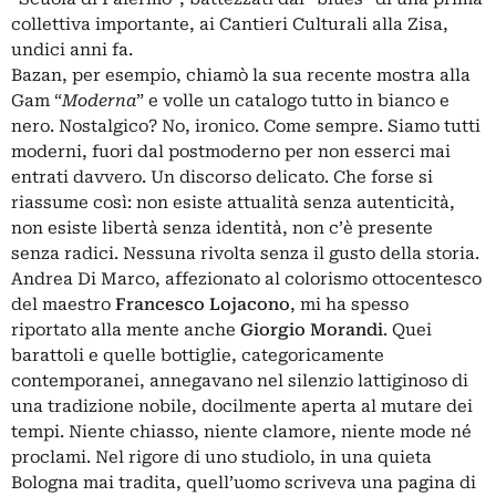
collettiva importante, ai Cantieri Culturali alla Zisa,
undici anni fa.
Bazan, per esempio, chiamò la sua recente mostra alla
Gam “
Moderna
” e volle un catalogo tutto in bianco e
nero. Nostalgico? No, ironico. Come sempre. Siamo tutti
moderni, fuori dal postmoderno per non esserci mai
entrati davvero. Un discorso delicato. Che forse si
riassume così: non esiste attualità senza autenticità,
non esiste libertà senza identità, non c’è presente
senza radici. Nessuna rivolta senza il gusto della storia.
Andrea Di Marco, affezionato al colorismo ottocentesco
del maestro
Francesco Lojacono
, mi ha spesso
riportato alla mente anche
Giorgio Morandi
. Quei
barattoli e quelle bottiglie, categoricamente
contemporanei, annegavano nel silenzio lattiginoso di
una tradizione nobile, docilmente aperta al mutare dei
tempi. Niente chiasso, niente clamore, niente mode né
proclami. Nel rigore di uno studiolo, in una quieta
Bologna mai tradita, quell’uomo scriveva una pagina di