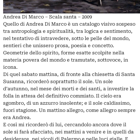
Andrea Di Marco – Scala santa – 2009
Quello di Andrea Di Marco è un catalogo visivo sospeso
tra antropologia e spiritualità, tra logica e sentimento,
nel tentativo di intravedere, sotto le pelle del mondo,
sentieri che unissero prosa, poesia e concetto.
Geometrie dello spirito, forme esatte scolpite nella
materia povera del mondo e tramutate, sottovoce, in
icona.
Di quel sabato mattina, di fronte alla chiesetta di Santa
Susanna, ricorderò soprattutto il sole. Un sole
d’autunno, nel mese dei morti e dei santi, a investire la
folla in attesa del definitivo commiato. Il cielo era
sgombro, di un azzurro insolente; e il sole caldissimo,
fuori stagione. Un mattino allegro, come allegro sempre
era Andrea.
E così mi ricorderò di lui, cercandolo ancora dove il
sole si farà sfacciato, nei mattini a venire e in quelli da
desiderare, nei vicoli di Palermo e nelle luci gialle. E