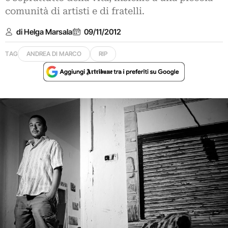
comunità di artisti e di fratelli.
di Helga Marsala
09/11/2012
TAG
ANDREA DI MARCO
RIP