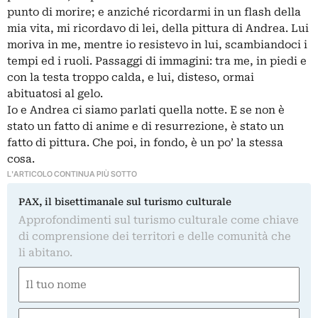
punto di morire; e anziché ricordarmi in un flash della
mia vita, mi ricordavo di lei, della pittura di Andrea. Lui
moriva in me, mentre io resistevo in lui, scambiandoci i
tempi ed i ruoli. Passaggi di immagini: tra me, in piedi e
con la testa troppo calda, e lui, disteso, ormai
abituatosi al gelo.
Io e Andrea ci siamo parlati quella notte. E se non è
stato un fatto di anime e di resurrezione, è stato un
fatto di pittura. Che poi, in fondo, è un po’ la stessa
cosa.
L'ARTICOLO CONTINUA PIÙ SOTTO
PAX, il bisettimanale sul turismo culturale
Approfondimenti sul turismo culturale come chiave
di comprensione dei territori e delle comunità che
li abitano.
Nome
(Obbligatorio)
Nome
Email