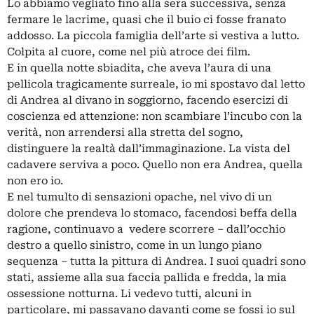
Lo abbiamo vegliato fino alla sera successiva, senza
fermare le lacrime, quasi che il buio ci fosse franato
addosso. La piccola famiglia dell’arte si vestiva a lutto.
Colpita al cuore, come nel più atroce dei film.
E in quella notte sbiadita, che aveva l’aura di una
pellicola tragicamente surreale, io mi spostavo dal letto
di Andrea al divano in soggiorno, facendo esercizi di
coscienza ed attenzione: non scambiare l’incubo con la
verità, non arrendersi alla stretta del sogno,
distinguere la realtà dall’immaginazione. La vista del
cadavere serviva a poco. Quello non era Andrea, quella
non ero io.
E nel tumulto di sensazioni opache, nel vivo di un
dolore che prendeva lo stomaco, facendosi beffa della
ragione, continuavo a vedere scorrere – dall’occhio
destro a quello sinistro, come in un lungo piano
sequenza – tutta la pittura di Andrea. I suoi quadri sono
stati, assieme alla sua faccia pallida e fredda, la mia
ossessione notturna. Li vedevo tutti, alcuni in
particolare, mi passavano davanti come se fossi io sul