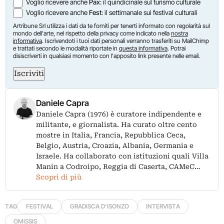
Voglio ricevere anche
Pax
: il quindicinale sul turismo culturale
Voglio ricevere anche
Fest
: il settimanale sui festival culturali
Artribune Srl utilizza i dati da te forniti per tenerti informato con regolarità sul
mondo dell'arte, nel rispetto della privacy come indicato nella
nostra
informativa
. Iscrivendoti i tuoi dati personali verranno trasferiti su MailChimp
e trattati secondo le modalità riportate in
questa informativa
. Potrai
disiscriverti in qualsiasi momento con l'apposito link presente nelle email.
Iscriviti
Daniele Capra
Daniele Capra (1976) è curatore indipendente e
militante, e giornalista. Ha curato oltre cento
mostre in Italia, Francia, Repubblica Ceca,
Belgio, Austria, Croazia, Albania, Germania e
Israele. Ha collaborato con istituzioni quali Villa
Manin a Codroipo, Reggia di Caserta, CAMeC…
Scopri di più
TAG
FESTIVAL
GRADISCA D'ISONZO
INTERVISTA
OMISSIS