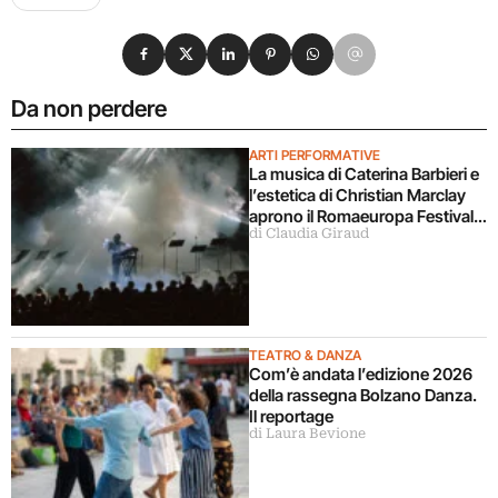
Condividi su Facebook
Condividi su X
Condividi su LinkedIn
Condividi su Pinterest
Condividi su WhatsApp
Condividi su Email
Da non perdere
ARTI PERFORMATIVE
La musica di Caterina Barbieri e
l’estetica di Christian Marclay
aprono il Romaeuropa Festival
di Claudia Giraud
2026
TEATRO & DANZA
Com’è andata l’edizione 2026
della rassegna Bolzano Danza.
Il reportage
di Laura Bevione