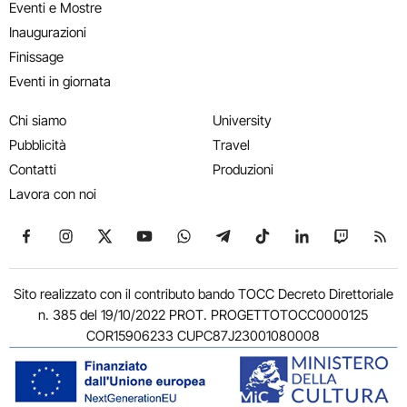
Eventi e Mostre
Inaugurazioni
Finissage
Eventi in giornata
Chi siamo
University
Pubblicità
Travel
Contatti
Produzioni
Lavora con noi
Seguici su Facebook
Seguici su Instagram
Seguici su X
Seguici su YouTube
Seguici su WhatsApp
Seguici su Telegram
Seguici su TikTok
Seguici su Link
Seguici su
Segui
Sito realizzato con il contributo bando TOCC Decreto Direttoriale
n. 385 del 19/10/2022 PROT. PROGETTOTOCC0000125
COR15906233 CUPC87J23001080008