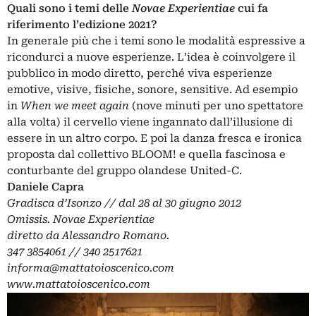
Quali sono i temi delle
Novae Experientiae
cui fa
riferimento l’edizione 2021?
In generale più che i temi sono le modalità espressive a
ricondurci a nuove esperienze. L’idea è coinvolgere il
pubblico in modo diretto, perché viva esperienze
emotive, visive, fisiche, sonore, sensitive. Ad esempio
in
When we meet again
(nove minuti per uno spettatore
alla volta) il cervello viene ingannato dall’illusione di
essere in un altro corpo. E poi la danza fresca e ironica
proposta dal collettivo BLOOM! e quella fascinosa e
conturbante del gruppo olandese United-C.
Daniele Capra
Gradisca d’Isonzo // dal 28 al 30 giugno 2012
Omissis. Novae Experientiae
diretto da Alessandro Romano.
347 3854061 // 340 2517621
informa@mattatoioscenico.com
www.mattatoioscenico.com