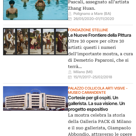
Pascali, assegnato all’artista
Zhang Huan.
Polignano a Mare (BA)
26/05/2020
–
01/11/2020
FONDAZIONE STELLINE
Le Nuove Frontiere della Pittura
Oltre 30 opere per oltre 30
artisti: questi i numeri
dell’importante mostra, a cura
di Demetrio Paparoni, che si
terrà…
Milano (MI)
15/11/2017
–
25/02/2018
PALAZZO COLLICOLA ARTI VISIVE -
MUSEO CARANDENTE
Cortesie per gli ospiti. Un
gallerista. La sua visione. Un
progetto espositivo
La mostra celebra la storia
della Galleria PACK di Milano
e il suo gallerista, Giampaolo
Abbondio, attraverso le opere