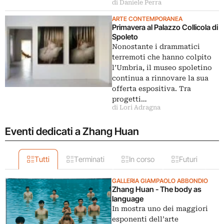
di Daniele Perra
ARTE CONTEMPORANEA
Primavera al Palazzo Collicola di
Spoleto
Nonostante i drammatici
terremoti che hanno colpito
l’Umbria, il museo spoletino
continua a rinnovare la sua
offerta espositiva. Tra
progetti…
di Lori Adragna
Eventi dedicati a Zhang Huan
Tutti
Terminati
In corso
Futuri
GALLERIA GIAMPAOLO ABBONDIO
Zhang Huan - The body as
language
In mostra uno dei maggiori
esponenti dell’arte