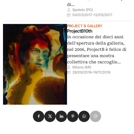
di…
Spoleto (PG)
04/03/2017
–
12/05/2017
PROJECT B GALLERY
ProjectB10th
In occasione dei dieci anni
dell’apertura della galleria,
nel 2006, ProjectB è felice di
presentare una mostra
collettiva che raccoglie…
Milano (MI)
28/09/2016
–
19/11/2016
Condividi su Facebook
Condividi su X
Condividi su LinkedIn
Condividi su Pinterest
Condividi su WhatsApp
Condividi su Email