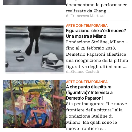
documentano le performance
realizzate da Zhang…
di Francesca Mattozzi
ARTE CONTEMPORANEA
Figurazione: che c’è di nuovo?
Una mostra a Milano
Fondazione Stelline, Milano –
fino al 25 febbraio 2018.
Demetrio Paparoni allestisce
una ricognizione della pittura
figurativa degli ultimi anni.…
di Stefano Castelli
ARTE CONTEMPORANEA
A che punto è la pittura
(figurativa)? Intervista a
Demetrio Paparoni
Sta per inaugurare “Le nuove
frontiere della pittura” alla
Fondazione Stelline di
Milano. Ma quali sono le
nuove frontiere e…