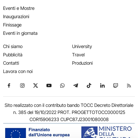
Eventi e Mostre
Inaugurazioni
Finissage
Eventi in giornata
Chi siamo
University
Pubblicità
Travel
Contatti
Produzioni
Lavora con noi
Seguici su Facebook
Seguici su Instagram
Seguici su X
Seguici su YouTube
Seguici su WhatsApp
Seguici su Telegram
Seguici su TikTok
Seguici su Link
Seguici su
Segui
Sito realizzato con il contributo bando TOCC Decreto Direttoriale
n. 385 del 19/10/2022 PROT. PROGETTOTOCC0000125
COR15906233 CUPC87J23001080008