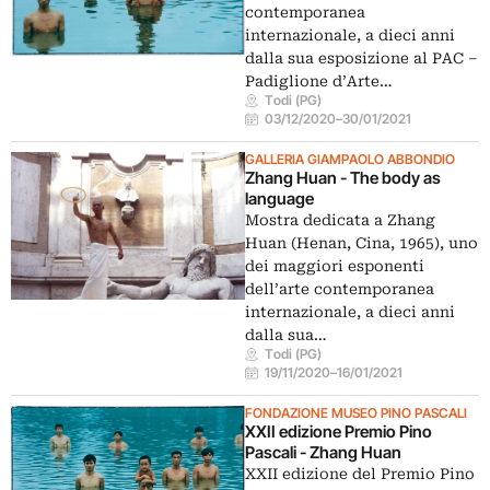
contemporanea
internazionale, a dieci anni
dalla sua esposizione al PAC –
Padiglione d’Arte…
Todi (PG)
03/12/2020
–
30/01/2021
GALLERIA GIAMPAOLO ABBONDIO
Zhang Huan - The body as
language
Mostra dedicata a Zhang
Huan (Henan, Cina, 1965), uno
dei maggiori esponenti
dell’arte contemporanea
internazionale, a dieci anni
dalla sua…
Todi (PG)
19/11/2020
–
16/01/2021
FONDAZIONE MUSEO PINO PASCALI
XXII edizione Premio Pino
Pascali - Zhang Huan
XXII edizione del Premio Pino