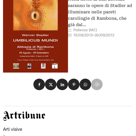
saranno le opere di Stadler ad
illuminare nelle pareti
carolingie di Rambona, che
già dal…
Pollenza (MC)
10/08/2013
–
30/09/2013
Condividi su Facebook
Condividi su X
Condividi su LinkedIn
Condividi su Pinterest
Condividi su WhatsApp
Condividi su Email
Artribune
Arti visive