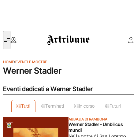
Artribune
HOME
›
EVENTI E MOSTRE
Werner Stadler
Eventi dedicati a Werner Stadler
Tutti
Terminati
In corso
Futuri
ABBAZIA DI RAMBONA
Werner Stadler - Umbilicus
mundi
Nella notte di San Lorenzo