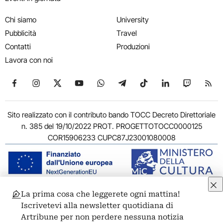
Chi siamo
University
Pubblicità
Travel
Contatti
Produzioni
Lavora con noi
Seguici su Facebook
Seguici su Instagram
Seguici su X
Seguici su YouTube
Seguici su WhatsApp
Seguici su Telegram
Seguici su TikTok
Seguici su Link
Seguici su
Segui
Sito realizzato con il contributo bando TOCC Decreto Direttoriale
n. 385 del 19/10/2022 PROT. PROGETTOTOCC0000125
COR15906233 CUPC87J23001080008
La prima cosa che leggerete ogni mattina!
© 2011-2026 ARTRIBUNE srl – Corso Vittorio Emanuele II, 287 –
Iscrivetevi alla newsletter quotidiana di
00186 Roma - P.I. 11381581005
Artribune per non perdere nessuna notizia
Privacy: Responsabile della protezione dei dati personali