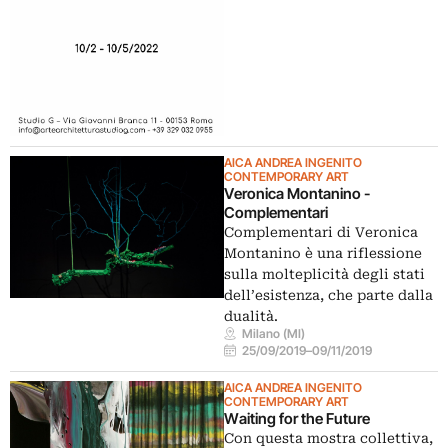
AICA ANDREA INGENITO
CONTEMPORARY ART
Veronica Montanino -
Complementari
Complementari di Veronica
Montanino è una riflessione
sulla molteplicità degli stati
dell’esistenza, che parte dalla
dualità.
Milano (MI)
25/09/2019
–
09/11/2019
AICA ANDREA INGENITO
CONTEMPORARY ART
Waiting for the Future
Con questa mostra collettiva,