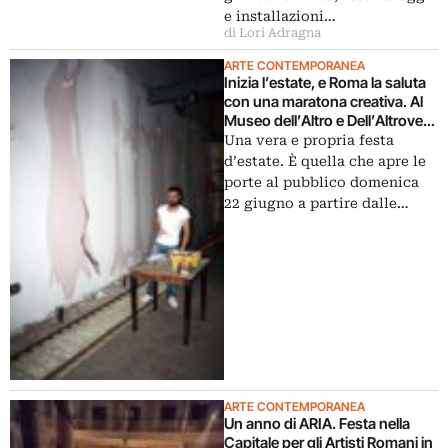
e installazioni…
di Lori Adragna
ARTE CONTEMPORANEA
Inizia l’estate, e Roma la saluta
con una maratona creativa. Al
Museo dell’Altro e Dell’Altrove
un’intera giornata fra
Una vera e propria festa
performance e site-specific:
d’estate. È quella che apre le
ecco le immagini in anteprima
porte al pubblico domenica
22 giugno a partire dalle…
ARTE CONTEMPORANEA
Un anno di ARIA. Festa nella
Capitale per gli Artisti Romani in