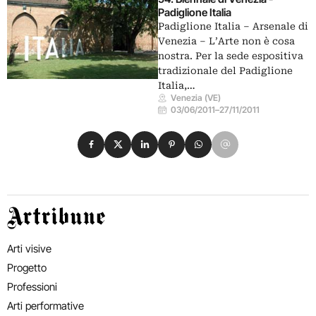
Padiglione Italia
Padiglione Italia – Arsenale di
Venezia – L’Arte non è cosa
nostra. Per la sede espositiva
tradizionale del Padiglione
Italia,…
Venezia (VE)
03/06/2011
–
27/11/2011
Condividi su Facebook
Condividi su X
Condividi su LinkedIn
Condividi su Pinterest
Condividi su WhatsApp
Condividi su Email
Artribune
Arti visive
Progetto
Professioni
Arti performative