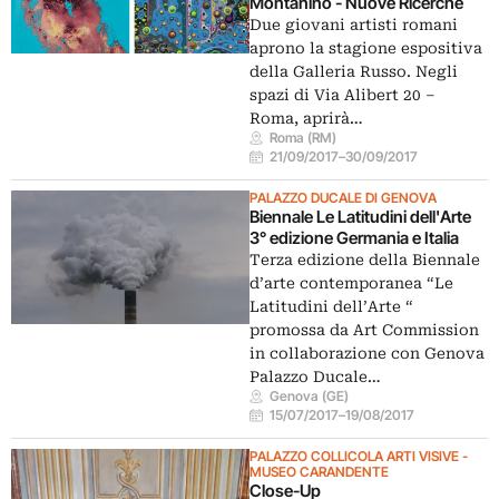
Montanino - Nuove Ricerche
Due giovani artisti romani
aprono la stagione espositiva
della Galleria Russo. Negli
spazi di Via Alibert 20 –
Roma, aprirà…
Roma (RM)
21/09/2017
–
30/09/2017
PALAZZO DUCALE DI GENOVA
Biennale Le Latitudini dell'Arte
3° edizione Germania e Italia
Terza edizione della Biennale
d’arte contemporanea “Le
Latitudini dell’Arte “
promossa da Art Commission
in collaborazione con Genova
Palazzo Ducale…
Genova (GE)
15/07/2017
–
19/08/2017
PALAZZO COLLICOLA ARTI VISIVE -
MUSEO CARANDENTE
Close-Up