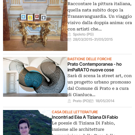
Raccontare la pittura italiana,
quella nata subito dopo la
Transavanguardia. Un viaggio
visivo dalla doppia anima: ora
con artisti che…
Spoleto (PG)
28/03/2015
–
31/05/2015
BASTIONE DELLE FORCHE
Prato Contemporanea - ho
imPaRATO nuove cose
Sarà di scena la street art, con
un progetto urbano promosso
dal Comune di Prato e a cura
di Gianluca…
Prato (PO)
18/05/2014
CASA DELLE LETTERATURE
Incontri ad Eèa A Tiziana Di Fabio
Le poesie di Tiziana Di Fabio,
insieme alle architetture