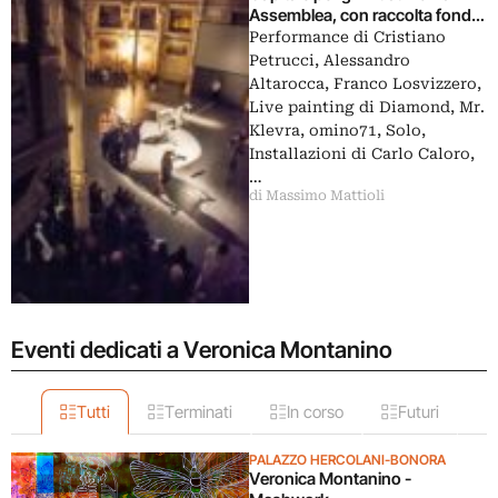
Assemblea, con raccolta fondi
per la rivista del gruppo: ecco le
Performance di Cristiano
foto della serata
Petrucci, Alessandro
Altarocca, Franco Losvizzero,
Live painting di Diamond, Mr.
Klevra, omino71, Solo,
Installazioni di Carlo Caloro,
…
di Massimo Mattioli
Eventi dedicati a Veronica Montanino
Tutti
Terminati
In corso
Futuri
PALAZZO HERCOLANI-BONORA
Veronica Montanino -