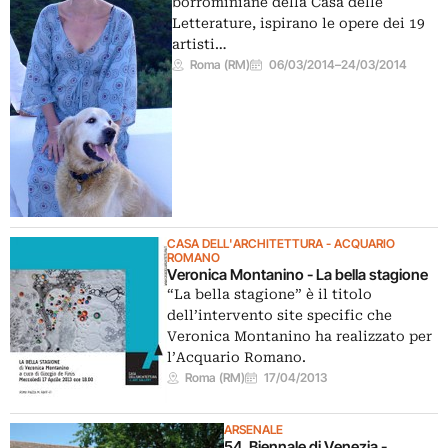
borrominiane della Casa delle
Letterature, ispirano le opere dei 19
artisti…
Roma (RM)
06/03/2014
–
24/03/2014
CASA DELL'ARCHITETTURA - ACQUARIO
ROMANO
Veronica Montanino - La bella stagione
“La bella stagione” è il titolo
dell’intervento site specific che
Veronica Montanino ha realizzato per
l’Acquario Romano.
Roma (RM)
17/04/2013
ARSENALE
54. Biennale di Venezia -