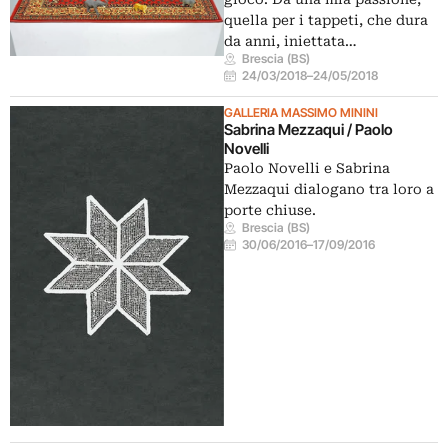
quella per i tappeti, che dura
da anni, iniettata…
Brescia (BS)
24/03/2018
–
24/05/2018
GALLERIA MASSIMO MININI
Sabrina Mezzaqui / Paolo
Novelli
Paolo Novelli e Sabrina
Mezzaqui dialogano tra loro a
porte chiuse.
Brescia (BS)
30/06/2016
–
17/09/2016