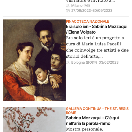
visitatore è invitato a…
Milano (MI)
27/09/2023
–
30/09/2023
PINACOTECA NAZIONALE
Era solo ieri - Sabrina Mezzaqui
/ Elena Volpato
Era solo ieri è un progetto a
cura di Maria Luisa Pacelli
che coinvolge tre artisti e due
storici dell’arte,…
Bologna (BO)
03/02/2023
GALLERIA CONTINUA - THE ST. REGIS
ROME
Sabrina Mezzaqui - C’è qui
nell’aria la parola-ramo
Mostra personale.