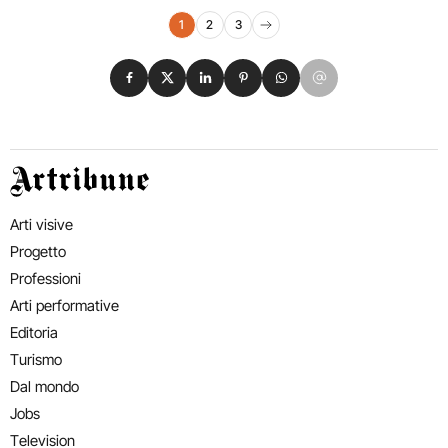
Navigazione eventi
1
2
3
Pagina successiva
Condividi su Facebook
Condividi su X
Condividi su LinkedIn
Condividi su Pinterest
Condividi su WhatsApp
Condividi su Email
Artribune
Arti visive
Progetto
Professioni
Arti performative
Editoria
Turismo
Dal mondo
Jobs
Television