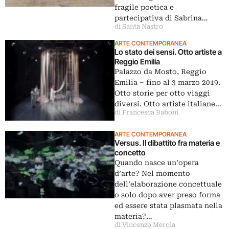
fragile poetica e
partecipativa di Sabrina…
di Santa Nastro
ARTE CONTEMPORANEA
Lo stato dei sensi. Otto artiste a
Reggio Emilia
Palazzo da Mosto, Reggio
Emilia ‒ fino al 3 marzo 2019.
Otto storie per otto viaggi
diversi. Otto artiste italiane…
di Francesca Baboni
ARTE CONTEMPORANEA
Versus. Il dibattito fra materia e
concetto
Quando nasce un’opera
d’arte? Nel momento
dell’elaborazione concettuale
o solo dopo aver preso forma
ed essere stata plasmata nella
materia?…
di Vincenzo Merola