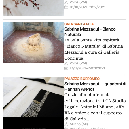
Roma (RM)
01/10/2021
–
11/12/2021
SALA SANTA RITA
Sabrina Mezzaqui - Bianco
Naturale
La Sala Santa Rita ospiterà
“Bianco Naturale” di Sabrina
Mezzaqui a cura di Galleria
Continua.
Roma (RM)
17/11/2021
–
29/11/2021
PALAZZO BORROMEO
Sabrina Mezzaqui - I quaderni di
Hannah Arendt
Grazie alla pluriennale
collaborazione tra LCA Studio
Legale, Antonini Milano, AXA
XL e Apice e con il supporto
di Galleria…
Milano (MI)
15/09/2021
–
15/10/2021