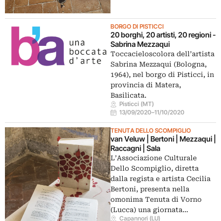
BORGO DI PISTICCI
20 borghi, 20 artisti, 20 regioni -
Sabrina Mezzaqui
Toccacieloscolora dell’artista
Sabrina Mezzaqui (Bologna,
1964), nel borgo di Pisticci, in
provincia di Matera,
Basilicata.
Pisticci (MT)
13/09/2020
–
11/10/2020
TENUTA DELLO SCOMPIGLIO
van Veluw | Bertoni | Mezzaqui |
Raccagni | Sala
L’Associazione Culturale
Dello Scompiglio, diretta
dalla regista e artista Cecilia
Bertoni, presenta nella
omonima Tenuta di Vorno
(Lucca) una giornata…
Capannori (LU)