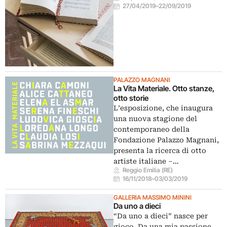
27/04/2019
–
22/09/2019
PALAZZO MAGNANI
La Vita Materiale. Otto stanze,
otto storie
L’esposizione, che inaugura
una nuova stagione del
contemporaneo della
Fondazione Palazzo Magnani,
presenta la ricerca di otto
artiste italiane –…
Reggio Emilia (RE)
16/11/2018
–
03/03/2019
GALLERIA MASSIMO MININI
Da uno a dieci
“Da uno a dieci” nasce per
gioco. Da una mia passione,