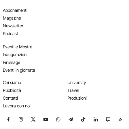
Abbonamenti
Magazine
Newsletter
Podcast
Eventi e Mostre
Inaugurazioni
Finissage
Eventi in giornata
Chi siamo
University
Pubblicità
Travel
Contatti
Produzioni
Lavora con noi
Seguici su Facebook
Seguici su Instagram
Seguici su X
Seguici su YouTube
Seguici su WhatsApp
Seguici su Telegram
Seguici su TikTok
Seguici su Link
Seguici su
Segui