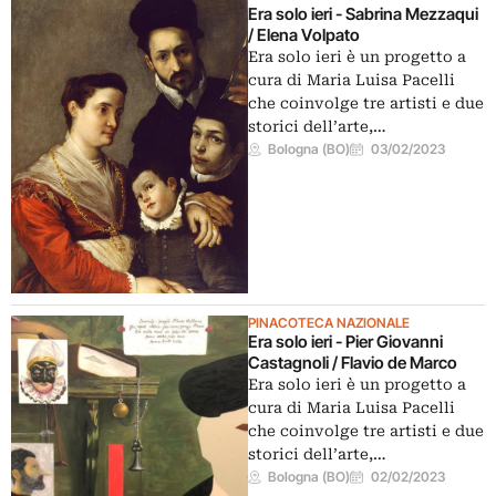
Era solo ieri - Sabrina Mezzaqui
/ Elena Volpato
Era solo ieri è un progetto a
cura di Maria Luisa Pacelli
che coinvolge tre artisti e due
storici dell’arte,…
Bologna (BO)
03/02/2023
PINACOTECA NAZIONALE
Era solo ieri - Pier Giovanni
Castagnoli / Flavio de Marco
Era solo ieri è un progetto a
cura di Maria Luisa Pacelli
che coinvolge tre artisti e due
storici dell’arte,…
Bologna (BO)
02/02/2023