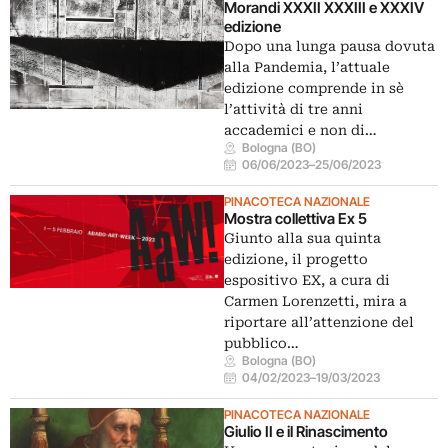
Morandi XXXII XXXIII e XXXIV
edizione
Dopo una lunga pausa dovuta
alla Pandemia, l’attuale
edizione comprende in sè
l’attività di tre anni
accademici e non di…
Bologna (BO)
06/06/2023
–
25/06/2023
PINACOTECA NAZIONALE
Mostra collettiva Ex 5
Giunto alla sua quinta
edizione, il progetto
espositivo EX, a cura di
Carmen Lorenzetti, mira a
riportare all’attenzione del
pubblico…
Bologna (BO)
04/02/2023
–
19/03/2023
PINACOTECA NAZIONALE
Giulio II e il Rinascimento