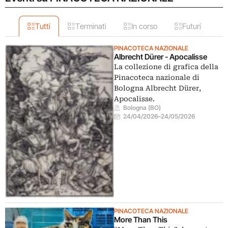
Tutti
Terminati
In corso
Futuri
PINACOTECA NAZIONALE
Albrecht Dürer - Apocalisse
La collezione di grafica della
Pinacoteca nazionale di
Bologna Albrecht Dürer,
Apocalisse.
Bologna (BO)
24/04/2026
–
24/05/2026
PINACOTECA NAZIONALE
More Than This