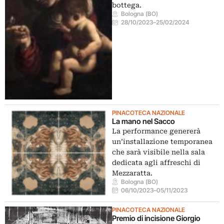
bottega.
Bologna (BO)
28/10/2023
–
25/02/2024
PINACOTECA NAZIONALE
La mano nel Sacco
La performance genererà
un’installazione temporanea
che sarà visibile nella sala
dedicata agli affreschi di
Mezzaratta.
Bologna (BO)
06/10/2023
–
05/11/2023
PINACOTECA NAZIONALE
Premio di incisione Giorgio