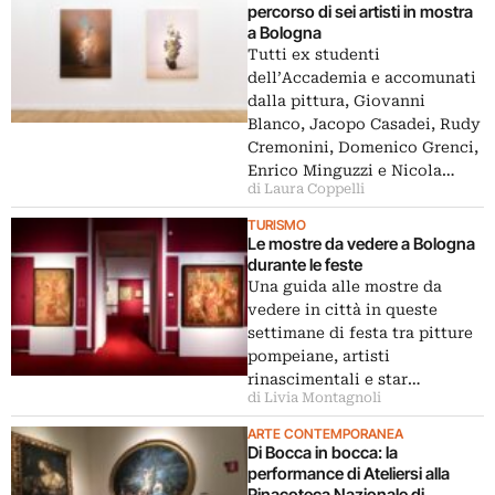
percorso di sei artisti in mostra
a Bologna
Tutti ex studenti
dell’Accademia e accomunati
dalla pittura, Giovanni
Blanco, Jacopo Casadei, Rudy
Cremonini, Domenico Grenci,
Enrico Minguzzi e Nicola…
di Laura Coppelli
TURISMO
Le mostre da vedere a Bologna
durante le feste
Una guida alle mostre da
vedere in città in queste
settimane di festa tra pitture
pompeiane, artisti
rinascimentali e star…
di Livia Montagnoli
ARTE CONTEMPORANEA
Di Bocca in bocca: la
performance di Ateliersi alla
Pinacoteca Nazionale di