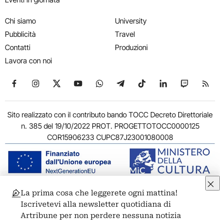
Chi siamo
University
Pubblicità
Travel
Contatti
Produzioni
Lavora con noi
Seguici su Facebook
Seguici su Instagram
Seguici su X
Seguici su YouTube
Seguici su WhatsApp
Seguici su Telegram
Seguici su TikTok
Seguici su Link
Seguici su
Segui
Sito realizzato con il contributo bando TOCC Decreto Direttoriale
n. 385 del 19/10/2022 PROT. PROGETTOTOCC0000125
COR15906233 CUPC87J23001080008
La prima cosa che leggerete ogni mattina!
© 2011-2026 ARTRIBUNE srl – Corso Vittorio Emanuele II, 287 –
Iscrivetevi alla newsletter quotidiana di
00186 Roma - P.I. 11381581005
Artribune per non perdere nessuna notizia
Privacy: Responsabile della protezione dei dati personali