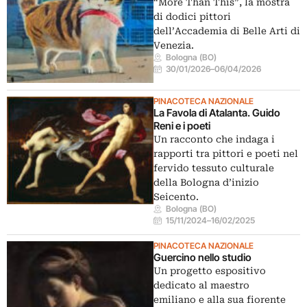
“More Than This”, la mostra
di dodici pittori
dell’Accademia di Belle Arti di
Venezia.
Bologna (BO)
30/01/2026
–
06/04/2026
PINACOTECA NAZIONALE
La Favola di Atalanta. Guido
Reni e i poeti
Un racconto che indaga i
rapporti tra pittori e poeti nel
fervido tessuto culturale
della Bologna d’inizio
Seicento.
Bologna (BO)
15/11/2024
–
16/02/2025
PINACOTECA NAZIONALE
Guercino nello studio
Un progetto espositivo
dedicato al maestro
emiliano e alla sua fiorente