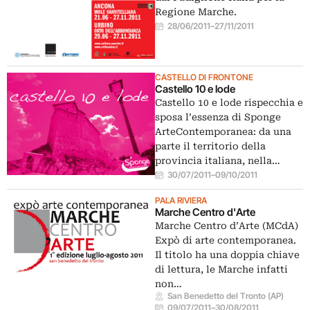
Regione Marche.
28/06/2011
–
27/11/2011
CASTELLO DI FRONTONE
Castello 10 e lode
Castello 10 e lode rispecchia e
sposa l’essenza di Sponge
ArteContemporanea: da una
parte il territorio della
provincia italiana, nella…
30/07/2011
–
09/10/2011
PALA RIVIERA
Marche Centro d'Arte
Marche Centro d’Arte (MCdA)
Expò di arte contemporanea.
Il titolo ha una doppia chiave
di lettura, le Marche infatti
non…
San Benedetto del Tronto (AP)
09/07/2011
–
30/08/2011