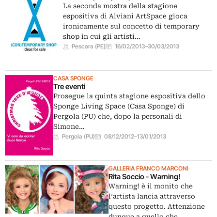
La seconda mostra della stagione
espositiva di Alviani ArtSpace gioca
ironicamente sul concetto di temporary
shop in cui gli artisti…
Pescara (PE)
16/02/2013
–
30/03/2013
CASA SPONGE
Tre eventi
Prosegue la quinta stagione espositiva dello
Sponge Living Space (Casa Sponge) di
Pergola (PU) che, dopo la personali di
Simone…
Pergola (PU)
08/12/2012
–
13/01/2013
GALLERIA FRANCO MARCONI
Rita Soccio - Warning!
Warning! è il monito che
l’artista lancia attraverso
questo progetto. Attenzione
dunque a quello che