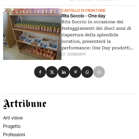
CASTELLO DI FRONTONE
Rita Soccio - One day
Rita Soccio in occasione dei
festeggiamenti dei dieci anni di
riapertura della splendida
location, presenterà la
performance: One Day prodotti…
12/06/2011
Condividi su Facebook
Condividi su X
Condividi su LinkedIn
Condividi su Pinterest
Condividi su WhatsApp
Condividi su Email
Artribune
Arti visive
Progetto
Professioni