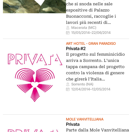
che si snoda nelle sale
espositive di Palazzo
Buonaccorsi, raccoglie i
lavori più recenti di…
Macerata (MC)
15/05/2014
–
22/06/2014
ART HOTEL - GRAN PARADISO
Privata #2
Il progetto sul femminicidio
arriva a Sorrento. L’unica
tappa campana del progetto
contro la violenza di genere
che girerà l’Italia…
Sorrento (NA)
12/04/2014
–
12/05/2014
MOLE VANVITELLIANA
Privata
Parte dalla Mole Vanvitelliana