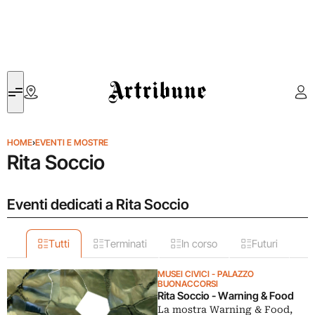
Artribune
HOME
›
EVENTI E MOSTRE
Rita Soccio
Eventi dedicati a Rita Soccio
Tutti
Terminati
In corso
Futuri
MUSEI CIVICI - PALAZZO
BUONACCORSI
Rita Soccio - Warning & Food
La mostra Warning & Food,