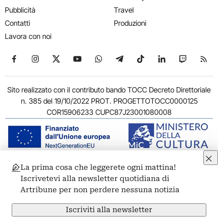
Pubblicità
Travel
Contatti
Produzioni
Lavora con noi
Seguici su Facebook
Seguici su Instagram
Seguici su X
Seguici su YouTube
Seguici su WhatsApp
Seguici su Telegram
Seguici su TikTok
Seguici su Link
Seguici su
Segui
Sito realizzato con il contributo bando TOCC Decreto Direttoriale
n. 385 del 19/10/2022 PROT. PROGETTOTOCC0000125
COR15906233 CUPC87J23001080008
La prima cosa che leggerete ogni mattina!
© 2011-2026 ARTRIBUNE srl – Corso Vittorio Emanuele II, 287 –
Iscrivetevi alla newsletter quotidiana di
00186 Roma - P.I. 11381581005
Artribune per non perdere nessuna notizia
Privacy: Responsabile della protezione dei dati personali
ARTRIBUNE srl – Corso Vittorio Emanuele II, 287 – 00186 Roma
Iscriviti alla newsletter
Termini e condizioni
Privacy Policy
Cookie Policy
Credits