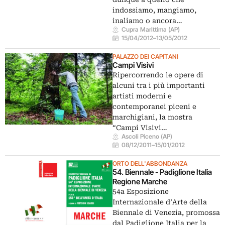
indossiamo, mangiamo,
inaliamo o ancora…
Cupra Marittima (AP)
15/04/2012
–
13/05/2012
PALAZZO DEI CAPITANI
Campi Visivi
Ripercorrendo le opere di
alcuni tra i più importanti
artisti moderni e
contemporanei piceni e
marchigiani, la mostra
“Campi Visivi…
Ascoli Piceno (AP)
08/12/2011
–
15/01/2012
ORTO DELL'ABBONDANZA
54. Biennale - Padiglione Italia
Regione Marche
54a Esposizione
Internazionale d’Arte della
Biennale di Venezia, promossa
dal Padiglione Italia per la