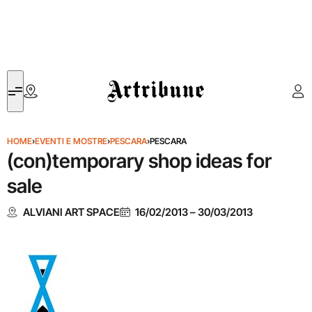
Artribune
HOME
›
EVENTI E MOSTRE
›
PESCARA
›
PESCARA
(con)temporary shop ideas for
sale
ALVIANI ART SPACE
16/02/2013
–
30/03/2013