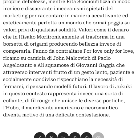
proprie debolezze, mentre Rita Soccioutilizza in modo
ironico e dissacrante i meccanismi spietati del
marketing per raccontare in maniera accattivante ed
esteticamente perfetta un mondo che ormai poggia su
valori privi di qualsiasi solidità. Valori come il denaro
che in Hisako Moriironicamente si trasforma in una
borsetta di origami producendo bellezza invece di
comperarla. Fanno da contraltare For love only for love,
ricamo su camicia di John Malcovich di Paolo
Angelosanto e Ali squamose di Giovanni Gaggia che
attraverso interventi frutto di un gesto lento, paziente e
socialmente condiviso rispecchiano la necessità di
fermarsi, ripensando modelli futuri. Il lavoro di Jukuki
in questo contesto rappresenta invece una sorta di
collante, di fil rouge che unisce le diverse poetiche,
l'Hobo, il mendicante americano e neoromantico
diventa motivo di una delicata contestazione.
Condividi su Facebook
Condividi su X
Condividi su LinkedIn
Condividi su Pinterest
Condividi su WhatsApp
Condividi su Email