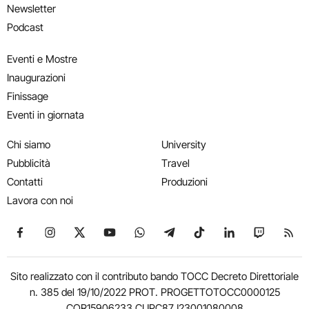
Newsletter
Podcast
Eventi e Mostre
Inaugurazioni
Finissage
Eventi in giornata
Chi siamo
University
Pubblicità
Travel
Contatti
Produzioni
Lavora con noi
Seguici su Facebook
Seguici su Instagram
Seguici su X
Seguici su YouTube
Seguici su WhatsApp
Seguici su Telegram
Seguici su TikTok
Seguici su Link
Seguici su
Segui
Sito realizzato con il contributo bando TOCC Decreto Direttoriale
n. 385 del 19/10/2022 PROT. PROGETTOTOCC0000125
COR15906233 CUPC87J23001080008