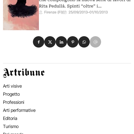
Rita Pedullà. Spinti “oltre” i…
Firenze (FI)
25/09/2013
–
01/10/2013
Condividi su Facebook
Condividi su X
Condividi su LinkedIn
Condividi su Pinterest
Condividi su WhatsApp
Condividi su Email
Artribune
Arti visive
Progetto
Professioni
Arti performative
Editoria
Turismo