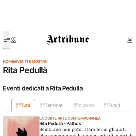
Artribune
HOME
›
EVENTI E MOSTRE
Rita Pedullà
Eventi dedicati a Rita Pedullà
Tutti
Terminati
In corso
Futuri
LA CORTE ARTE CONTEMPORANEA
Rita Pedullà - Pathos
Sembrano non poter stare fermi gli abiti
che compongono la nuova serie di lavori di