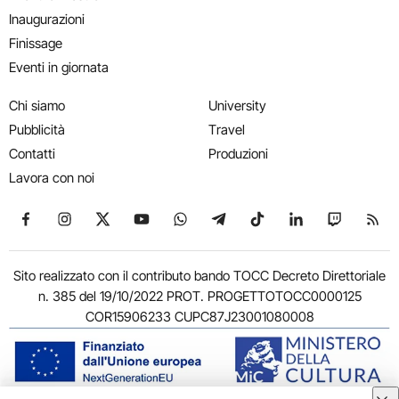
Inaugurazioni
Finissage
Eventi in giornata
Chi siamo
University
Pubblicità
Travel
Contatti
Produzioni
Lavora con noi
Seguici su Facebook
Seguici su Instagram
Seguici su X
Seguici su YouTube
Seguici su WhatsApp
Seguici su Telegram
Seguici su TikTok
Seguici su Link
Seguici su
Segui
Sito realizzato con il contributo bando TOCC Decreto Direttoriale
n. 385 del 19/10/2022 PROT. PROGETTOTOCC0000125
COR15906233 CUPC87J23001080008