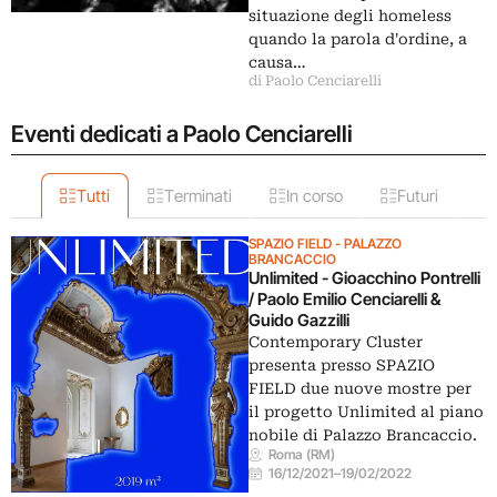
situazione degli homeless
quando la parola d'ordine, a
causa…
di Paolo Cenciarelli
Eventi dedicati a Paolo Cenciarelli
Tutti
Terminati
In corso
Futuri
SPAZIO FIELD - PALAZZO
BRANCACCIO
Unlimited - Gioacchino Pontrelli
/ Paolo Emilio Cenciarelli &
Guido Gazzilli
Contemporary Cluster
presenta presso SPAZIO
FIELD due nuove mostre per
il progetto Unlimited al piano
nobile di Palazzo Brancaccio.
Roma (RM)
16/12/2021
–
19/02/2022