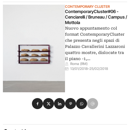
CONTEMPORARY CLUSTER
ContemporaryCluster#06 -
Cenciarelli / Bruneau / Campus /
Mottola
Nuovo appuntamento col
format ContemporaryCluster
che presenta negli spazi di
Palazzo Cavallerini Lazzaroni
quattro mostre, dislocate tra
il piano -1,…
Roma (RM)
13/01/2018
–
25/02/2018
Condividi su Facebook
Condividi su X
Condividi su LinkedIn
Condividi su Pinterest
Condividi su WhatsApp
Condividi su Email