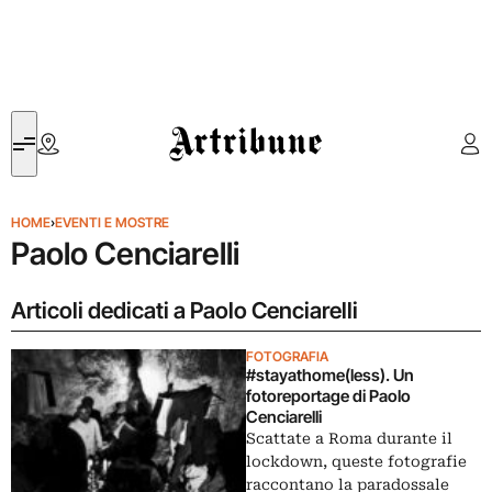
Artribune
HOME
›
EVENTI E MOSTRE
Paolo Cenciarelli
Articoli dedicati a Paolo Cenciarelli
FOTOGRAFIA
#stayathome(less). Un
fotoreportage di Paolo
Cenciarelli
Scattate a Roma durante il
lockdown, queste fotografie
raccontano la paradossale