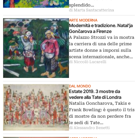
splendido…
di Marta Santacatterina
ARTE MODERNA
Modernità e tradizione. Natal’ja
Gončarova a Firenze
A Palazzo Strozzi va in mostra
la carriera di una delle prime
artiste donne a imporsi sulla
scena internazionale, anche…
di Niccolò Lucarelli
DAL MONDO
Estate 2019. 3 mostre da
vedere alla Tate di Londra
Natalia Goncharova, Takis e
Frank Bowling: è questo il tris
di mostre da non perdere fra
le sedi di Tate…
di Alessandro Benetti