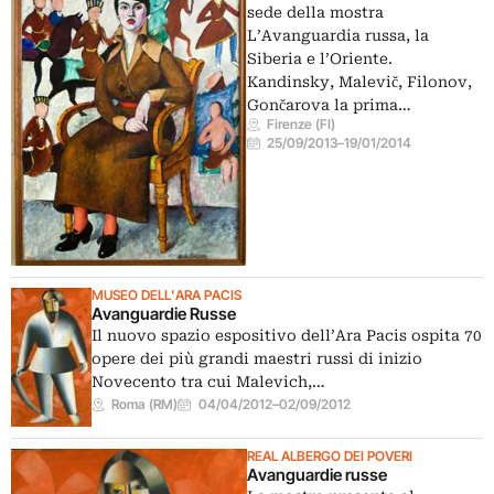
sede della mostra
L’Avanguardia russa, la
Siberia e l’Oriente.
Kandinsky, Malevič, Filonov,
Gončarova la prima…
Firenze (FI)
25/09/2013
–
19/01/2014
MUSEO DELL'ARA PACIS
Avanguardie Russe
Il nuovo spazio espositivo dell’Ara Pacis ospita 70
opere dei più grandi maestri russi di inizio
Novecento tra cui Malevich,…
Roma (RM)
04/04/2012
–
02/09/2012
REAL ALBERGO DEI POVERI
Avanguardie russe