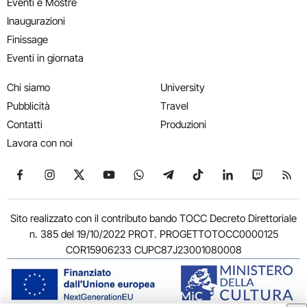
Eventi e Mostre
Inaugurazioni
Finissage
Eventi in giornata
Chi siamo
University
Pubblicità
Travel
Contatti
Produzioni
Lavora con noi
Seguici su Facebook
Seguici su Instagram
Seguici su X
Seguici su YouTube
Seguici su WhatsApp
Seguici su Telegram
Seguici su TikTok
Seguici su Link
Seguici su
Segui
Sito realizzato con il contributo bando TOCC Decreto Direttoriale
n. 385 del 19/10/2022 PROT. PROGETTOTOCC0000125
COR15906233 CUPC87J23001080008