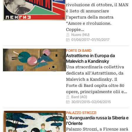
rivoluzione di ottobre, il MAN
è lieto di annunciare
l’apertura della mostra
“Amore e rivoluzione.
Coppie…
Nuoro (NU)
01/06/2017
–
01/10/2017
FORTE DI BARD
Astrattismo in Europa da
Malevich a Kandinsky
Una straordinaria collettiva
dedicata all’Astrattismo, da
Malevich a Kandinsky. Il
Forte di Bard ospita oltre 80
opere, principalmente olii e…
Bard (AO)
30/01/2015
–
02/06/2015
PALAZZO STROZZI
L'Avanguardia russa la Siberia e
l'Oriente
Palazzo Strozzi, a Firenze sarà