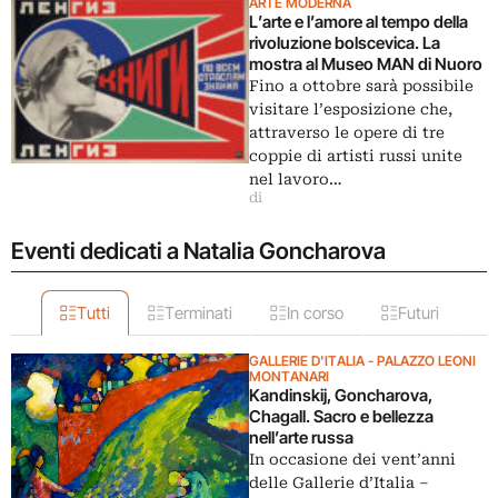
ARTE MODERNA
L’arte e l’amore al tempo della
rivoluzione bolscevica. La
mostra al Museo MAN di Nuoro
Fino a ottobre sarà possibile
visitare l’esposizione che,
attraverso le opere di tre
coppie di artisti russi unite
nel lavoro…
di
Eventi dedicati a Natalia Goncharova
Tutti
Terminati
In corso
Futuri
GALLERIE D'ITALIA - PALAZZO LEONI
MONTANARI
Kandinskij, Goncharova,
Chagall. Sacro e bellezza
nell’arte russa
In occasione dei vent’anni
delle Gallerie d’Italia –