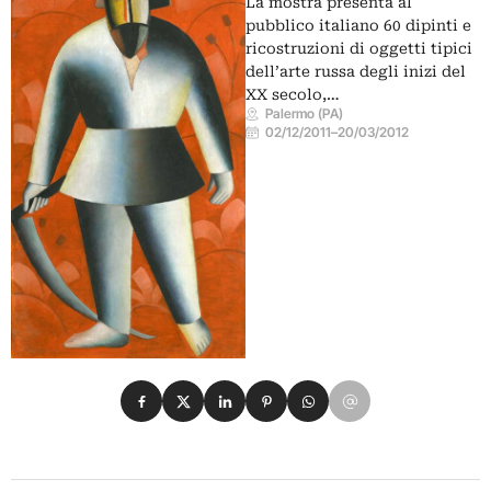
La mostra presenta al
pubblico italiano 60 dipinti e
ricostruzioni di oggetti tipici
dell’arte russa degli inizi del
XX secolo,…
Palermo (PA)
02/12/2011
–
20/03/2012
Condividi su Facebook
Condividi su X
Condividi su LinkedIn
Condividi su Pinterest
Condividi su WhatsApp
Condividi su Email