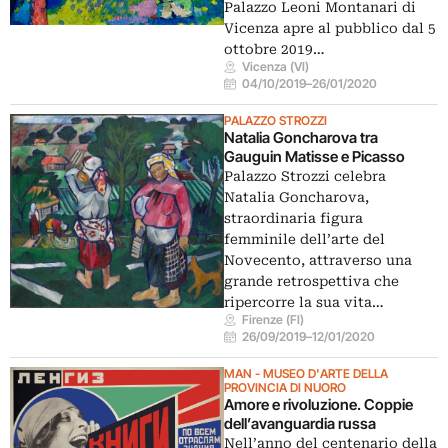
Palazzo Leoni Montanari di
Vicenza apre al pubblico dal 5
ottobre 2019…
Vicenza (VI)
04/10/2019
–
26/01/2020
PALAZZO STROZZI
Natalia Goncharova tra
Gauguin Matisse e Picasso
Palazzo Strozzi celebra
Natalia Goncharova,
straordinaria figura
femminile dell’arte del
Novecento, attraverso una
grande retrospettiva che
ripercorre la sua vita…
Firenze (FI)
26/09/2019
–
12/01/2020
MAN - MUSEO D'ARTE DELLA
PROVINCIA DI NUORO
Amore e rivoluzione. Coppie
dell’avanguardia russa
Nell’anno del centenario della