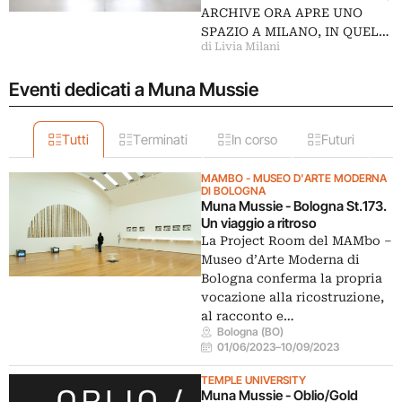
ARCHIVE ORA APRE UNO
SPAZIO A MILANO, IN QUEL…
di Livia Milani
Eventi dedicati a Muna Mussie
Tutti
Terminati
In corso
Futuri
MAMBO - MUSEO D'ARTE MODERNA
DI BOLOGNA
Muna Mussie - Bologna St.173.
Un viaggio a ritroso
La Project Room del MAMbo –
Museo d’Arte Moderna di
Bologna conferma la propria
vocazione alla ricostruzione,
al racconto e…
Bologna (BO)
01/06/2023
–
10/09/2023
TEMPLE UNIVERSITY
Muna Mussie - Oblio/Gold