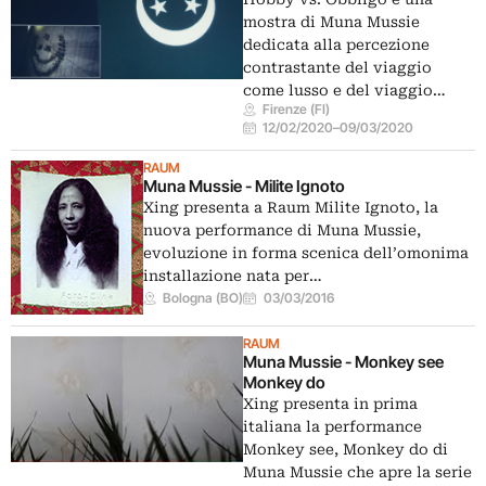
mostra di Muna Mussie
dedicata alla percezione
contrastante del viaggio
come lusso e del viaggio…
Firenze (FI)
12/02/2020
–
09/03/2020
RAUM
Muna Mussie - Milite Ignoto
Xing presenta a Raum Milite Ignoto, la
nuova performance di Muna Mussie,
evoluzione in forma scenica dell’omonima
installazione nata per…
Bologna (BO)
03/03/2016
RAUM
Muna Mussie - Monkey see
Monkey do
Xing presenta in prima
italiana la performance
Monkey see, Monkey do di
Muna Mussie che apre la serie