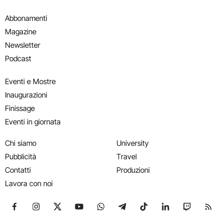
Abbonamenti
Magazine
Newsletter
Podcast
Eventi e Mostre
Inaugurazioni
Finissage
Eventi in giornata
Chi siamo
University
Pubblicità
Travel
Contatti
Produzioni
Lavora con noi
Seguici su Facebook
Seguici su Instagram
Seguici su X
Seguici su YouTube
Seguici su WhatsApp
Seguici su Telegram
Seguici su TikTok
Seguici su Link
Seguici su
Segui