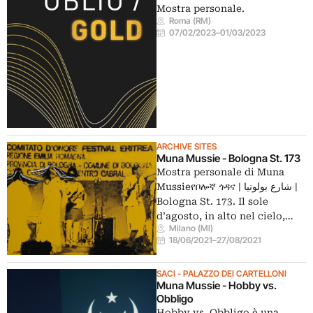
Mostra personale.
Roma (RM)
07/02/2023
–
01/03/2023
ARCHIVE SITES
Muna Mussie - Bologna St. 173
Mostra personale di Muna
Mussieየቦሎኛ ጎዳና | شارع بولونيا |
Bologna St. 173. Il sole
d’agosto, in alto nel cielo,…
Milano (MI)
18/06/2021
–
27/08/2021
SACI - PALAZZO DEI CARTELLONI
Muna Mussie - Hobby vs.
Obbligo
Hobby vs. Obbligo è una