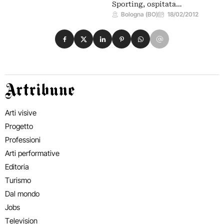
Sporting, ospitata…
Bologna (BO)
18/02/2012
Condividi su Facebook
Condividi su X
Condividi su LinkedIn
Condividi su Pinterest
Condividi su WhatsApp
Condividi su Email
Artribune
Arti visive
Progetto
Professioni
Arti performative
Editoria
Turismo
Dal mondo
Jobs
Television