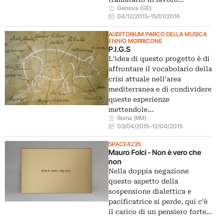
Genova (GE)
04/12/2015
–
15/01/2016
AUDITORIUM PARCO DELLA MUSICA
ENNIO MORRICONE
P.I.G.S
L’idea di questo progetto è di
affrontare il vocabolario della
crisi attuale nell’area
mediterranea e di condividere
queste esperienze
mettendole…
Roma (RM)
03/04/2015
–
12/04/2015
SPACE4235
Mauro Folci - Non è vero che
non
Nella doppia negazione
questo aspetto della
sospensione dialettica e
pacificatrice si perde, qui c’è
il carico di un pensiero forte…