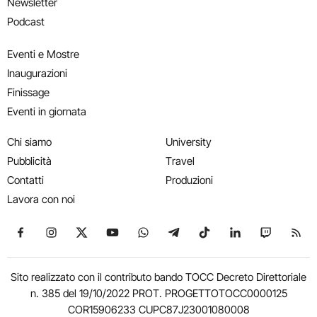
Newsletter
Podcast
Eventi e Mostre
Inaugurazioni
Finissage
Eventi in giornata
Chi siamo
University
Pubblicità
Travel
Contatti
Produzioni
Lavora con noi
Seguici su Facebook
Seguici su Instagram
Seguici su X
Seguici su YouTube
Seguici su WhatsApp
Seguici su Telegram
Seguici su TikTok
Seguici su Link
Seguici su
Segui
Sito realizzato con il contributo bando TOCC Decreto Direttoriale
n. 385 del 19/10/2022 PROT. PROGETTOTOCC0000125
COR15906233 CUPC87J23001080008