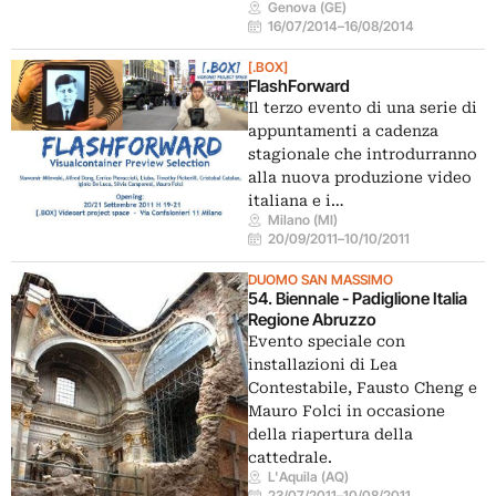
Genova (GE)
16/07/2014
–
16/08/2014
[.BOX]
FlashForward
Il terzo evento di una serie di
appuntamenti a cadenza
stagionale che introdurranno
alla nuova produzione video
italiana e i…
Milano (MI)
20/09/2011
–
10/10/2011
DUOMO SAN MASSIMO
54. Biennale - Padiglione Italia
Regione Abruzzo
Evento speciale con
installazioni di Lea
Contestabile, Fausto Cheng e
Mauro Folci in occasione
della riapertura della
cattedrale.
L'Aquila (AQ)
23/07/2011
–
10/08/2011