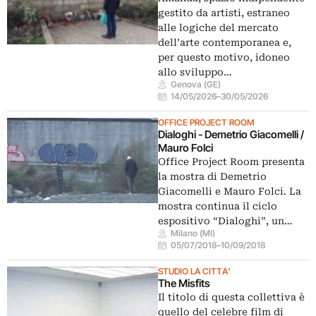
gestito da artisti, estraneo
alle logiche del mercato
dell’arte contemporanea e,
per questo motivo, idoneo
allo sviluppo…
Genova (GE)
14/05/2026
–
30/05/2026
OFFICE PROJECT ROOM
Dialoghi - Demetrio Giacomelli /
Mauro Folci
Office Project Room presenta
la mostra di Demetrio
Giacomelli e Mauro Folci. La
mostra continua il ciclo
espositivo “Dialoghi”, un…
Milano (MI)
05/07/2018
–
10/09/2018
STUDIO LA CITTA'
The Misfits
Il titolo di questa collettiva è
quello del celebre film di