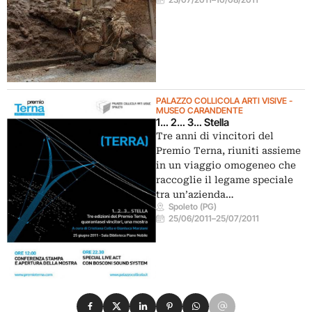
PALAZZO COLLICOLA ARTI VISIVE -
MUSEO CARANDENTE
1… 2… 3… Stella
Tre anni di vincitori del
Premio Terna, riuniti assieme
in un viaggio omogeneo che
raccoglie il legame speciale
tra un’azienda…
Spoleto (PG)
25/06/2011
–
25/07/2011
Condividi su Facebook
Condividi su X
Condividi su LinkedIn
Condividi su Pinterest
Condividi su WhatsApp
Condividi su Email