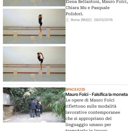
Elena Bellantoni, Mauro Folci,
Chiara Mu e Pasquale
Polidori.
Roma (RM)
28/05/2016
SPACE4235
Mauro Folci - Falsifica la moneta
Le opere di Mauro Folci
riflettono sulle modalità
lavorative contemporanee
che si appropriano del
linguaggio umano per
tramutarlo in lavoro…