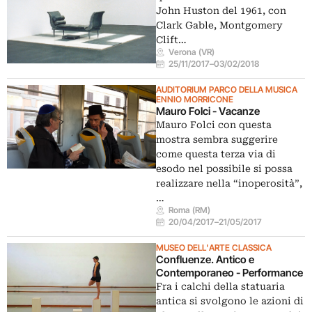
John Huston del 1961, con
Clark Gable, Montgomery
Clift…
Verona (VR)
25/11/2017
–
03/02/2018
AUDITORIUM PARCO DELLA MUSICA
ENNIO MORRICONE
Mauro Folci - Vacanze
Mauro Folci con questa
mostra sembra suggerire
come questa terza via di
esodo nel possibile si possa
realizzare nella “inoperosità”,
…
Roma (RM)
20/04/2017
–
21/05/2017
MUSEO DELL'ARTE CLASSICA
Confluenze. Antico e
Contemporaneo - Performance
Fra i calchi della statuaria
antica si svolgono le azioni di