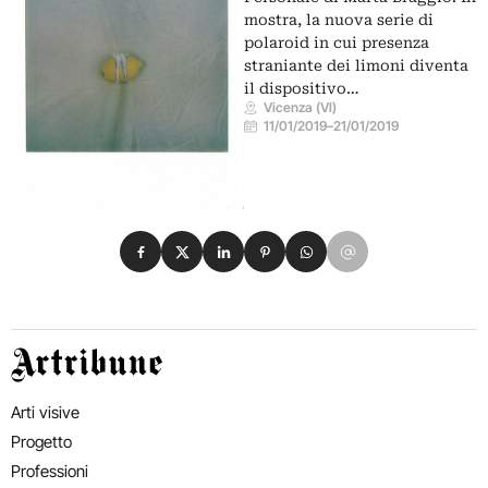
mostra, la nuova serie di
polaroid in cui presenza
straniante dei limoni diventa
il dispositivo…
Vicenza (VI)
11/01/2019
–
21/01/2019
Condividi su Facebook
Condividi su X
Condividi su LinkedIn
Condividi su Pinterest
Condividi su WhatsApp
Condividi su Email
Artribune
Arti visive
Progetto
Professioni