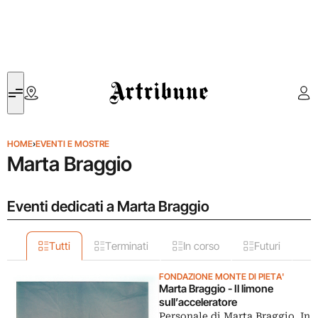
Artribune
HOME
›
EVENTI E MOSTRE
Marta Braggio
Eventi dedicati a Marta Braggio
Tutti
Terminati
In corso
Futuri
FONDAZIONE MONTE DI PIETA'
Marta Braggio - Il limone
sull’acceleratore
Personale di Marta Braggio. In