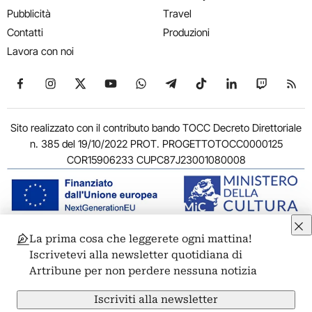
Pubblicità
Travel
Contatti
Produzioni
Lavora con noi
Seguici su Facebook
Seguici su Instagram
Seguici su X
Seguici su YouTube
Seguici su WhatsApp
Seguici su Telegram
Seguici su TikTok
Seguici su Link
Seguici su
Segui
Sito realizzato con il contributo bando TOCC Decreto Direttoriale
n. 385 del 19/10/2022 PROT. PROGETTOTOCC0000125
COR15906233 CUPC87J23001080008
La prima cosa che leggerete ogni mattina!
© 2011-2026 ARTRIBUNE srl – Corso Vittorio Emanuele II, 287 –
Iscrivetevi alla newsletter quotidiana di
00186 Roma - P.I. 11381581005
Artribune per non perdere nessuna notizia
Privacy: Responsabile della protezione dei dati personali
ARTRIBUNE srl – Corso Vittorio Emanuele II, 287 – 00186 Roma
Iscriviti alla newsletter
Termini e condizioni
Privacy Policy
Cookie Policy
Credits