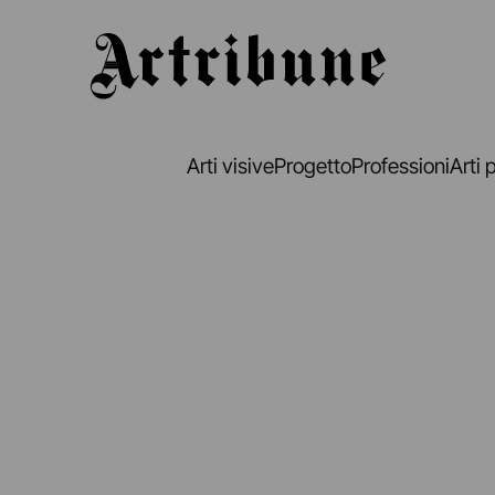
Artribune
Arti visive
Progetto
Professioni
Arti 