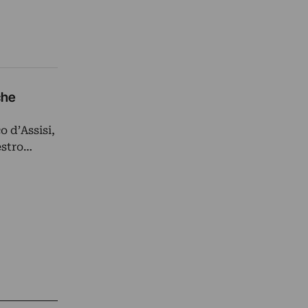
che
o d’Assisi,
estro…