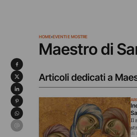
HOME
›
EVENTI E MOSTRE
Maestro di S
Condividi su Facebook
Condividi su X
Articoli dedicati a Mae
Condividi su LinkedIn
Condividi su Pinterest
AR
In
Condividi su WhatsApp
Sa
Il
Condividi su Email
st
di