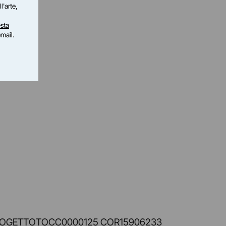
l'arte,
sta
email.
PROT. PROGETTOTOCC0000125 COR15906233