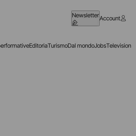
Newsletter
Account
performative
Editoria
Turismo
Dal mondo
Jobs
Television