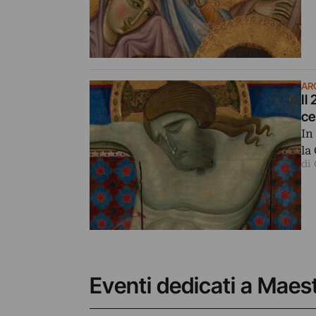
AR
Il
ce
In
la
di
Eventi dedicati a Maes