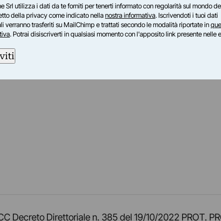
e Srl utilizza i dati da te forniti per tenerti informato con regolarità sul mondo del
petto della privacy come indicato nella
nostra informativa
. Iscrivendoti i tuoi dati
i verranno trasferiti su MailChimp e trattati secondo le modalità riportate in
que
tiva
. Potrai disiscriverti in qualsiasi momento con l'apposito link presente nelle 
viti
am
ok
inkedIn
su Twitch
ci su Rss
o TOCC Decreto Direttoriale n. 385 del 19/10/2022 