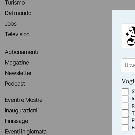
Turismo
Dal mondo
Jobs
Television
Abbonamenti
Nom
Magazine
(Obbli
Newsletter
Nome
Vogl
Podcast
S
I
Eventi e Mostre
R
Inaugurazioni
T
P
Finissage
F
Eventi in giornata