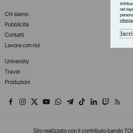
Artribun
nel ris
Chi siamo
personal
informa
Pubblicità
Iscri
Contatti
Lavora con noi
University
Travel
Produzioni
Seguici su Facebook
Seguici su Instagram
Seguici su X
Seguici su YouTube
Seguici su WhatsApp
Seguici su Telegr
Seguici su TikT
Seguici su L
Seguici 
Segui
Sito realizzato con il contributo band