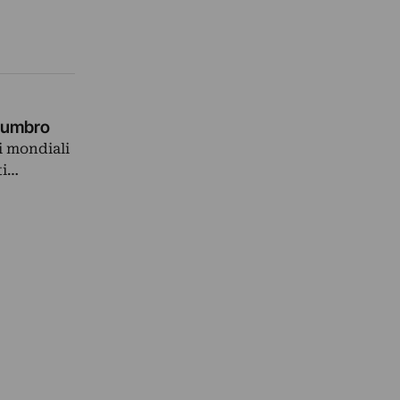
o umbro
i mondiali
ti…