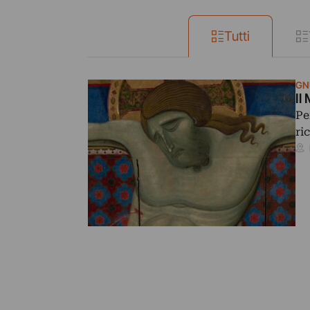
Tutti
GN
Il
Pe
ri