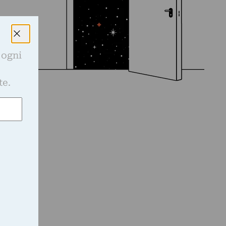
 ogni
e
te.