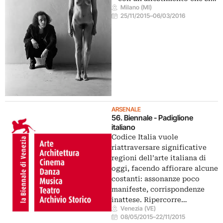
Milano (MI)
25/11/2015
–
06/03/2016
ARSENALE
56. Biennale - Padiglione
italiano
Codice Italia vuole
riattraversare significative
regioni dell’arte italiana di
oggi, facendo affiorare alcune
costanti: assonanze poco
manifeste, corrispondenze
inattese. Ripercorre…
Venezia (VE)
08/05/2015
–
22/11/2015