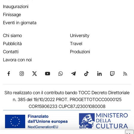
Inaugurazioni
Finissage
Eventi in giornata
Chi siamo
University
Pubblicità
Travel
Contatti
Produzioni
Lavora con noi
Seguici su Facebook
Seguici su Instagram
Seguici su X
Seguici su YouTube
Seguici su WhatsApp
Seguici su Telegram
Seguici su TikTok
Seguici su Link
Seguici su
Segui
Sito realizzato con il contributo bando TOCC Decreto Direttoriale
n. 385 del 19/10/2022 PROT. PROGETTOTOCC0000125
COR15906233 CUPC87J23001080008