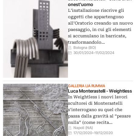
onest'uomo
L’installazione riscrive gli
oggetti che appartengono
all’Oratorio creando un nuovo
paesaggio, in cui gli elementi
si accumulano in barricate,
trasformandolo…
Bologna (BO)
30/01/2024
–
11/02/2024
GALLERIA LIA RUMMA
Luca Monterastelli - Weightless
In Weightless i nuovi lavori
scultorei di Monterastelli
s’interrogano su quel che
passa dalla gravità al “pesare
nulla” (come recita…
Napoli (NA)
17/12/2020
–
19/12/2020