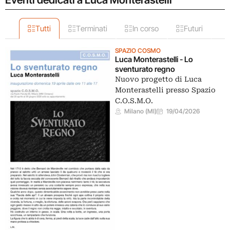
Tutti
Terminati
In corso
Futuri
SPAZIO COSMO
Luca Monterastelli - Lo
sventurato regno
Nuovo progetto di Luca
Monterastelli presso Spazio
C.O.S.M.O.
Milano (MI)
19/04/2026