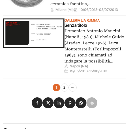
ceramica faentina,…
Milano (MI)
10/06/2013
–
03/07/2013
GALLERIA LIA RUMMA
Senza titolo
Domenico Antonio Mancini
(Napoli, 1980), Michele Guido
(Aradeo, Lecce 1976), Luca
Monterastelli (Forlimpopoli,
1983), sono chiamati ad
indagare la possibilità…
Napoli (NA)
15/05/2013
–
15/06/2013
Navigazione eventi
1
2
Pagina successiva
Condividi su Facebook
Condividi su X
Condividi su LinkedIn
Condividi su Pinterest
Condividi su WhatsApp
Condividi su Email