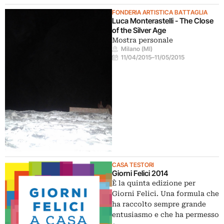
FONDERIA ARTISTICA BATTAGLIA
Luca Monterastelli - The Close
of the Silver Age
Mostra personale
Milano (MI)
11/04/2015
–
11/05/2015
CASA TESTORI
Giorni Felici 2014
È la quinta edizione per
Giorni Felici. Una formula che
ha raccolto sempre grande
entusiasmo e che ha permesso