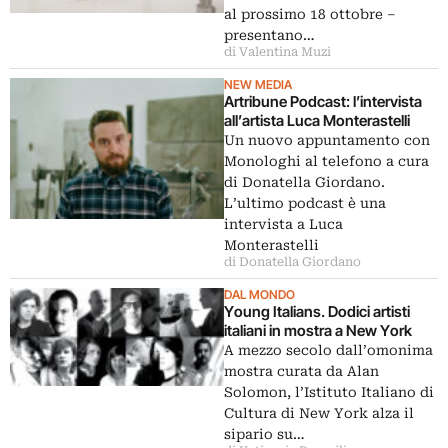
al prossimo 18 ottobre –
presentano…
di Valentina Muzi
NEW MEDIA
Artribune Podcast: l’intervista
all’artista Luca Monterastelli
Un nuovo appuntamento con
Monologhi al telefono a cura
di Donatella Giordano.
L’ultimo podcast è una
intervista a Luca
Monterastelli
di Donatella Giordano
DAL MONDO
Young Italians. Dodici artisti
italiani in mostra a New York
A mezzo secolo dall’omonima
mostra curata da Alan
Solomon, l’Istituto Italiano di
Cultura di New York alza il
sipario su…