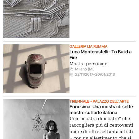
GALLERIA LIA RUMMA
Luca Monterastelli - To Build a
Fire
Mostra personale
Milano (MI)
23/11/2017
–
20/01/2018
TRIENNALE - PALAZZO DELL'ARTE
Ennesima. Una mostra di sette
mostre sull'arte italiana
Una “mostra di mostre” che
raccoglierà più di centoventi
opere di oltre settanta artisti
– con un allestimento che si…