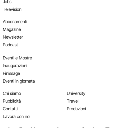
Jobs
Television
Abbonamenti
Magazine
Newsletter
Podcast
Eventi e Mostre
Inaugurazioni
Finissage
Eventi in giornata
Chi siamo
University
Pubblicità
Travel
Contatti
Produzioni
Lavora con noi
Seguici su Facebook
Seguici su Instagram
Seguici su X
Seguici su YouTube
Seguici su WhatsApp
Seguici su Telegram
Seguici su TikTok
Seguici su Link
Seguici su
Segui