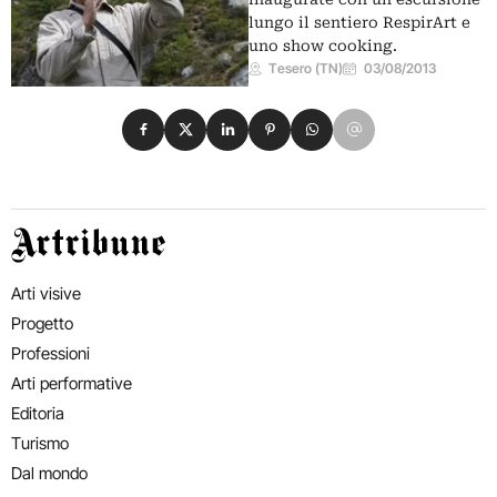
lungo il sentiero RespirArt e
uno show cooking.
Tesero (TN)
03/08/2013
Condividi su Facebook
Condividi su X
Condividi su LinkedIn
Condividi su Pinterest
Condividi su WhatsApp
Condividi su Email
Artribune
Arti visive
Progetto
Professioni
Arti performative
Editoria
Turismo
Dal mondo