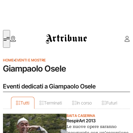
Artribune
HOME
›
EVENTI E MOSTRE
Giampaolo Osele
Eventi dedicati a Giampaolo Osele
Tutti
Terminati
In corso
Futuri
BAITA CASERINA
RespirArt 2013
Le nuove opere saranno
inaugurate con un’escursione