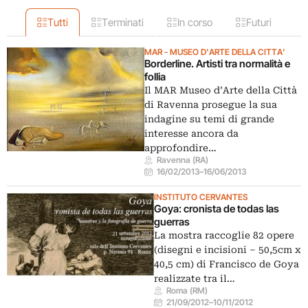
Tutti
Terminati
In corso
Futuri
MAR - MUSEO D'ARTE DELLA CITTA'
Borderline. Artisti tra normalità e
follia
Il MAR Museo d’Arte della Città
di Ravenna prosegue la sua
indagine su temi di grande
interesse ancora da
approfondire…
Ravenna (RA)
16/02/2013
–
16/06/2013
INSTITUTO CERVANTES
Goya: cronista de todas las
guerras
La mostra raccoglie 82 opere
(disegni e incisioni – 50,5cm x
40,5 cm) di Francisco de Goya
realizzate tra il…
Roma (RM)
21/09/2012
–
10/11/2012