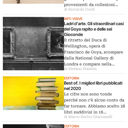
provenienti da collezioni…
di Riccardo Conti
ARTI VISIVE
Ladri d’arte. Gli straordinari casi
del Goya rapito e delle sei
Gioconde
Il ritratto del Duca di
Wellington, opera di
Francisco de Goya, scompare
dalla National Gallery di
Londra e compare nella…
di Stefano Piantini
EDITORIA
Best of. I migliori libri pubblicati
nel 2020
Le cifre non sono tonde
perché non c'è alcun conto da
far tornare. Abbiamo scelto 28
libri suddivisi in 18…
di Marco Enrico Giacomelli
EDITORIA