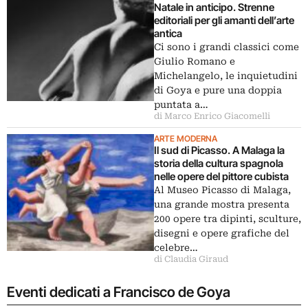
Natale in anticipo. Strenne
editoriali per gli amanti dell’arte
antica
Ci sono i grandi classici come
Giulio Romano e
Michelangelo, le inquietudini
di Goya e pure una doppia
puntata a…
di Marco Enrico Giacomelli
ARTE MODERNA
Il sud di Picasso. A Malaga la
storia della cultura spagnola
nelle opere del pittore cubista
Al Museo Picasso di Malaga,
una grande mostra presenta
200 opere tra dipinti, sculture,
disegni e opere grafiche del
celebre…
di Claudia Giraud
Eventi dedicati a Francisco de Goya