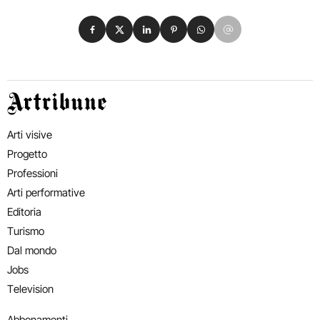
Condividi su Facebook
Condividi su X
Condividi su LinkedIn
Condividi su Pinterest
Condividi su WhatsApp
Condividi su Email
Artribune
Arti visive
Progetto
Professioni
Arti performative
Editoria
Turismo
Dal mondo
Jobs
Television
Abbonamenti