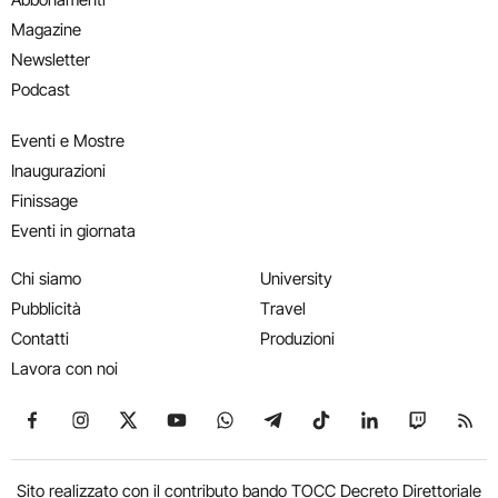
Magazine
Newsletter
Podcast
Eventi e Mostre
Inaugurazioni
Finissage
Eventi in giornata
Chi siamo
University
Pubblicità
Travel
Contatti
Produzioni
Lavora con noi
Seguici su Facebook
Seguici su Instagram
Seguici su X
Seguici su YouTube
Seguici su WhatsApp
Seguici su Telegram
Seguici su TikTok
Seguici su Link
Seguici su
Segui
Sito realizzato con il contributo bando TOCC Decreto Direttoriale