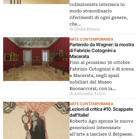
collezionista interseca in
modo straordinario
riferimenti di ogni genere,
che…
di Giulia Bianco
ARTE CONTEMPORANEA
Partendo da Wagner: la mostra
di Fabrizio Cotognini a
Macerata
Fino al prossimo 30 ottobre
Fabrizio Cotognini è di scena
a Macerata, negli spazi
nobiliari del Museo
Buonaccorsi, con la…
di Antonello Tolve
ARTE CONTEMPORANEA
Lezioni di critica #10. Scappate
dall’Italia!
Roberto Ago sprona le nuove
generazioni interessate
all’arte a lasciare il Belpaese.