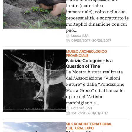
limite (materiale o
immateriale), colto nella sua
processualità, e soprattutto le
molteplici dinamiche con cui
può…
Lucca (LU)
09/09/2017
–
30/09/2017
MUSEO ARCHEOLOGICO
PROVINCIALE
Fabrizio Cotognini - Is a
Question of Time
La Mostra è stata realizzata
dall’Associazione “Visioni
Future” e dalla “Fondazione
Morra Greco” ed affianca le
opere dell’Artista
marchigiano a…
Potenza (PZ)
15/12/2016
–
31/01/2017
SILK ROAD INTERNATIONAL
CULTURAL EXPO