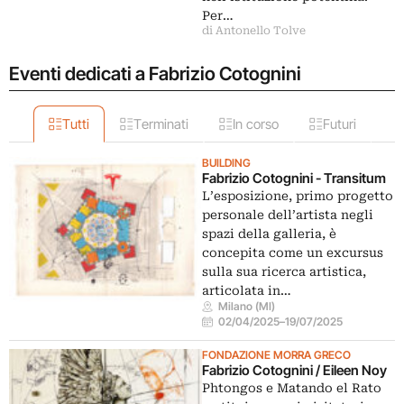
Per…
di Antonello Tolve
Eventi dedicati a Fabrizio Cotognini
Tutti
Terminati
In corso
Futuri
BUILDING
Fabrizio Cotognini - Transitum
L’esposizione, primo progetto
personale dell’artista negli
spazi della galleria, è
concepita come un excursus
sulla sua ricerca artistica,
articolata in…
Milano (MI)
02/04/2025
–
19/07/2025
FONDAZIONE MORRA GRECO
Fabrizio Cotognini / Eileen Noy
Phtongos e Matando el Rato