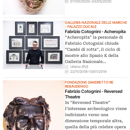
07/05/2020
–
24/05/2020
GALLERIA NAZIONALE DELLE MARCHE
- PALAZZO DUCALE
Fabrizio Cotognini - Acheropita
“Acheropita” la personale di
Fabrizio Cotognini chiude
“Cambi di rotta”, il ciclo di
mostre allo Spazio K della
Galleria Nazionale…
Urbino (PU)
22/11/2018
–
13/01/2019
FONDAZIONE SANDRETTO RE
REBAUDENGO
Fabrizio Cotognini - Reversed
Theatre
In “Reversed Theatre”
l’interesse archeologico viene
indirizzato verso una
dimensione temporale altra,
quella della più celebre opera