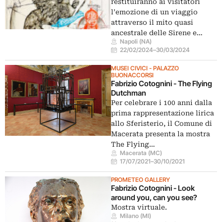
restituiranno ai visitatori
l’emozione di un viaggio
attraverso il mito quasi
ancestrale delle Sirene e…
Napoli (NA)
22/02/2024
–
30/03/2024
MUSEI CIVICI - PALAZZO
BUONACCORSI
Fabrizio Cotognini - The Flying
Dutchman
Per celebrare i 100 anni dalla
prima rappresentazione lirica
allo Sferisterio, il Comune di
Macerata presenta la mostra
The Flying…
Macerata (MC)
17/07/2021
–
30/10/2021
PROMETEO GALLERY
Fabrizio Cotognini - Look
around you, can you see?
Mostra virtuale.
Milano (MI)