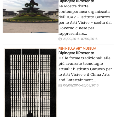
Dipingere il Presente
La Mostra d’arte
contemporanea organizzata
dell’IGAV – Istituto Garuzzo
per le Arti Visive – scelta dal
Governo cinese per
rappresentare…
21/09/2016
–
07/10/2016
PENINSULA ART MUSEUM
Dipingere il Presente
Dalle forme tradizionali alle
più avanzate tecnologie
attuali: l’Istituto Garuzzo per
le Arti Visive e il China Arts
and Entertainment…
06/08/2016
–
26/08/2016