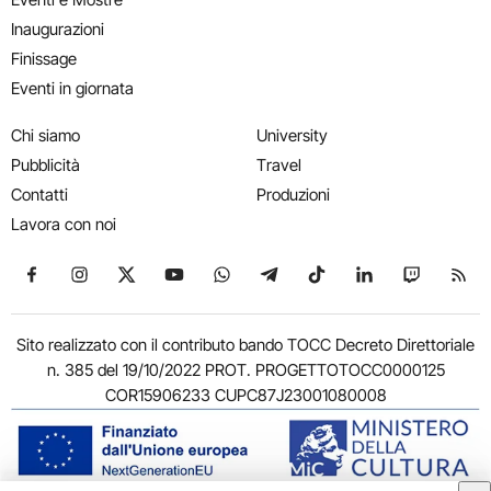
Inaugurazioni
Finissage
Eventi in giornata
Chi siamo
University
Pubblicità
Travel
Contatti
Produzioni
Lavora con noi
Seguici su Facebook
Seguici su Instagram
Seguici su X
Seguici su YouTube
Seguici su WhatsApp
Seguici su Telegram
Seguici su TikTok
Seguici su Link
Seguici su
Segui
Sito realizzato con il contributo bando TOCC Decreto Direttoriale
n. 385 del 19/10/2022 PROT. PROGETTOTOCC0000125
COR15906233 CUPC87J23001080008