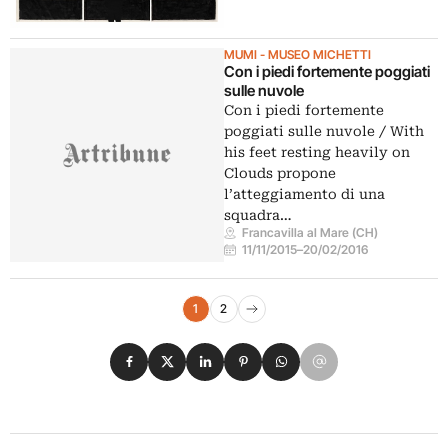
MUMI - MUSEO MICHETTI
Con i piedi fortemente poggiati
sulle nuvole
Con i piedi fortemente
poggiati sulle nuvole / With
his feet resting heavily on
Clouds propone
l’atteggiamento di una
squadra…
Francavilla al Mare (CH)
11/11/2015
–
20/02/2016
Navigazione eventi
1
2
Pagina successiva
Condividi su Facebook
Condividi su X
Condividi su LinkedIn
Condividi su Pinterest
Condividi su WhatsApp
Condividi su Email