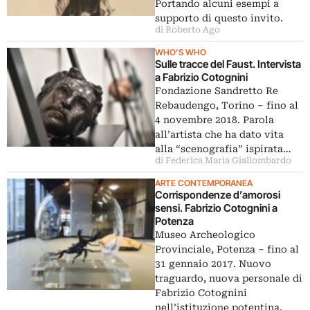
Portando alcuni esempi a
supporto di questo invito.
di Roberto Ago
WHO'S WHO
Sulle tracce del Faust. Intervista
a Fabrizio Cotognini
Fondazione Sandretto Re
Rebaudengo, Torino ‒ fino al
4 novembre 2018. Parola
all’artista che ha dato vita
alla “scenografia” ispirata…
di Federica Maria Giallombardo
ARTE CONTEMPORANEA
Corrispondenze d’amorosi
sensi. Fabrizio Cotognini a
Potenza
Museo Archeologico
Provinciale, Potenza – fino al
31 gennaio 2017. Nuovo
traguardo, nuova personale di
Fabrizio Cotognini
nell’istituzione potentina.