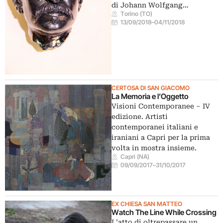
di Johann Wolfgang…
Torino (TO)
13/09/2018
–
04/11/2018
CERTOSA DI SAN GIACOMO
La Memoria e l’Oggetto
Visioni Contemporanee – IV
edizione. Artisti
contemporanei italiani e
iraniani a Capri per la prima
volta in mostra insieme.
Capri (NA)
09/09/2017
–
31/10/2017
EX CHIESA SAN MATTEO
Watch The Line While Crossing
L’atto di oltrepassare un