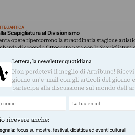
TTEGANTICA
lla Scapigliatura al Divisionismo
enta opere ripercorrono la straordinaria stagione artisti
mbarda di secondo Ottocento nata con la Scapigliatura 
lminata con il Divisionismo.
Lettera, la newsletter quotidiana
26/03/2015
–
30/05/2015
Milano (MI)
Non perdetevi il meglio di Artribune! Ricevi
giorno un'e-mail con gli articoli del giorno 
partecipa alla discussione sul mondo dell'ar
e
Email
gatorio)
(Obbligatorio)
io ricevere anche:
LLERIE MASPES
egnala
: focus su mostre, festival, didattica ed eventi culturali
ttura lombarda dell'800