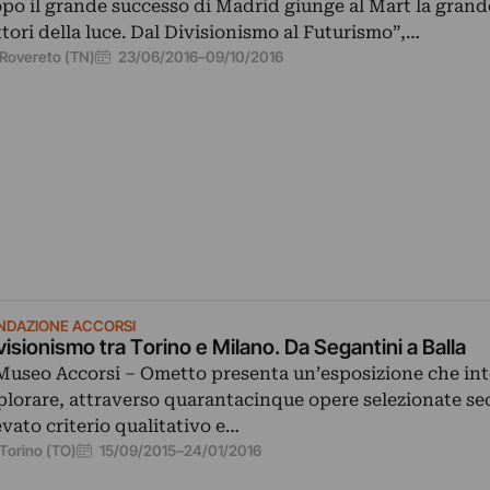
po il grande successo di Madrid giunge al Mart la grand
ttori della luce. Dal Divisionismo al Futurismo”,…
23/06/2016
–
09/10/2016
Rovereto (TN)
NDAZIONE ACCORSI
visionismo tra Torino e Milano. Da Segantini a Balla
 Museo Accorsi – Ometto presenta un’esposizione che in
plorare, attraverso quarantacinque opere selezionate s
evato criterio qualitativo e…
15/09/2015
–
24/01/2016
Torino (TO)