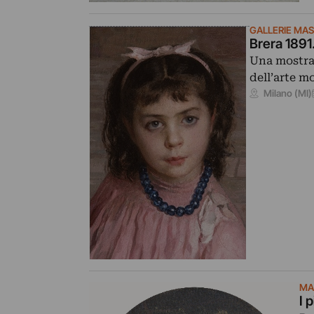
GALLERIE MA
Brera 1891
Una mostra 
dell’arte m
Milano (MI)
MA
I 