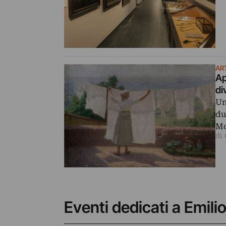
AR
Ap
di
Un
du
Mo
di
Eventi dedicati a Emili