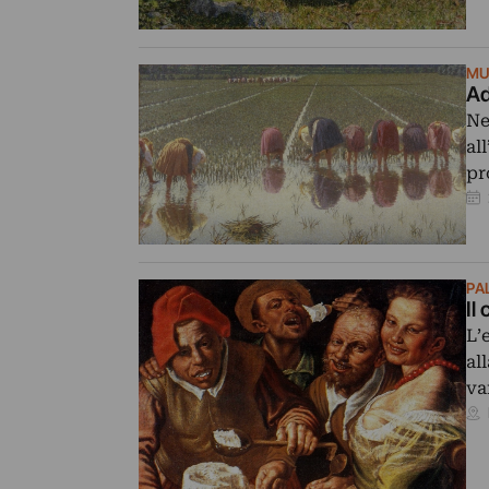
MU
Ad
Ne
al
pr
PA
Il
L’
al
va