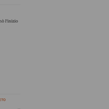
ò l’inizio
ETO