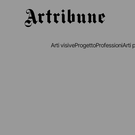
Artribune
Arti visive
Progetto
Professioni
Arti 