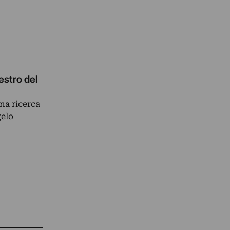
estro del
na ricerca
gelo