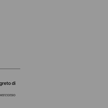
greto di
percorso
…