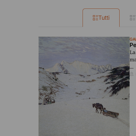
Tutti
GA
Pe
La
ma
…