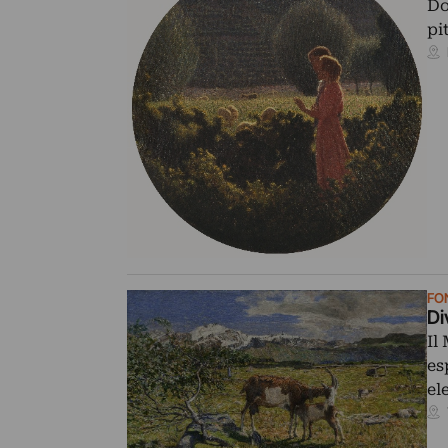
Do
pi
FO
Di
Il
es
el