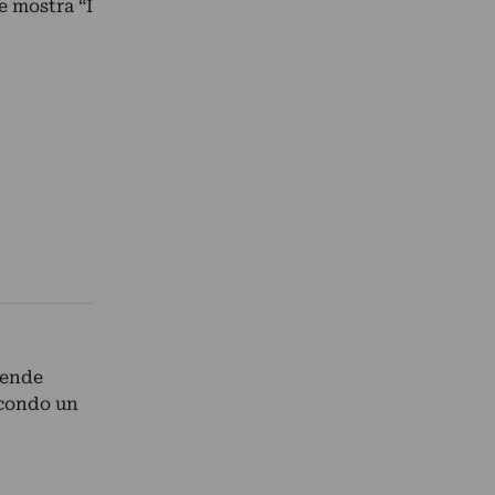
e mostra “I
tende
econdo un