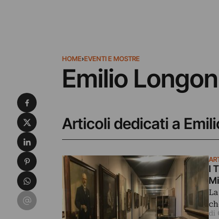
HOME
›
EVENTI E MOSTRE
Emilio Longon
Condividi su Facebook
Condividi su X
Articoli dedicati a Emil
Condividi su LinkedIn
Condividi su Pinterest
AR
I 
Condividi su WhatsApp
Mi
La
Condividi su Email
ch
di