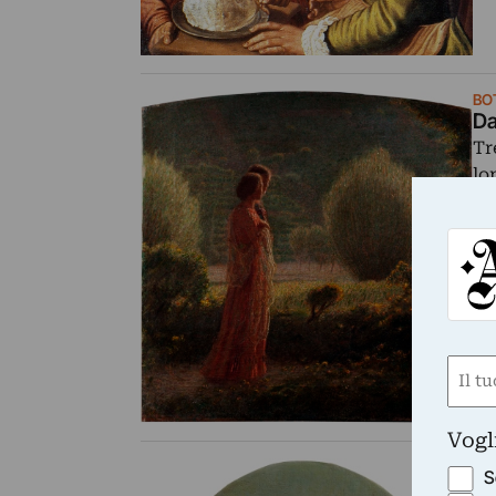
BO
Da
Tr
lo
cu
Nom
(Obbli
Nome
Vogl
GA
S
Pi