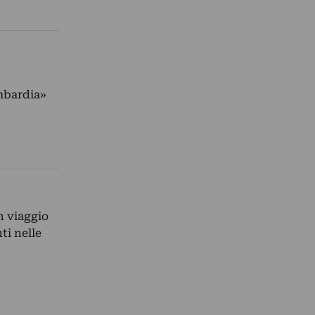
ombardia»
n viaggio
ti nelle