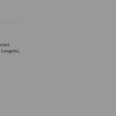
lcuni
, Longoni,