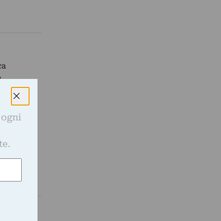
ca
e
 ogni
e
te.