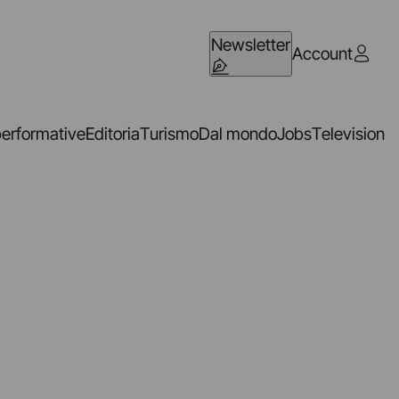
Newsletter
Account
performative
Editoria
Turismo
Dal mondo
Jobs
Television