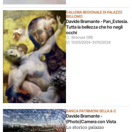
GALLERIA REGIONALE DI PALAZZO
BELLOMO
Davide Bramante - Pan_Estesìa.
Tutta la bellezza che ho negli
occhi
Siracusa (SR)
12/05/2024
–
31/10/2024
BANCA PATRIMONI SELLA & C
Davide Bramante -
(Photo)Camera con Vista
Lo storico palazzo