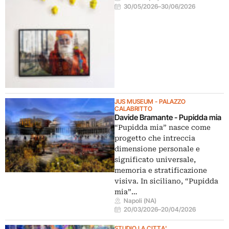
30/05/2026
–
30/06/2026
JUS MUSEUM - PALAZZO
CALABRITTO
Davide Bramante - Pupidda mia
“Pupidda mia” nasce come
progetto che intreccia
dimensione personale e
significato universale,
memoria e stratificazione
visiva. In siciliano, “Pupidda
mia”…
Napoli (NA)
20/03/2026
–
20/04/2026
STUDIO LA CITTA'