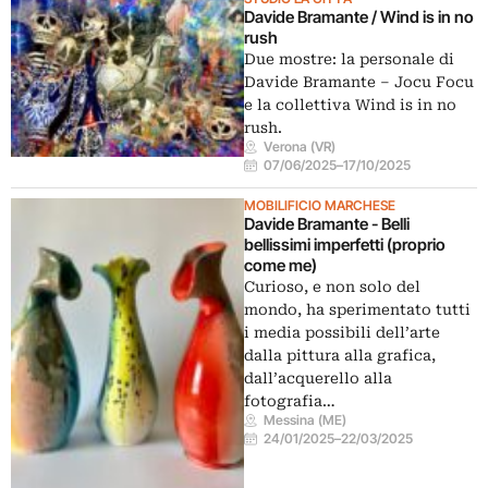
Davide Bramante / Wind is in no
rush
Due mostre: la personale di
Davide Bramante – Jocu Focu
e la collettiva Wind is in no
rush.
Verona (VR)
07/06/2025
–
17/10/2025
MOBILIFICIO MARCHESE
Davide Bramante - Belli
bellissimi imperfetti (proprio
come me)
Curioso, e non solo del
mondo, ha sperimentato tutti
i media possibili dell’arte
dalla pittura alla grafica,
dall’acquerello alla
fotografia…
Messina (ME)
24/01/2025
–
22/03/2025