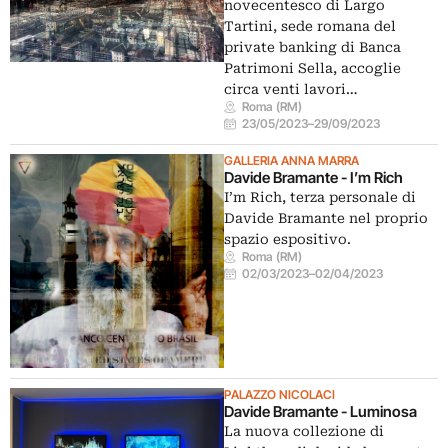
novecentesco di Largo
Tartini, sede romana del
private banking di Banca
Patrimoni Sella, accoglie
circa venti lavori…
Roma (RM)
23/05/2023
–
29/09/2023
GALLERIA ANNA MARRA
Davide Bramante - I’m Rich
I’m Rich, terza personale di
Davide Bramante nel proprio
spazio espositivo.
Roma (RM)
02/03/2023
–
02/04/2023
PALAZZO NICOLACI
Davide Bramante - Luminosa
La nuova collezione di