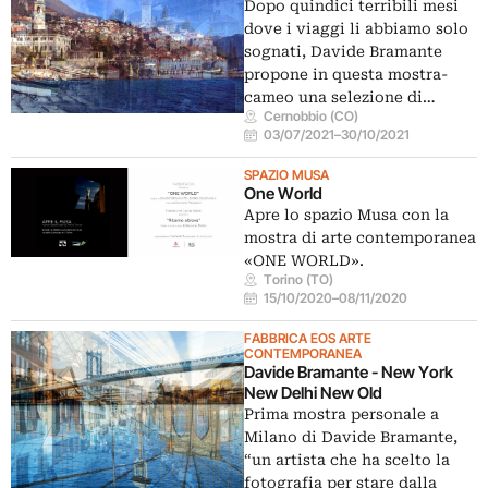
Dopo quindici terribili mesi
dove i viaggi li abbiamo solo
sognati, Davide Bramante
propone in questa mostra-
cameo una selezione di…
Cernobbio (CO)
03/07/2021
–
30/10/2021
SPAZIO MUSA
One World
Apre lo spazio Musa con la
mostra di arte contemporanea
«ONE WORLD».
Torino (TO)
15/10/2020
–
08/11/2020
FABBRICA EOS ARTE
CONTEMPORANEA
Davide Bramante - New York
New Delhi New Old
Prima mostra personale a
Milano di Davide Bramante,
“un artista che ha scelto la
fotografia per stare dalla