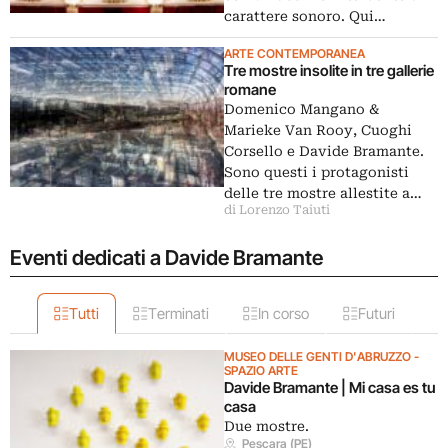
carattere sonoro. Qui…
ARTE CONTEMPORANEA
Tre mostre insolite in tre gallerie
romane
Domenico Mangano &
Marieke Van Rooy, Cuoghi
Corsello e Davide Bramante.
Sono questi i protagonisti
delle tre mostre allestite a…
di Lorenzo Taiuti
Eventi dedicati a Davide Bramante
Tutti
Terminati
In corso
Futuri
MUSEO DELLE GENTI D'ABRUZZO -
SPAZIO ARTE
Davide Bramante | Mi casa es tu
casa
Due mostre.
Pescara (PE)