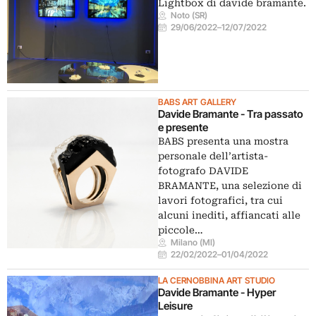
Lightbox di davide bramante.
Noto (SR)
29/06/2022
–
12/07/2022
BABS ART GALLERY
Davide Bramante - Tra passato
e presente
BABS presenta una mostra
personale dell’artista-
fotografo DAVIDE
BRAMANTE, una selezione di
lavori fotografici, tra cui
alcuni inediti, affiancati alle
piccole…
Milano (MI)
22/02/2022
–
01/04/2022
LA CERNOBBINA ART STUDIO
Davide Bramante - Hyper
Leisure