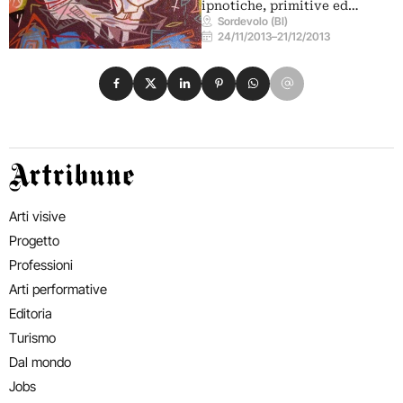
ipnotiche, primitive ed…
Sordevolo (BI)
24/11/2013
–
21/12/2013
Condividi su Facebook
Condividi su X
Condividi su LinkedIn
Condividi su Pinterest
Condividi su WhatsApp
Condividi su Email
Artribune
Arti visive
Progetto
Professioni
Arti performative
Editoria
Turismo
Dal mondo
Jobs