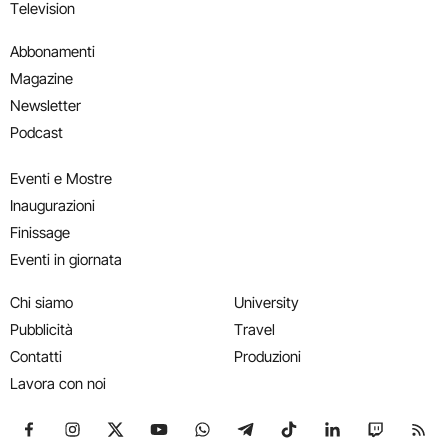
Television
Abbonamenti
Magazine
Newsletter
Podcast
Eventi e Mostre
Inaugurazioni
Finissage
Eventi in giornata
Chi siamo
University
Pubblicità
Travel
Contatti
Produzioni
Lavora con noi
Seguici su Facebook
Seguici su Instagram
Seguici su X
Seguici su YouTube
Seguici su WhatsApp
Seguici su Telegram
Seguici su TikTok
Seguici su Link
Seguici su
Segui