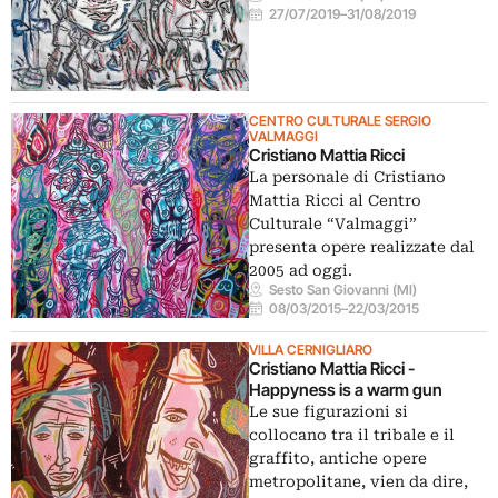
27/07/2019
–
31/08/2019
CENTRO CULTURALE SERGIO
VALMAGGI
Cristiano Mattia Ricci
La personale di Cristiano
Mattia Ricci al Centro
Culturale “Valmaggi”
presenta opere realizzate dal
2005 ad oggi.
Sesto San Giovanni (MI)
08/03/2015
–
22/03/2015
VILLA CERNIGLIARO
Cristiano Mattia Ricci -
Happyness is a warm gun
Le sue figurazioni si
collocano tra il tribale e il
graffito, antiche opere
metropolitane, vien da dire,