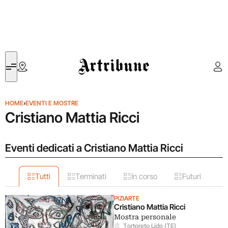
Artribune
HOME
›
EVENTI E MOSTRE
Cristiano Mattia Ricci
Eventi dedicati a Cristiano Mattia Ricci
Tutti
Terminati
In corso
Futuri
PIZIARTE
Cristiano Mattia Ricci
Mostra personale
Tortoreto Lido (TE)