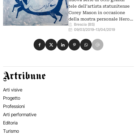
tele dell’artista statunitense
Corey Mason in occasione
della mostra personale Hero…
Brescia (BS)
09/03/2019
–
13/04/2019
Condividi su Facebook
Condividi su X
Condividi su LinkedIn
Condividi su Pinterest
Condividi su WhatsApp
Condividi su Email
Artribune
Arti visive
Progetto
Professioni
Arti performative
Editoria
Turismo