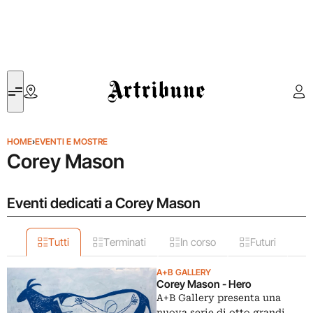
Artribune
HOME
›
EVENTI E MOSTRE
Corey Mason
Eventi dedicati a Corey Mason
Tutti
Terminati
In corso
Futuri
A+B GALLERY
Corey Mason - Hero
A+B Gallery presenta una
nuova serie di otto grandi