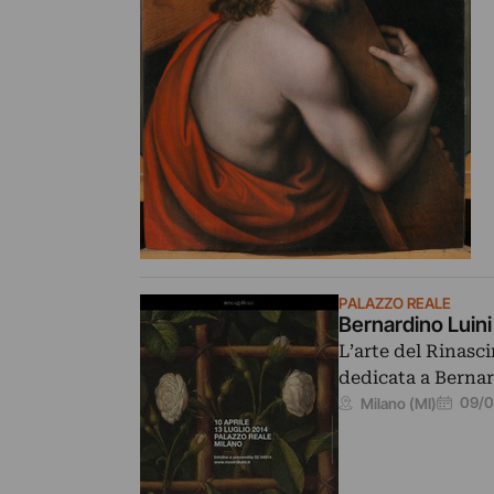
PALAZZO REALE
Bernardino Luini e
L’arte del Rinasc
dedicata a Bernar
09/0
Milano (MI)