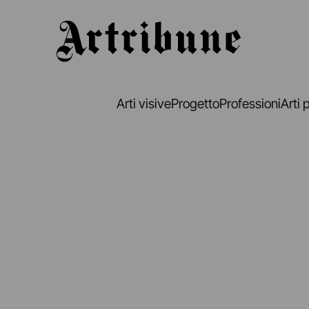
Artribune
Arti visive
Progetto
Professioni
Arti 