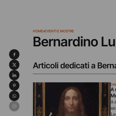
HOME
›
EVENTI E MOSTRE
Bernardino Lu
Condividi su Facebook
Condividi su X
Articoli dedicati a Bern
Condividi su LinkedIn
Condividi su Pinterest
DA
A 
Condividi su WhatsApp
Mu
A 
Condividi su Email
an
Le