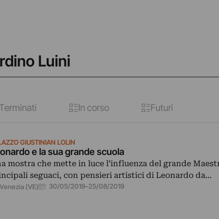
rdino Luini
Terminati
In corso
Futuri
LAZZO GIUSTINIAN LOLIN
onardo e la sua grande scuola
a mostra che mette in luce l’influenza del grande Maestr
incipali seguaci, con pensieri artistici di Leonardo da…
30/05/2019
–
25/08/2019
Venezia (VE)