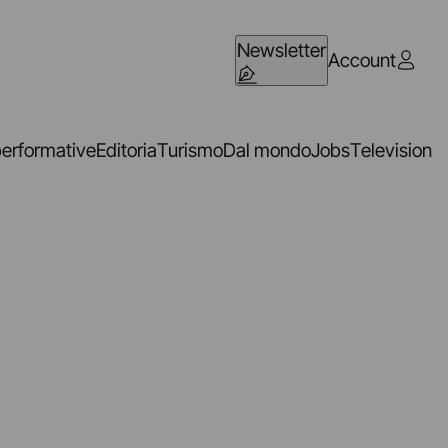
Newsletter
Account
performative
Editoria
Turismo
Dal mondo
Jobs
Television