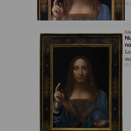
di 
DA
Nu
no
Lo
ma
di 