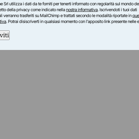
e Srl utilizza i dati da te forniti per tenerti informato con regolarità sul mondo del
petto della privacy come indicato nella
nostra informativa
. Iscrivendoti i tuoi dati
i verranno trasferiti su MailChimp e trattati secondo le modalità riportate in
que
tiva
. Potrai disiscriverti in qualsiasi momento con l'apposito link presente nelle 
viti