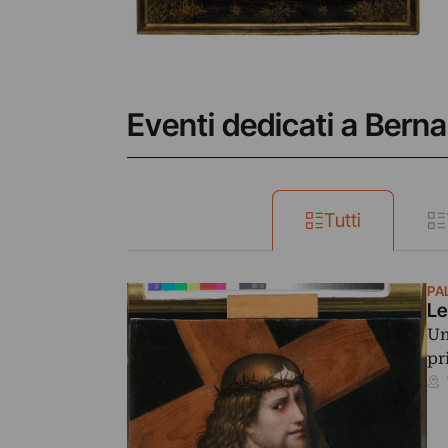
Eventi dedicati a Berna
Tutti
PA
Le
Un
pr