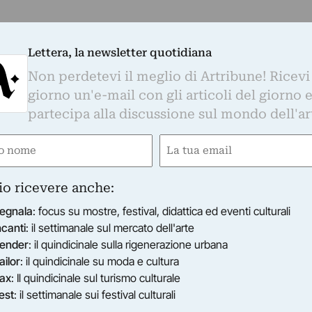
Lettera, la newsletter quotidiana
Non perdetevi il meglio di Artribune! Ricevi
COLTA' DI TEOLOGIA DELL'ITALIA SETTENTRIONALE
giorno un'e-mail con gli articoli del giorno 
rnardino Luini - Ritratto di Maria Caterina Brugora
partecipa alla discussione sul mondo dell'ar
ner Wheel Club Milano Giardini ha sponsorizzato il resta
tratto di Maria Caterina Brugora, attribuito a Bernardino
e
Email
alizzato…
ired)
(Required)
20/06/2012
Milano (MI)
io ricevere anche:
egnala
: focus su mostre, festival, didattica ed eventi culturali
ncanti
: il settimanale sul mercato dell'arte
ender
: il quindicinale sulla rigenerazione urbana
ailor
: il quindicinale su moda e cultura
ax
: Il quindicinale sul turismo culturale
est
: il settimanale sui festival culturali