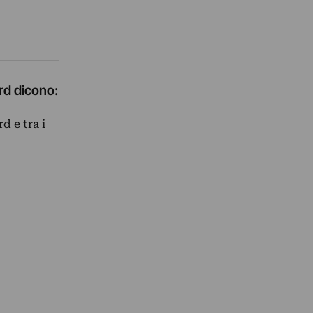
rd dicono:
d e tra i