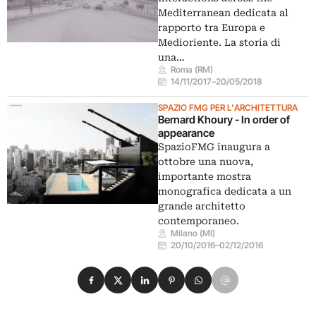
Mediterranean dedicata al
rapporto tra Europa e
Medioriente. La storia di
una…
Roma (RM)
14/11/2017
–
20/05/2018
SPAZIO FMG PER L'ARCHITETTURA
Bernard Khoury - In order of
appearance
SpazioFMG inaugura a
ottobre una nuova,
importante mostra
monografica dedicata a un
grande architetto
contemporaneo.
Milano (MI)
20/10/2016
–
02/12/2016
Condividi su Facebook
Condividi su X
Condividi su LinkedIn
Condividi su Pinterest
Condividi su WhatsApp
Condividi su Email