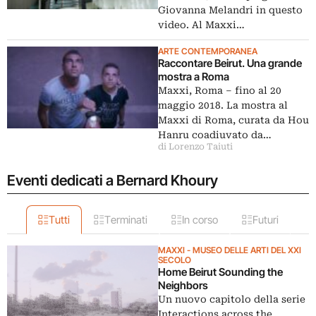
Giovanna Melandri in questo
video. Al Maxxi…
ARTE CONTEMPORANEA
Raccontare Beirut. Una grande
mostra a Roma
Maxxi, Roma – fino al 20
maggio 2018. La mostra al
Maxxi di Roma, curata da Hou
Hanru coadiuvato da…
di Lorenzo Taiuti
Eventi dedicati a Bernard Khoury
Tutti
Terminati
In corso
Futuri
MAXXI - MUSEO DELLE ARTI DEL XXI
SECOLO
Home Beirut Sounding the
Neighbors
Un nuovo capitolo della serie
Interactions across the