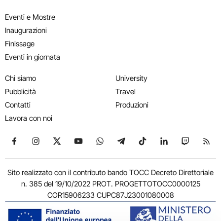
Eventi e Mostre
Inaugurazioni
Finissage
Eventi in giornata
Chi siamo
University
Pubblicità
Travel
Contatti
Produzioni
Lavora con noi
Seguici su Facebook
Seguici su Instagram
Seguici su X
Seguici su YouTube
Seguici su WhatsApp
Seguici su Telegram
Seguici su TikTok
Seguici su Link
Seguici su
Segui
Sito realizzato con il contributo bando TOCC Decreto Direttoriale
n. 385 del 19/10/2022 PROT. PROGETTOTOCC0000125
COR15906233 CUPC87J23001080008