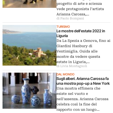
progetto di arte e scienza
vede protagonista l’artista
Arianna Carossa,…
di Paolo Bompani
TURISMO
Le mostre dell’estate 2022 in
Liguria
Da La Spezia a Genova, fino ai
Giardini Hanbury di
Ventimiglia. Guida alle
mostre da vedere questa
estate in Liguria,…
di Livia Montagnoli
DAL MONDO
Sugli alberi. Arianna Carossa fa
una mostra pop-up a New York
Una mostra effimera che
esiste nel vuoto e
nell'assenza. Arianna Carossa
celebra così la fine del
rapporto con un luogo…