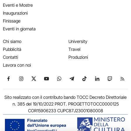
Eventi e Mostre
Inaugurazioni
Finissage
Eventi in giornata
Chi siamo
University
Pubblicità
Travel
Contatti
Produzioni
Lavora con noi
Seguici su Facebook
Seguici su Instagram
Seguici su X
Seguici su YouTube
Seguici su WhatsApp
Seguici su Telegram
Seguici su TikTok
Seguici su Link
Seguici su
Segui
Sito realizzato con il contributo bando TOCC Decreto Direttoriale
n. 385 del 19/10/2022 PROT. PROGETTOTOCC0000125
COR15906233 CUPC87J23001080008