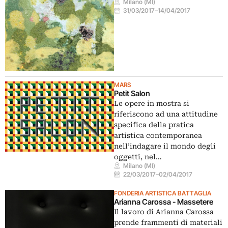
Milano (MI)
31/03/2017
–
14/04/2017
MARS
Petit Salon
Le opere in mostra si
riferiscono ad una attitudine
specifica della pratica
artistica contemporanea
nell’indagare il mondo degli
oggetti, nel…
Milano (MI)
22/03/2017
–
02/04/2017
FONDERIA ARTISTICA BATTAGLIA
Arianna Carossa - Massetere
Il lavoro di Arianna Carossa
prende frammenti di materiali