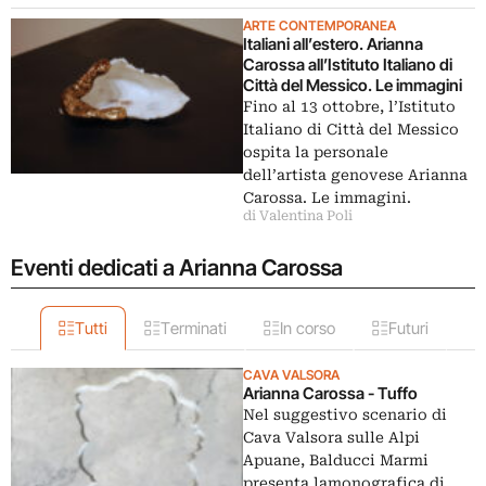
ARTE CONTEMPORANEA
Italiani all’estero. Arianna
Carossa all’Istituto Italiano di
Città del Messico. Le immagini
Fino al 13 ottobre, l’Istituto
Italiano di Città del Messico
ospita la personale
dell’artista genovese Arianna
Carossa. Le immagini.
di Valentina Poli
Eventi dedicati a Arianna Carossa
Tutti
Terminati
In corso
Futuri
CAVA VALSORA
Arianna Carossa - Tuffo
Nel suggestivo scenario di
Cava Valsora sulle Alpi
Apuane, Balducci Marmi
presenta lamonografica di