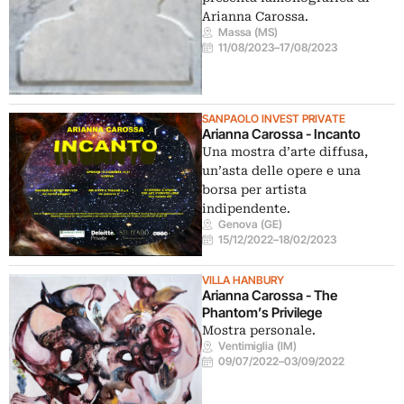
Arianna Carossa.
Massa (MS)
11/08/2023
–
17/08/2023
SANPAOLO INVEST PRIVATE
Arianna Carossa - Incanto
Una mostra d’arte diffusa,
un’asta delle opere e una
borsa per artista
indipendente.
Genova (GE)
15/12/2022
–
18/02/2023
VILLA HANBURY
Arianna Carossa - The
Phantom’s Privilege
Mostra personale.
Ventimiglia (IM)
09/07/2022
–
03/09/2022