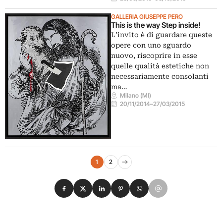
GALLERIA GIUSEPPE PERO
This is the way Step inside!
L’invito è di guardare queste
opere con uno sguardo
nuovo, riscoprire in esse
quelle qualità estetiche non
necessariamente consolanti
ma…
Milano (MI)
20/11/2014
–
27/03/2015
Navigazione eventi
1
2
Pagina successiva
Condividi su Facebook
Condividi su X
Condividi su LinkedIn
Condividi su Pinterest
Condividi su WhatsApp
Condividi su Email