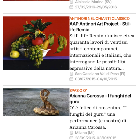
Albissola Marina (SV)
27/02/2016
–
29/05/2016
ANTINORI NEL CHIANTI CLASSICO
AAP Antinori Art Project - Still-
life Remix
Still-life Remix riunisce circa
quaranta lavori di ventisei
artisti contemporanei,
internazionali e italiani, che
interrogano le possibilità
espressive della natura…
San Casciano Val di Pesa (FI)
03/07/2015
–
04/10/2015
SPAZIO O'
Arianna Carossa - I funghi del
guru
O’ è felice di presentare “I
funghi del guru” una
performance (e mostra) di
Arianna Carossa.
Milano (MI)
28/09/2015
–
03/10/2015