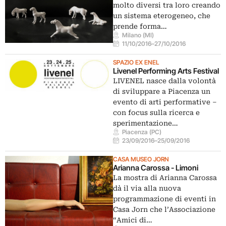
molto diversi tra loro creando
un sistema eterogeneo, che
prende forma…
Milano (MI)
11/10/2016
–
27/10/2016
SPAZIO EX ENEL
Livenel Performing Arts Festival
LIVENEL nasce dalla volontà
di sviluppare a Piacenza un
evento di arti performative –
con focus sulla ricerca e
sperimentazione…
Piacenza (PC)
23/09/2016
–
25/09/2016
CASA MUSEO JORN
Arianna Carossa - Limoni
La mostra di Arianna Carossa
dà il via alla nuova
programmazione di eventi in
Casa Jorn che l’Associazione
“Amici di…