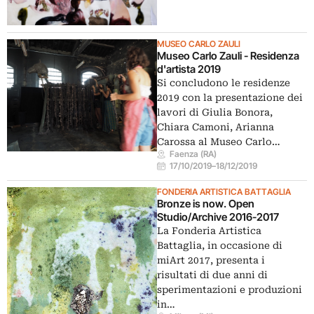
MUSEO CARLO ZAULI
Museo Carlo Zauli - Residenza
d'artista 2019
Si concludono le residenze
2019 con la presentazione dei
lavori di Giulia Bonora,
Chiara Camoni, Arianna
Carossa al Museo Carlo…
Faenza (RA)
17/10/2019
–
18/12/2019
FONDERIA ARTISTICA BATTAGLIA
Bronze is now. Open
Studio/Archive 2016-2017
La Fonderia Artistica
Battaglia, in occasione di
miArt 2017, presenta i
risultati di due anni di
sperimentazioni e produzioni
in…