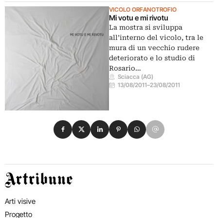
VICOLO ORFANOTROFIO
Mi votu e mi rivotu
La mostra si sviluppa
all’interno del vicolo, tra le
mura di un vecchio rudere
deteriorato e lo studio di
Rosario…
Sciacca (AG)
13/08/2011
–
23/08/2011
Condividi su Facebook
Condividi su X
Condividi su LinkedIn
Condividi su Pinterest
Condividi su WhatsApp
Condividi su Email
Artribune
Arti visive
Progetto