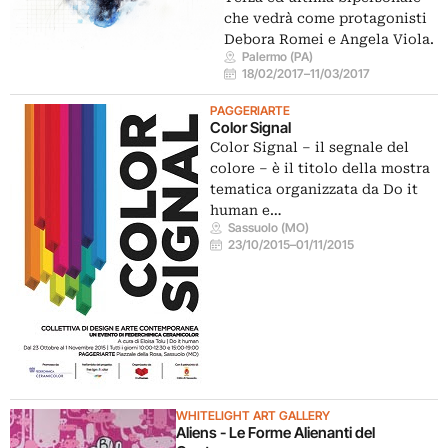
che vedrà come protagonisti
Debora Romei e Angela Viola.
Palermo (PA)
18/02/2017
–
11/03/2017
PAGGERIARTE
Color Signal
Color Signal – il segnale del
colore – è il titolo della mostra
tematica organizzata da Do it
human e…
Sassuolo (MO)
23/10/2015
–
01/11/2015
​WHITELIGHT ART GALLERY
Aliens - Le Forme Alienanti del