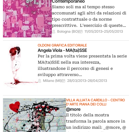
Contemporaneo
Siamo soli ma al tempo stesso
accomunati agli altri da relazioni di
tipo contrattuale o da norme
prescrittive. L’esercizio di queste…
Bologna (BO)
11/05/2013
–
25/05/2013
OLDONI GRAFICA EDITORIALE
Angela Viola - MA(ta)SSE
Per la prima volta viene presentata la serie
MA(ta)SSE nella sua interezza,
illustrandone il percorso di genesi e
sviluppo attraverso…
Milano (MI)
28/03/2013
–
26/04/2013
VILLA ALLIATA CARDILLO - CENTRO
D'ARTE PIANA DEI COLLI
@more
Il titolo della mostra
trasforma la parola amore in
un indirizzo mail: _@more, @