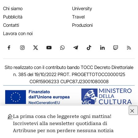
Chi siamo
University
Pubblicità
Travel
Contatti
Produzioni
Lavora con noi
Seguici su Facebook
Seguici su Instagram
Seguici su X
Seguici su YouTube
Seguici su WhatsApp
Seguici su Telegram
Seguici su TikTok
Seguici su Link
Seguici su
Segui
Sito realizzato con il contributo bando TOCC Decreto Direttoriale
n. 385 del 19/10/2022 PROT. PROGETTOTOCC0000125
COR15906233 CUPC87J23001080008
La prima cosa che leggerete ogni mattina!
© 2011-2026 ARTRIBUNE srl – Corso Vittorio Emanuele II, 287 –
Iscrivetevi alla newsletter quotidiana di
00186 Roma - P.I. 11381581005
Artribune per non perdere nessuna notizia
Privacy: Responsabile della protezione dei dati personali