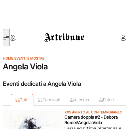
Artribune
HOME
›
EVENTI E MOSTRE
Angela Viola
Eventi dedicati a Angela Viola
Tutti
Terminati
In corso
Futuri
XXS APERTO AL CONTEMPORANEO
Camera doppia #2 - Debora
Romei/Angela Viola
Terza ed ultima bipersonale