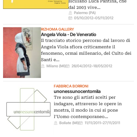
siciliano Luca Pantina, che
dal 2003 vive…
Palermo (PA)
05/10/2012
–
05/11/2012
RIZHOMA GALLERY
Angela Viola - De Veneratio
Il tracciato storico percorso dal lavoro di
Angela Viola sfiora criticamente il
fenomeno, ormai millenario, del Culto dei
Santi e…
Milano (MI)
26/04/2012
–
18/05/2012
FABBRICA BORRONI
unonessunocentomila
Tre sono gli artisti scelti per
indagare, attraverso le opere in
mostra, il modo in cui si pone
l’Uomo contemporaneo…
Bollate (MI)
11/11/2011
–
27/11/2011