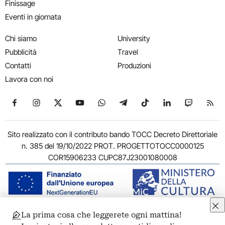
Finissage
Eventi in giornata
Chi siamo
University
Pubblicità
Travel
Contatti
Produzioni
Lavora con noi
Seguici su Facebook
Seguici su Instagram
Seguici su X
Seguici su YouTube
Seguici su WhatsApp
Seguici su Telegram
Seguici su TikTok
Seguici su Link
Seguici su
Segui
Sito realizzato con il contributo bando TOCC Decreto Direttoriale
n. 385 del 19/10/2022 PROT. PROGETTOTOCC0000125
COR15906233 CUPC87J23001080008
La prima cosa che leggerete ogni mattina!
© 2011-2026 ARTRIBUNE srl – Corso Vittorio Emanuele II, 287 –