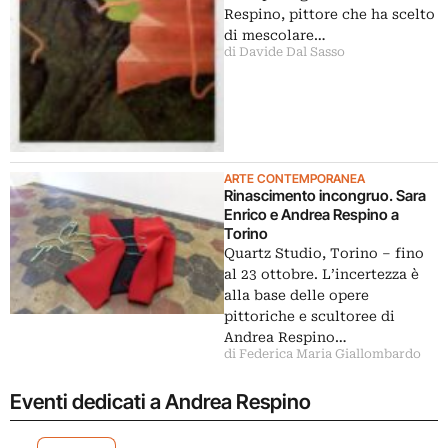
Respino, pittore che ha scelto
di mescolare…
di Davide Dal Sasso
ARTE CONTEMPORANEA
Rinascimento incongruo. Sara
Enrico e Andrea Respino a
Torino
Quartz Studio, Torino – fino
al 23 ottobre. L’incertezza è
alla base delle opere
pittoriche e scultoree di
Andrea Respino…
di Federica Maria Giallombardo
Eventi dedicati a Andrea Respino