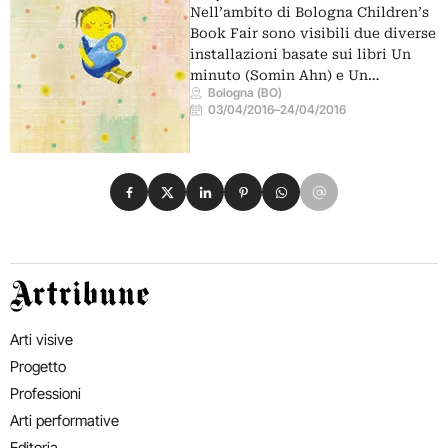
Nell’ambito di Bologna Children’s
Book Fair sono visibili due diverse
installazioni basate sui libri Un
minuto (Somin Ahn) e Un…
Bologna (BO)
03/04/2016
–
24/04/2016
Condividi su Facebook
Condividi su X
Condividi su LinkedIn
Condividi su Pinterest
Condividi su WhatsApp
Condividi su Email
Artribune
Arti visive
Progetto
Professioni
Arti performative
Editoria