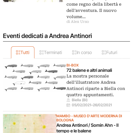
come regno della libertà e
dell'avventura. Il nuovo
volume…
di Alex Urso
Eventi dedicati a Andrea Antinori
Tutti
Terminati
In corso
Futuri
BI-BOX
72 balene e altri animali
La mostra personale
dell’illustratore Andrea
Antinori riparte a Biella con
quattro appuntamenti.
Biella (BI)
05/02/2021
–
26/02/2021
MAMBO - MUSEO D'ARTE MODERNA DI
BOLOGNA
Andrea Antinori / Somin Ahn - Il
tempo e le balene