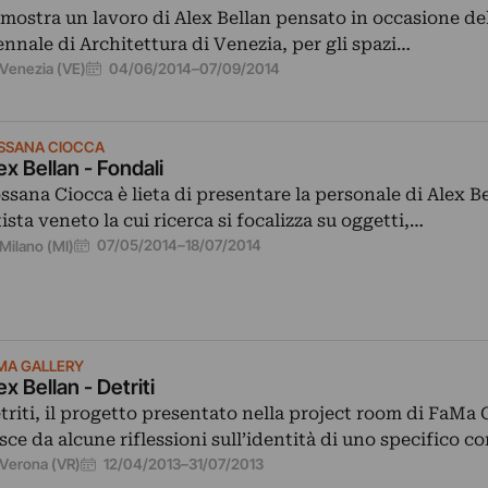
 mostra un lavoro di Alex Bellan pensato in occasione del
ennale di Architettura di Venezia, per gli spazi…
04/06/2014
–
07/09/2014
Venezia (VE)
SSANA CIOCCA
ex Bellan - Fondali
ssana Ciocca è lieta di presentare la personale di Alex Be
tista veneto la cui ricerca si focalizza su oggetti,…
07/05/2014
–
18/07/2014
Milano (MI)
MA GALLERY
ex Bellan - Detriti
triti, il progetto presentato nella project room di FaMa 
sce da alcune riflessioni sull’identità di uno specifico c
12/04/2013
–
31/07/2013
Verona (VR)