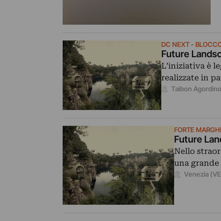
DC NEXT - BLOCCO
Future Landsc
L’iniziativa è 
realizzate in p
Taibon Agordino
FORTE MARGH
Future Lan
Nello strao
una grande 
Venezia (VE