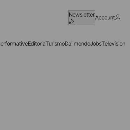
Newsletter
Account
performative
Editoria
Turismo
Dal mondo
Jobs
Television