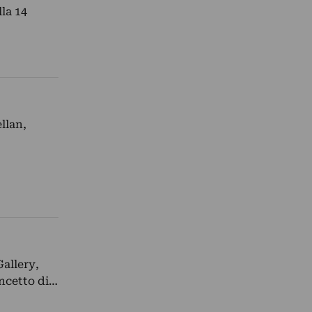
la 14
llan,
Gallery,
oncetto di…