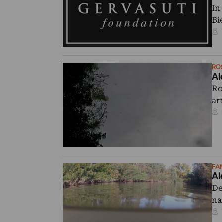
In
Bi
RO
Al
Ro
ar
FA
Al
De
na