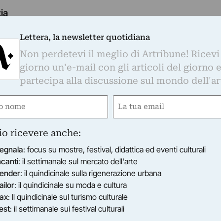
ia
tto itinerante nato per far si che gli artisti si incontr
proprio lavoro…
Lettera, la newsletter quotidiana
3/2012
Non perdetevi il meglio di Artribune! Ricevi
giorno un'e-mail con gli articoli del giorno 
partecipa alla discussione sul mondo dell'ar
e
Email
ARPOFORO
à italiana (Officina Italia 2)
gatorio)
(Obbligatorio)
ennio dal primo scandaglio, pare del tutto opportuno co
io ricevere anche:
sull’inesausta creatività dei nostri giovani:…
9/01/2012
–
12/02/2012
egnala
: focus su mostre, festival, didattica ed eventi culturali
ncanti
: il settimanale sul mercato dell'arte
ender
: il quindicinale sulla rigenerazione urbana
ailor
: il quindicinale su moda e cultura
ax
: Il quindicinale sul turismo culturale
RIO - SPAZIO FAUSTO RADICI
ana (Officina Italia 2)
est
: il settimanale sui festival culturali
 solco delle Officine organizzate dalla stessa équipe a pa