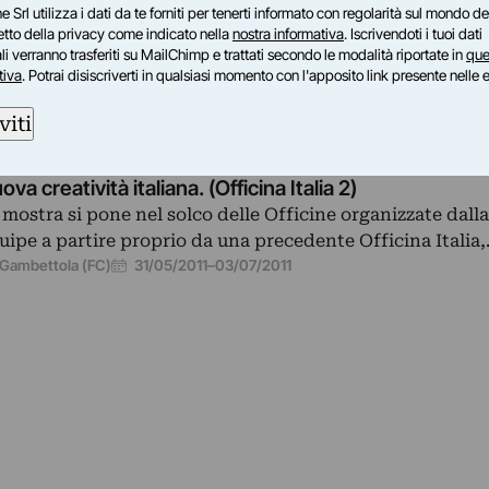
e Srl utilizza i dati da te forniti per tenerti informato con regolarità sul mondo del
dente Officina Italia,…
petto della privacy come indicato nella
nostra informativa
. Iscrivendoti i tuoi dati
08/10/2011
–
26/11/2011
i verranno trasferiti su MailChimp e trattati secondo le modalità riportate in
que
tiva
. Potrai disiscriverti in qualsiasi momento con l'apposito link presente nelle 
viti
BBRICA
ova creatività italiana. (Officina Italia 2)
 mostra si pone nel solco delle Officine organizzate dalla
uipe a partire proprio da una precedente Officina Italia
31/05/2011
–
03/07/2011
Gambettola (FC)