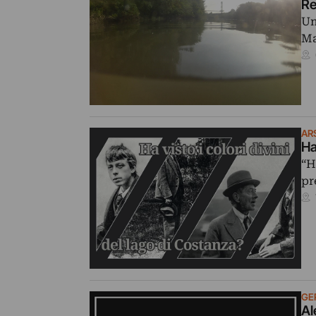
Re
Un
Ma
AR
Ha
“H
pr
GE
Al