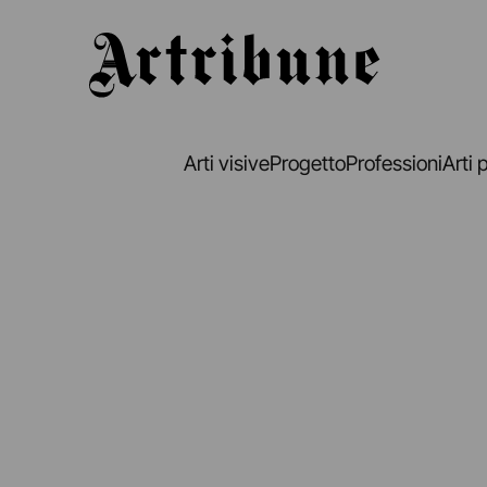
Artribune
Arti visive
Progetto
Professioni
Arti 