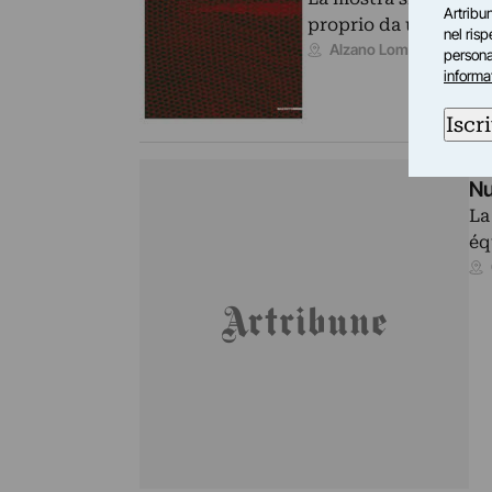
Artribun
proprio da una prece
nel ris
Alzano Lombardo (BG)
personal
informa
Iscri
FA
Nu
La
éq