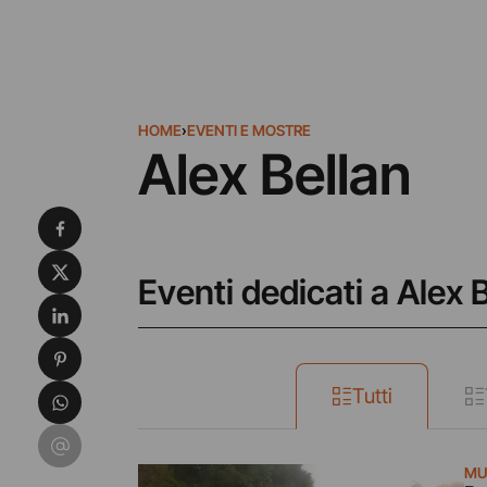
HOME
›
EVENTI E MOSTRE
Alex Bellan
Condividi su Facebook
Condividi su X
Eventi dedicati a Alex 
Condividi su LinkedIn
Condividi su Pinterest
Condividi su WhatsApp
Tutti
Condividi su Email
MU