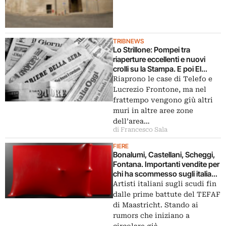
TRIBNEWS
Lo Strillone: Pompei tra
riaperture eccellenti e nuovi
crolli su la Stampa. E poi El
Lissitzky al MART nella
Riaprono le case di Telefo e
recensione di Barilli, codici on-
Lucrezio Frontone, ma nel
line per la Biblioteca Vaticana,
frattempo vengono giù altri
all’Armory Show grandi vendite
muri in altre aree zone
per Bonalumi…
dell’area…
di Francesco Sala
FIERE
Bonalumi, Castellani, Scheggi,
Fontana. Importanti vendite per
chi ha scommesso sugli italiani
nella prima giornata della fiera
Artisti italiani sugli scudi fin
TEFAF Maastricht
dalle prime battute del TEFAF
di Maastricht. Stando ai
rumors che iniziano a
circolare già…