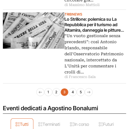
di Massimo Mattioli
TRIBNEWS
Lo Strillone: polemica su La
Repubblica per il turismo ad
Altamira, danneggia le pitture
rupestri. E poi le reazioni ai
“Un vuoto gestionale senza
nuovi crolli a Pompei, Bonalumi
precedenti”: così Antonio
in mostra a Catanzaro, pittura
Irlando, responsabile
vittoriana al Chiostro del
dell’Osservatorio Patrimonio
Bramante…
nazionale, intercettato da
L’Unità per commentare i
crolli di…
di Francesco Sala
Navigazione articoli
1
2
3
4
5
Pagina precedente
Pagina successiva
Eventi dedicati a Agostino Bonalumi
Tutti
Terminati
In corso
Futuri