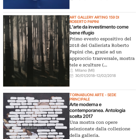
ART GALLERY ARTING 159 DI
ROBERTO PAPINI
L'arte da investimento come
bene rifugio
Primo evento espositivo del
2018 del Gallerista Roberto
Papini che, grazie ad un
approccio trasversale, mostra
tele e sculture (…
Milano (MI)
30/01/2018
–
12/02/2018
TORNABUONI ARTE - SEDE
PRINCIPALE
Arte moderna e
contemporanea. Antologia
scelta 2017
Una mostra con opere
selezionate dalla collezione
della galleria.