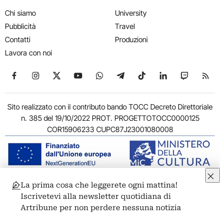
Chi siamo
University
Pubblicità
Travel
Contatti
Produzioni
Lavora con noi
Seguici su Facebook
Seguici su Instagram
Seguici su X
Seguici su YouTube
Seguici su WhatsApp
Seguici su Telegram
Seguici su TikTok
Seguici su Link
Seguici su
Segui
Sito realizzato con il contributo bando TOCC Decreto Direttoriale
n. 385 del 19/10/2022 PROT. PROGETTOTOCC0000125
COR15906233 CUPC87J23001080008
La prima cosa che leggerete ogni mattina!
© 2011-2026 ARTRIBUNE srl – Corso Vittorio Emanuele II, 287 –
Iscrivetevi alla newsletter quotidiana di
00186 Roma - P.I. 11381581005
Artribune per non perdere nessuna notizia
Privacy: Responsabile della protezione dei dati personali