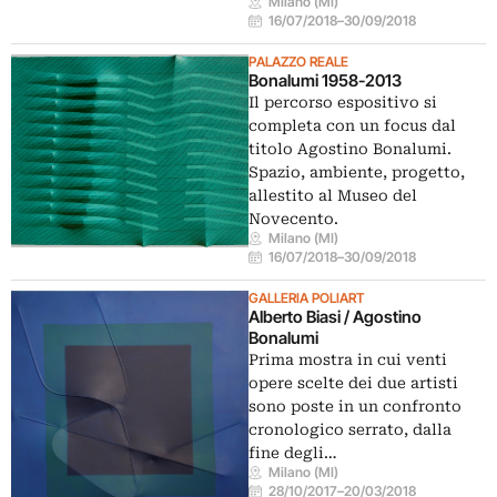
Milano (MI)
16/07/2018
–
30/09/2018
PALAZZO REALE
Bonalumi 1958-2013
Il percorso espositivo si
completa con un focus dal
titolo Agostino Bonalumi.
Spazio, ambiente, progetto,
allestito al Museo del
Novecento.
Milano (MI)
16/07/2018
–
30/09/2018
GALLERIA POLIART
Alberto Biasi / Agostino
Bonalumi
Prima mostra in cui venti
opere scelte dei due artisti
sono poste in un confronto
cronologico serrato, dalla
fine degli…
Milano (MI)
28/10/2017
–
20/03/2018