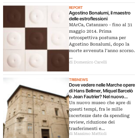
REPORT
Agostino Bonalumi, il maestro
delle estroflessioni
MArCa, Catanzaro - fino al 31
maggio 2014. Prima
retrospettiva postuma per
Agostino Bonalumi, dopo la
morte avvenuta l’anno scorso.
…
di Domenico Carelli
TRIBNEWS
Dove vedere nelle Marche opere
di Hans Bellmer, Miquel Barcelò
o Jean Fautrier? Nel nuovo
museo MAM’S, che inaugura a
Un nuovo museo che apre di
Sassoferrato. Con oltre 4mila
questi tempi, fra le mille
opere del premio G.B. Salvi
incertezze date da spending
review, riduzione dei
trasferimenti e…
di Massimo Mattioli