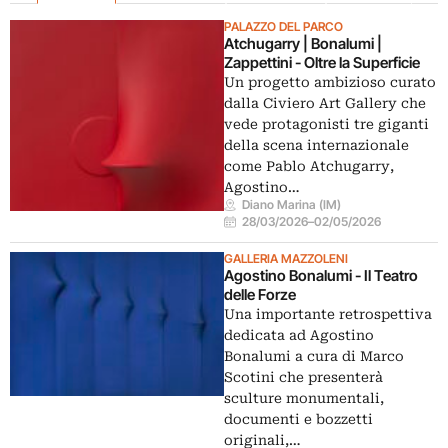
PALAZZO DEL PARCO
Atchugarry | Bonalumi |
Zappettini - Oltre la Superficie
Un progetto ambizioso curato
dalla Civiero Art Gallery che
vede protagonisti tre giganti
della scena internazionale
come Pablo Atchugarry,
Agostino…
Diano Marina (IM)
28/03/2026
–
02/05/2026
GALLERIA MAZZOLENI
Agostino Bonalumi - Il Teatro
delle Forze
Una importante retrospettiva
dedicata ad Agostino
Bonalumi a cura di Marco
Scotini che presenterà
sculture monumentali,
documenti e bozzetti
originali,…