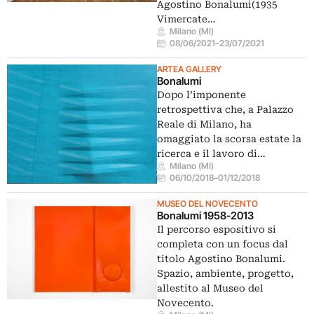
Agostino Bonalumi(1935
Vimercate…
Milano (MI)
08/06/2021
–
23/07/2021
ARTEA GALLERY
Bonalumi
Dopo l’imponente
retrospettiva che, a Palazzo
Reale di Milano, ha
omaggiato la scorsa estate la
ricerca e il lavoro di…
Milano (MI)
06/10/2018
–
01/12/2018
MUSEO DEL NOVECENTO
Bonalumi 1958-2013
Il percorso espositivo si
completa con un focus dal
titolo Agostino Bonalumi.
Spazio, ambiente, progetto,
allestito al Museo del
Novecento.