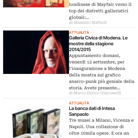
londinese di Mayfair verso il
top dei distretti galleristici
globali:…
di Massimo Mattioli
ATTUALITÀ
Galleria Civica di Modena. Le
mostre della stagione
2014/2015
Appuntamento domani,
venerdì 12 settembre, per
l’inaugurazione a Modena
della mostra sul grafico
anarco-punk più geniale della
storia. Avete presente…
di Marco Enrico Giacomelli
ATTUALITÀ
La banca dati di Intesa
Sanpaolo
Tre musei a Milano, Vicenza e
Napoli. Una collazione di
oltre 10mila opere. E ora un