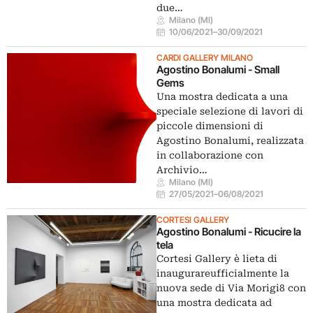
due…
Milano (MI)
10/06/2021
–
30/09/2021
CARDI GALLERY MILANO
Agostino Bonalumi - Small
Gems
Una mostra dedicata a una
speciale selezione di lavori di
piccole dimensioni di
Agostino Bonalumi, realizzata
in collaborazione con
Archivio…
Milano (MI)
27/05/2021
–
06/08/2021
CORTESI GALLERY
Agostino Bonalumi - Ricucire la
tela
Cortesi Gallery è lieta di
inaugurareufficialmente la
nuova sede di Via Morigi8 con
una mostra dedicata ad