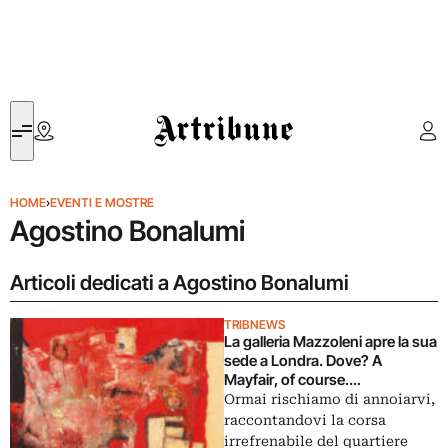
Artribune
HOME
›
EVENTI E MOSTRE
Agostino Bonalumi
Articoli dedicati a Agostino Bonalumi
TRIBNEWS
La galleria Mazzoleni apre la sua
sede a Londra. Dove? A
Mayfair, of course.
Inaugurazione nella settimana
Ormai rischiamo di annoiarvi,
della fiera Frieze, con il top
raccontandovi la corsa
dell’arte italiana del dopoguerra
irrefrenabile del quartiere