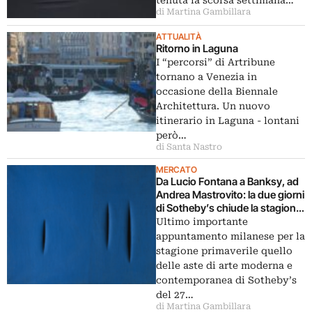
tenuta la scorsa settimana…
di Martina Gambillara
ATTUALITÀ
Ritorno in Laguna
I “percorsi” di Artribune
tornano a Venezia in
occasione della Biennale
Architettura. Un nuovo
itinerario in Laguna - lontani
però…
di Santa Nastro
MERCATO
Da Lucio Fontana a Banksy, ad
Andrea Mastrovito: la due giorni
di Sotheby’s chiude la stagione
primaverile delle aste a Milano
Ultimo importante
appuntamento milanese per la
stagione primaverile quello
delle aste di arte moderna e
contemporanea di Sotheby’s
del 27…
di Martina Gambillara