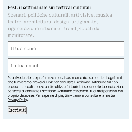
Fest, il settimanale sui festival culturali
Scenari, politiche culturali, arti visive, musica,
teatro, architettura, design, artigianato,
rigenerazione urbana e i trend globali da
monitorare.
Nome
(Required)
First
Email
(Required)
Puoi rivedere le tue preferenze in qualsiasi momento: sul fondo di ogni mail
che ti invieremo, troverai il link per annullare l’iscrizione. Artribune Srl non
cederà i tuoi dati a terze parti e utilizzerà i tuoi dati secondo le tue indicazioni.
Se scegli di annullare l’iscrizione, Artribune cancellerà i tuoi dati personali dal
proprio database. Per saperne di più, ti invitiamo a consultare la nostra
Privacy Policy
.
Iscriviti