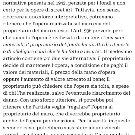
normativa pensata nel 1942, pensata per i fondi e non
certo per le opere di street art. Tuttavia, non senza
ricorrere a uno sforzo interpretativo, potremmo
ritenere che l’opera realizzata sul muro sia del
proprietario del muro stesso. L’art. 936 prevede però
che quando l’opera è realizzata da un terzo “
con suoi
materiali, il proprietario del fondo ha diritto di ritenerle
o di obbligare colui che le ha fatte a levarle
”. Il medesimo
articolo contiene poi due vie alternative: il proprietario
decide di mantenere l’opera, a condizione che paghi il
valore dei materiali, il prezzo della mano d’opera
oppure l’aumento di valore arrecato al bene; il
proprietario può chiedere che l’opera sia tolta, a spese
di chi l’ha realizzata, salvo l’eventuale risarcimento del
danno.
Con uno sforzo ulteriore, si potrebbe poi
ritenere che l’artista voglia “regalare” l’opera al
proprietario del muro, che diverrebbe proprietario
anche dell’opera per donazione. Per la verità, in questo
secondo caso, potrebbero sussistere alcuni vincoli
formali, ma il punto appare secondario.
Da un punto di