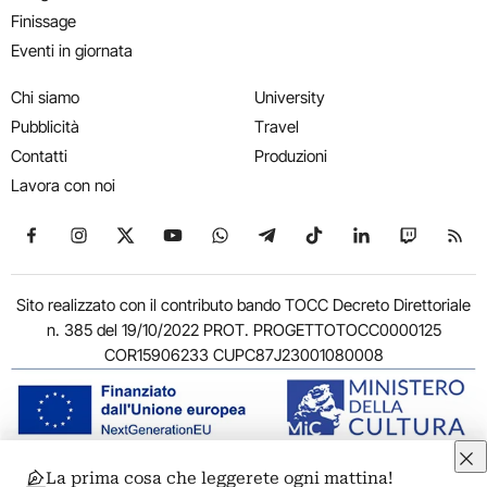
Finissage
Eventi in giornata
Chi siamo
University
Pubblicità
Travel
Contatti
Produzioni
Lavora con noi
Seguici su Facebook
Seguici su Instagram
Seguici su X
Seguici su YouTube
Seguici su WhatsApp
Seguici su Telegram
Seguici su TikTok
Seguici su Link
Seguici su
Segui
Sito realizzato con il contributo bando TOCC Decreto Direttoriale
n. 385 del 19/10/2022 PROT. PROGETTOTOCC0000125
COR15906233 CUPC87J23001080008
La prima cosa che leggerete ogni mattina!
© 2011-2026 ARTRIBUNE srl – Corso Vittorio Emanuele II, 287 –