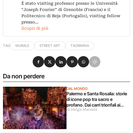
È stato visiting professor presso le Università
“Joseph Fourier” di Grenoble (Francia) e il
Politecnico di Beja (Portogallo), visiting fellow
presso…
Scopri di più
TAG
MURALE
STREET ART
TAORMINA
Condividi su Facebook
Condividi su X
Condividi su LinkedIn
Condividi su Pinterest
Condividi su WhatsApp
Condividi su Email
Da non perdere
DAL MONDO
Palermo e Santa Rosalia: storie
di icone pop tra sacro e
profano. Dai carri trionfali ai
di Helga Marsala
murales