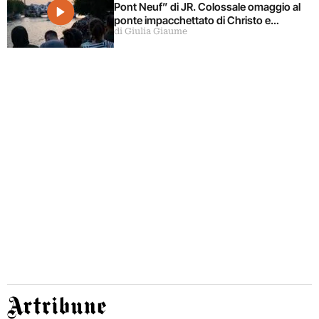
Pont Neuf” di JR. Colossale omaggio al
ponte impacchettato di Christo e
di Giulia Giaume
Jeanne-Claude
Artribune