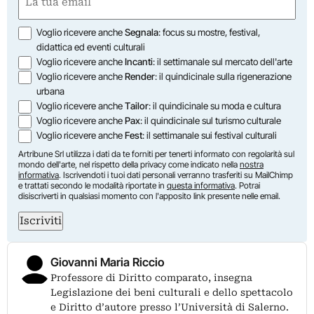
(Required)
Opzioni
Voglio ricevere anche
Segnala
: focus su mostre, festival,
didattica ed eventi culturali
Voglio ricevere anche
Incanti
: il settimanale sul mercato dell'arte
Voglio ricevere anche
Render
: il quindicinale sulla rigenerazione
urbana
Voglio ricevere anche
Tailor
: il quindicinale su moda e cultura
Voglio ricevere anche
Pax
: il quindicinale sul turismo culturale
Voglio ricevere anche
Fest
: il settimanale sui festival culturali
Artribune Srl utilizza i dati da te forniti per tenerti informato con regolarità sul
mondo dell'arte, nel rispetto della privacy come indicato nella
nostra
informativa
. Iscrivendoti i tuoi dati personali verranno trasferiti su MailChimp
e trattati secondo le modalità riportate in
questa informativa
. Potrai
disiscriverti in qualsiasi momento con l'apposito link presente nelle email.
Iscriviti
Giovanni Maria Riccio
Professore di Diritto comparato, insegna
Legislazione dei beni culturali e dello spettacolo
e Diritto d’autore presso l’Università di Salerno.