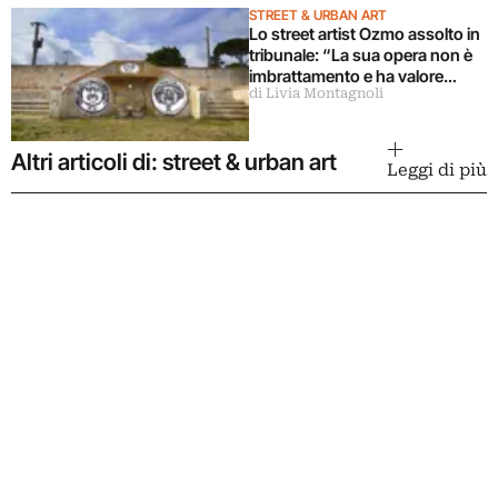
STREET & URBAN ART
Lo street artist Ozmo assolto in
tribunale: “La sua opera non è
imbrattamento e ha valore
di Livia Montagnoli
culturale” (ma nel frattempo è
stata cancellata)
Altri articoli di: street & urban art
Leggi di più