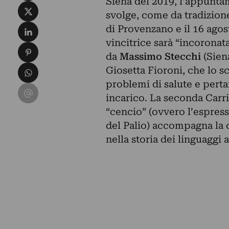
Siena del 2019, l’appuntam
Condividi su X
svolge, come da tradizione
Condividi su LinkedIn
di Provenzano e il 16 ago
vincitrice sarà “incoronat
Condividi su Pinterest
da
Massimo Stecchi
(Sien
Condividi su WhatsApp
Giosetta Fioroni, che lo 
problemi di salute e perta
Condividi su Email
incarico. La seconda Carri
“cencio” (ovvero l’espress
del Palio) accompagna la 
nella storia dei linguaggi a