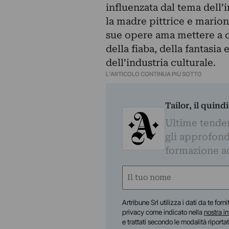
influenzata dal tema dell’i
la madre pittrice e marion
sue opere ama mettere a c
della fiaba, della fantasia
dell’industria culturale.
L'ARTICOLO CONTINUA PIÙ SOTTO
Tailor, il quin
Ultime tendenz
gli approfond
formazione a
Nome
(Required)
First
Artribune Srl utilizza i dati da te forn
privacy come indicato nella
nostra i
e trattati secondo le modalità riporta