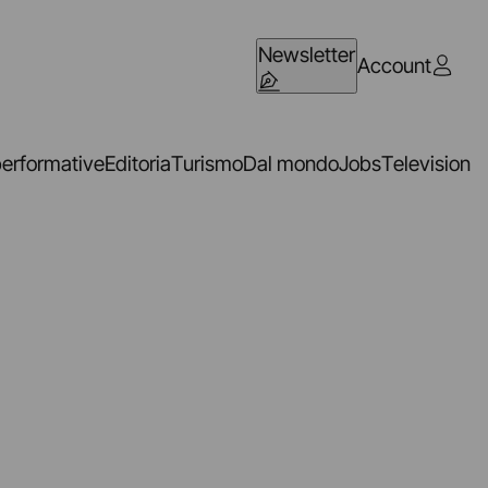
Newsletter
Account
performative
Editoria
Turismo
Dal mondo
Jobs
Television