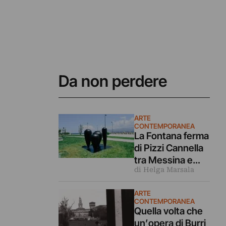
Da non perdere
ARTE
CONTEMPORANEA
La Fontana ferma
di Pizzi Cannella
tra Messina e
di Helga Marsala
Reggio Calabria:
arte pubblica
ARTE
come ponte sullo
CONTEMPORANEA
Stretto (ma è
Quella volta che
polemica)
un’opera di Burri