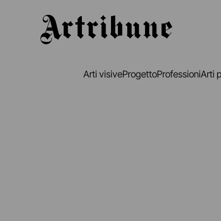
Artribune
Arti visive
Progetto
Professioni
Arti 