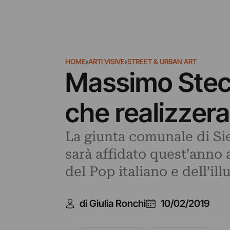
HOME
›
ARTI VISIVE
›
STREET & URBAN ART
Massimo Stecch
che realizzera
La giunta comunale di Sien
sarà affidato quest’anno a
del Pop italiano e dell’ill
di Giulia Ronchi
10/02/2019