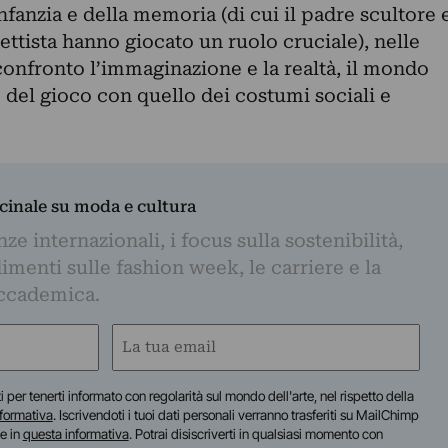
nfanzia e della memoria (di cui il padre scultore 
ettista hanno giocato un ruolo cruciale), nelle
onfronto l’immaginazione e la realtà, il mondo
 e del gioco con quello dei costumi sociali e
dicinale su moda e cultura
e internazionali, i focus sulla sostenibilità,
imenti sulle fashion week, le carriere e la
ccademica.
Email
(Required)
iti per tenerti informato con regolarità sul mondo dell'arte, nel rispetto della
nformativa
. Iscrivendoti i tuoi dati personali verranno trasferiti su MailChimp
te in
questa informativa
. Potrai disiscriverti in qualsiasi momento con