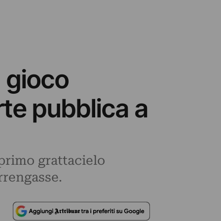
 gioco
rte pubblica a
 primo grattacielo
rrengasse.