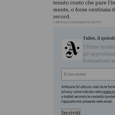
tenuto conto che pure l’in
mente, o forse centinaia d
record.
L'ARTICOLO CONTINUA PIÙ SOTTO
Tailor, il quin
Ultime tendenz
gli approfond
formazione a
Nome
(Required)
First
Artribune Srl utilizza i dati da te forn
privacy come indicato nella
nostra i
e trattati secondo le modalità riporta
l'apposito link presente nelle email.
Iscriviti