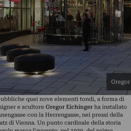
Gregor 
bbliche quei nove elementi tondi, a forma di
esigner e scultore
Gregor Eichinger
ha installato
hnengasse con la Herrengasse, nei pressi della
tz di Vienna. Un punto cardinale della storia
ngolo marca l’avvento, nel 1930, del primo