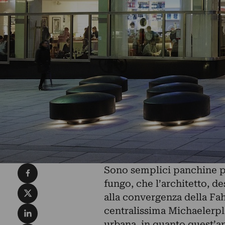
Condividi su Facebook
Sono semplici panchine pu
fungo, che l’architetto, d
Condividi su X
alla convergenza della Fa
Condividi su LinkedIn
centralissima Michaelerpla
urbana, in quanto quest’a