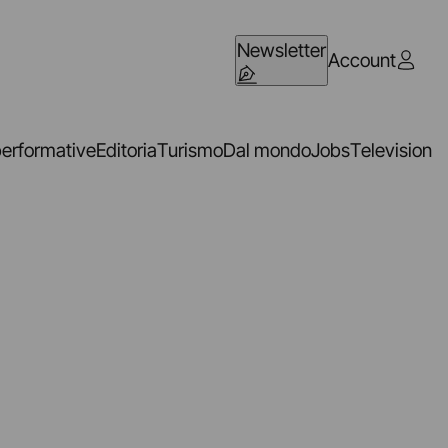
Newsletter
Account
performative
Editoria
Turismo
Dal mondo
Jobs
Television