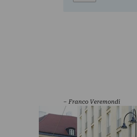
–
Franco Veremondi