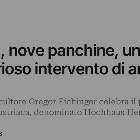
o, nove panchine, un
ioso intervento di a
scultore Gregor Eichinger celebra il
austriaca, denominato Hochhaus He
6