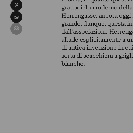
Condividi su Pinterest
grattacielo moderno della
Condividi su WhatsApp
Herrengasse, ancora oggi i
grande, dunque, questa in
Condividi su Email
dall’associazione Herrenga
allude esplicitamente a u
di antica invenzione in cu
sorta di scacchiera a gri
bianche.