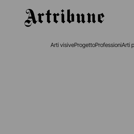
Artribune
Arti visive
Progetto
Professioni
Arti 