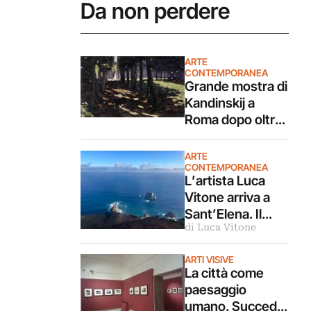
Da non perdere
ARTE
CONTEMPORANEA
Grande mostra di
Kandinskij a
Roma dopo oltre
25 anni. A
Palazzo
ARTE
Bonaparte oltre
CONTEMPORANEA
L’artista Luca
70 opere dal
Vitone arriva a
Pompidou
Sant’Elena. Il
di Luca Vitone
diario di bordo
del suo viaggio a
ARTI VISIVE
vela
La città come
paesaggio
umano. Succede