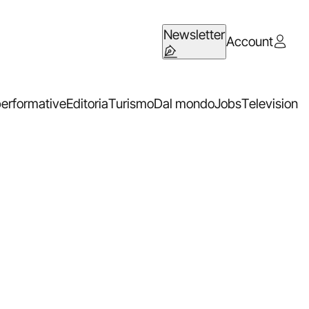
Newsletter
Account
performative
Editoria
Turismo
Dal mondo
Jobs
Television