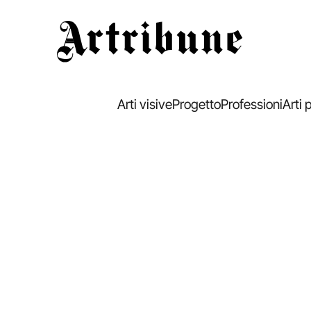
Artribune
Arti visive
Progetto
Professioni
Arti 