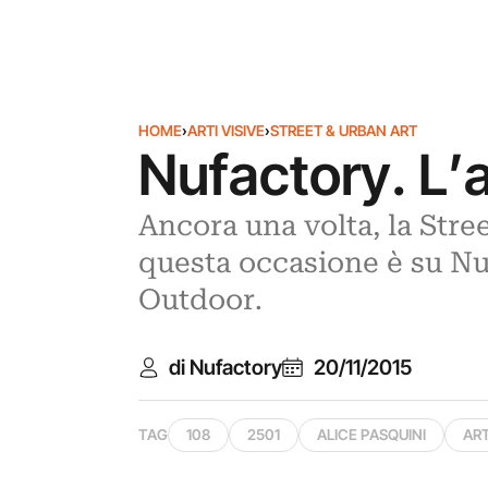
HOME
›
ARTI VISIVE
›
STREET & URBAN ART
Nufactory. L’
Ancora una volta, la Stree
questa occasione è su Nuf
Outdoor.
di Nufactory
20/11/2015
TAG
108
2501
ALICE PASQUINI
ART