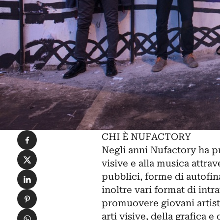
Condividi su Facebook
CHI È NUFACTORY
Negli anni Nufactory ha pr
Condividi su X
visive e alla musica attrave
Condividi su LinkedIn
pubblici, forme di autofi
inoltre vari format di intr
Condividi su Pinterest
promuovere giovani artisti 
Condividi su WhatsApp
arti visive, della grafica e