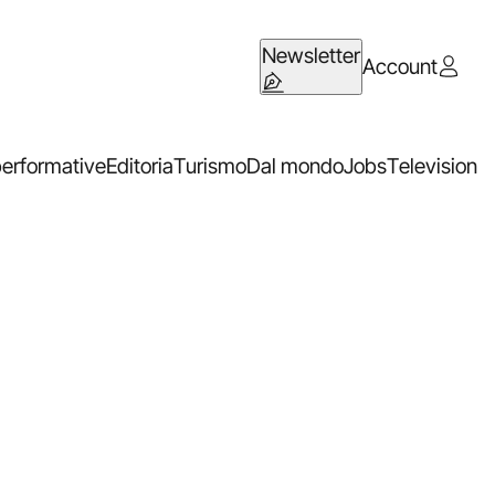
Newsletter
Account
performative
Editoria
Turismo
Dal mondo
Jobs
Television