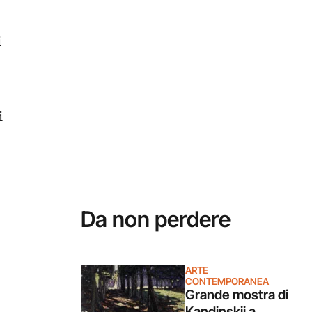
i
i
Da non perdere
ARTE
CONTEMPORANEA
Grande mostra di
Kandinskij a