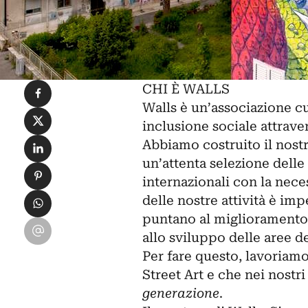
Condividi su Facebook
CHI È WALLS
Walls è un’associazione 
Condividi su X
inclusione sociale attraver
Condividi su LinkedIn
Abbiamo costruito il nost
un’attenta selezione delle 
Condividi su Pinterest
internazionali con la nece
Condividi su WhatsApp
delle nostre attività è im
puntano al miglioramento 
Condividi su Email
allo sviluppo delle aree d
Per fare questo, lavoriam
Street Art e che nei nostr
generazione
.