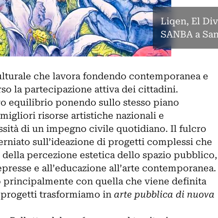
Liqen, El Di
SANBA a San 
culturale che lavora fondendo contemporanea e
so la partecipazione attiva dei cittadini.
ro equilibrio ponendo sullo stesso piano
migliori risorse artistiche nazionali e
ssità di un impegno civile quotidiano. Il fulcro
perniato sull’ideazione di progetti complessi che
della percezione estetica dello spazio pubblico,
epresse e all’educazione all’arte contemporanea.
o principalmente con quella che viene definita
i progetti trasformiamo in
arte pubblica di nuova