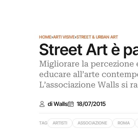
HOME
›
ARTI VISIVE
›
STREET & URBAN ART
Street Art è p
Migliorare la percezione 
educare all’arte contemp
L’associazione Walls si r
di Walls
18/07/2015
TAG
ARTISTI
ASSOCIAZIONE
ROMA