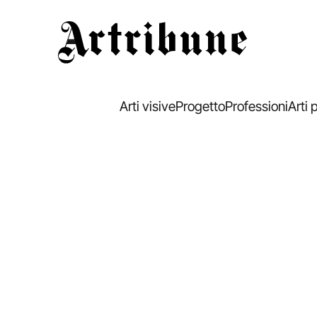
Artribune
Arti visive
Progetto
Professioni
Arti 