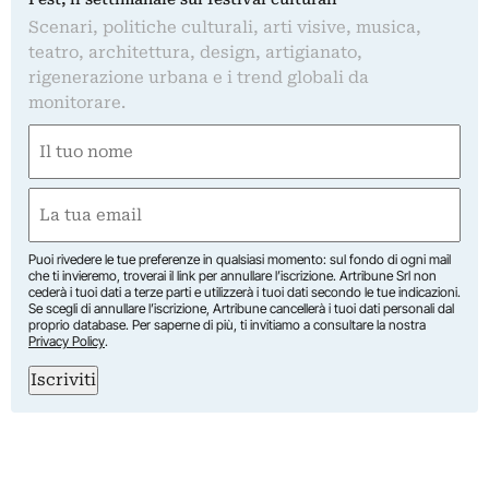
Scenari, politiche culturali, arti visive, musica,
teatro, architettura, design, artigianato,
rigenerazione urbana e i trend globali da
monitorare.
Nome
(Required)
First
Email
(Required)
Puoi rivedere le tue preferenze in qualsiasi momento: sul fondo di ogni mail
che ti invieremo, troverai il link per annullare l’iscrizione. Artribune Srl non
cederà i tuoi dati a terze parti e utilizzerà i tuoi dati secondo le tue indicazioni.
Se scegli di annullare l’iscrizione, Artribune cancellerà i tuoi dati personali dal
proprio database. Per saperne di più, ti invitiamo a consultare la nostra
Privacy Policy
.
Iscriviti