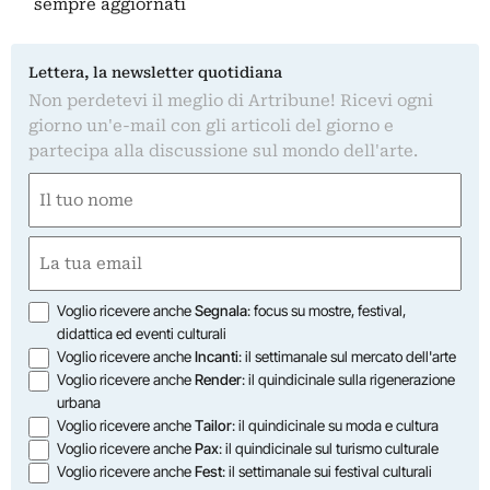
sempre aggiornati
Lettera, la newsletter quotidiana
Non perdetevi il meglio di Artribune! Ricevi ogni
giorno un'e-mail con gli articoli del giorno e
partecipa alla discussione sul mondo dell'arte.
Nome
(Required)
First
Email
(Required)
Opzioni
Voglio ricevere anche
Segnala
: focus su mostre, festival,
didattica ed eventi culturali
Voglio ricevere anche
Incanti
: il settimanale sul mercato dell'arte
Voglio ricevere anche
Render
: il quindicinale sulla rigenerazione
urbana
Voglio ricevere anche
Tailor
: il quindicinale su moda e cultura
Voglio ricevere anche
Pax
: il quindicinale sul turismo culturale
Voglio ricevere anche
Fest
: il settimanale sui festival culturali