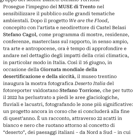
Prosegue l’impegno del
MUSE di Trento
nel
sensibilizzare il pubblico sulle grandi tematiche
ambientali. Dopo il progetto
We are the Flood
,
concepito con l’artista e neodirettore di Castel Belasi
Stefano Cagol
, come programma di mostre, residenze,
conferenze, masterclass sul rapporto, in senso ampio,
tra arte e antropocene, ora è tempo di approfondire e
andare nel dettaglio degli impatti della crisi climatica,
in particolar modo in Italia. Così il 16 giugno, in
occasione della
Giornata mondiale della
desertificazione e della siccità
, il museo trentino
inaugura la mostra fotografica
Deserto Italia
del
fotoreporter valdostano
Stefano Torrione
, che per tutto
il 2022 ha perlustrato a piedi le aree glaciologiche,
fluviali e lacustri, fotografando le zone più significative:
un progetto ancora in corso che si concluderà alla fine
di quest’anno. È un racconto, attraverso 22 scatti in
bianco e nero che ruotano attorno al concetto di
“deserto”, dei paesaggi italiani – da Nord a Sud – in cui