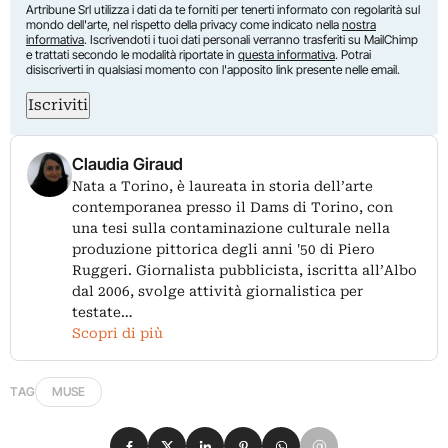
Artribune Srl utilizza i dati da te forniti per tenerti informato con regolarità sul
mondo dell'arte, nel rispetto della privacy come indicato nella
nostra
informativa
. Iscrivendoti i tuoi dati personali verranno trasferiti su MailChimp
e trattati secondo le modalità riportate in
questa informativa
. Potrai
disiscriverti in qualsiasi momento con l'apposito link presente nelle email.
Iscriviti
Claudia Giraud
Nata a Torino, è laureata in storia dell’arte
contemporanea presso il Dams di Torino, con
una tesi sulla contaminazione culturale nella
produzione pittorica degli anni '50 di Piero
Ruggeri. Giornalista pubblicista, iscritta all’Albo
dal 2006, svolge attività giornalistica per
testate…
Scopri di più
TAG
MUSE
Condividi su Facebook
Condividi su X
Condividi su LinkedIn
Condividi su Pinterest
Condividi su WhatsApp
Condividi su Email