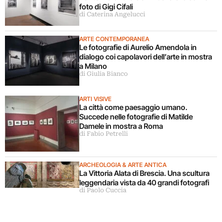
foto di Gigi Cifali
di Caterina Angelucci
ARTE CONTEMPORANEA
Le fotografie di Aurelio Amendola in
dialogo coi capolavori dell’arte in mostra
a Milano
di Giulia Bianco
ARTI VISIVE
La città come paesaggio umano.
Succede nelle fotografie di Matilde
Damele in mostra a Roma
di Fabio Petrelli
ARCHEOLOGIA & ARTE ANTICA
La Vittoria Alata di Brescia. Una scultura
leggendaria vista da 40 grandi fotografi
di Paolo Cuccia