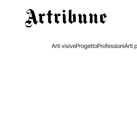
Artribune
Arti visive
Progetto
Professioni
Arti 