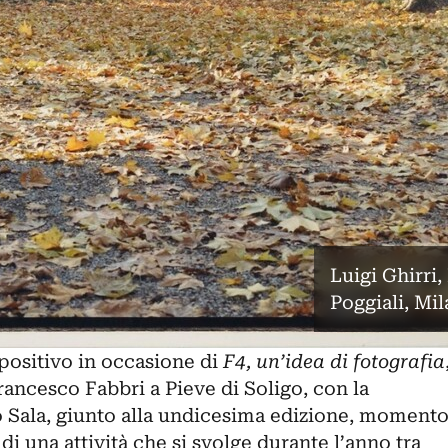
Luigi Ghirri,
Poggiali, Mi
ositivo in occasione di
F4, un’idea di fotografia
Francesco Fabbri a Pieve di Soligo, con la
lo Sala, giunto alla undicesima edizione, moment
 di una attività che si svolge durante l’anno tra