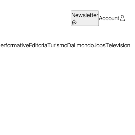
Newsletter
Account
performative
Editoria
Turismo
Dal mondo
Jobs
Television