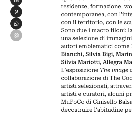
residenze, formazione, wo
Condividi su Pinterest
contemporanea, con l’inte
Condividi su WhatsApp
con il territorio, con le scu
Sono due i macro filoni: 
Condividi su Email
una selezione di immagini 
autori emblematici come
Bianchi
,
Silvia Bigi
,
Marin
Silvia Mariotti
,
Allegra Ma
L’esposizione
The image a
collaborazione di The Cool
artisti selezionati, attrav
artisti e curatori, alcun
MuFoCo di Cinisello Balsam
decostruire l’abitudine pe