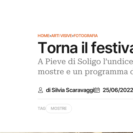
HOME
›
ARTI VISIVE
›
FOTOGRAFIA
Torna il festiv
A Pieve di Soligo l’undice
mostre e un programma ded
di Silvia Scaravaggi
25/06/202
TAG
MOSTRE