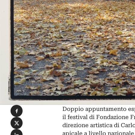
Condividi su Facebook
Doppio appuntamento esp
il festival di Fondazione 
Condividi su X
direzione artistica di Car
Condividi su LinkedIn
apicale a livello nazionale