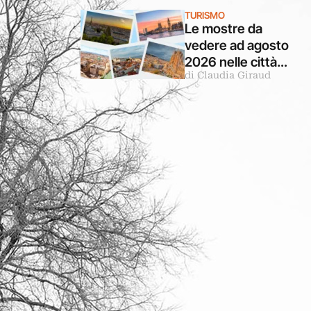
Turandot in
TURISMO
questa mostra a
Le mostre da
Venezia
vedere ad agosto
2026 nelle città
di Claudia Giraud
d’arte europee