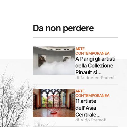
Da non perdere
ARTE
CONTEMPORANEA
A Parigi gli artisti
della Collezione
Pinault si
di Ludovico Pratesi
confrontano con
luce e ombra in
ARTE
una grande
CONTEMPORANEA
mostra
11 artiste
dell’Asia
Centrale
di Aldo Premoli
rileggono la