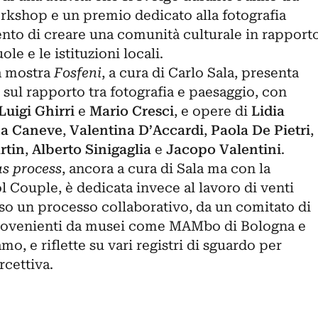
rkshop e un premio dedicato alla fotografia
nto di creare una comunità culturale in rapport
ole e le istituzioni locali.
la mostra
Fosfeni
, a cura di Carlo Sala, presenta
sul rapporto tra fotografia e paesaggio, con
Luigi Ghirri
e
Mario Cresci
, e opere di
Lidia
a Caneve
,
Valentina D’Accardi
,
Paola De Pietri
,
rtin
,
Alberto Sinigaglia
e
Jacopo Valentini
.
s process
, ancora a cura di Sala ma con la
 Couple, è dedicata invece al lavoro di venti
erso un processo collaborativo, da un comitato di
i provenienti da musei come MAMbo di Bologna e
o, e riflette su vari registri di sguardo per
rcettiva.