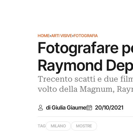
HOME
›
ARTI VISIVE
›
FOTOGRAFIA
Fotografare pe
Raymond Depar
Trecento scatti e due fi
volto della Magnum, Ra
di Giulia Giaume
20/10/2021
TAG
MILANO
MOSTRE