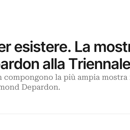
r esistere. La mostr
don alla Triennale
lm compongono la più ampia mostra 
ymond Depardon.