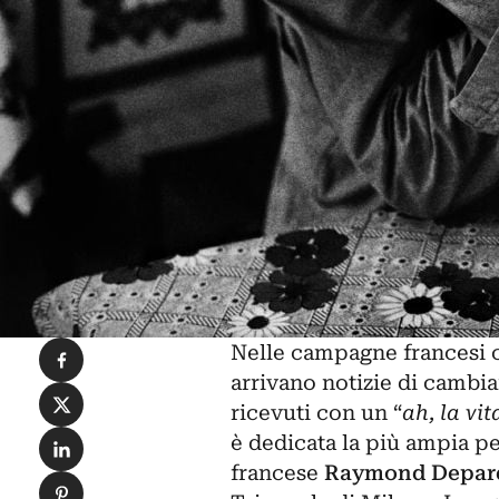
Condividi su Facebook
Nelle campagne francesi c
arrivano notizie di camb
Condividi su X
ricevuti con un “
ah, la vi
Condividi su LinkedIn
è dedicata la più ampia pe
francese
Raymond Depar
Condividi su Pinterest