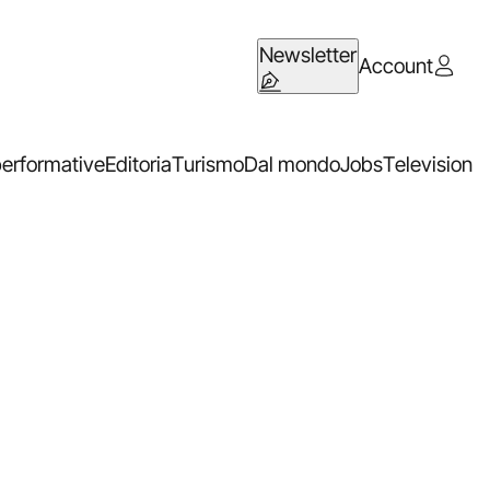
Newsletter
Account
performative
Editoria
Turismo
Dal mondo
Jobs
Television