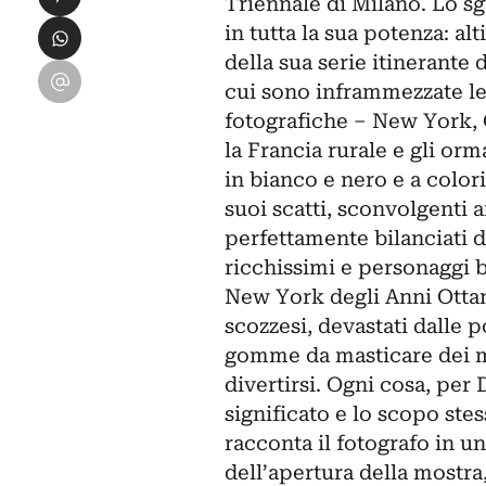
Triennale di Milano. Lo s
Condividi su WhatsApp
in tutta la sua potenza: al
della sua serie itinerante 
Condividi su Email
cui sono inframmezzate le 
fotografiche – New York, G
la Francia rurale e gli orm
in bianco e nero e a colori
suoi scatti, sconvolgenti 
perfettamente bilanciati d
ricchissimi e personaggi be
New York degli Anni Ottant
scozzesi, devastati dalle p
gomme da masticare dei mo
divertirsi. Ogni cosa, per
significato e lo scopo stes
racconta il fotografo in u
dell’apertura della mostra,