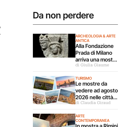
Da non perdere
o
:
ARCHEOLOGIA & ARTE
ANTICA
Alla Fondazione
Prada di Milano
arriva una mostra
di Giulia Giaume
archeologica
sulle relazioni tra
TURISMO
Mediterraneo e
Le mostre da
Asia
vedere ad agosto
2026 nelle città
di Claudia Giraud
d’arte europee
ARTE
CONTEMPORANEA
In mostra a Rimini