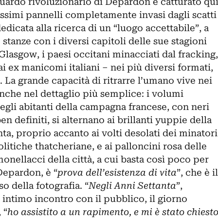
guardo rivoluzionario di Depardon è catturato qu
tissimi pannelli completamente invasi dagli scatti
dedicata alla ricerca di un “luogo accettabile”, a
stanze con i diversi capitoli delle sue stagioni
lasgow, i paesi occitani minacciati dal fracking,
ai ex manicomi italiani – nei più diversi formati,
. La grande capacità di ritrarre l’umano vive nei
anche nel dettaglio più semplice: i volumi
egli abitanti della campagna francese, con neri
n definiti, si alternano ai brillanti yuppie della
a, proprio accanto ai volti desolati dei minatori
olitiche thatcheriane, e ai palloncini rosa delle
nellacci della città, a cui basta così poco per
 Depardon, è “
prova dell’esistenza di vita
”, che è il
so della fotografia. “
Negli Anni Settanta
”,
n intimo incontro con il pubblico, il giorno
 “
ho assistito a un rapimento, e mi è stato chiest