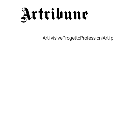
Artribune
Arti visive
Progetto
Professioni
Arti 