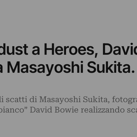
dust a Heroes, Dav
a Masayoshi Sukita.
gli scatti di Masayoshi Sukita, foto
bianco” David Bowie realizzando sca