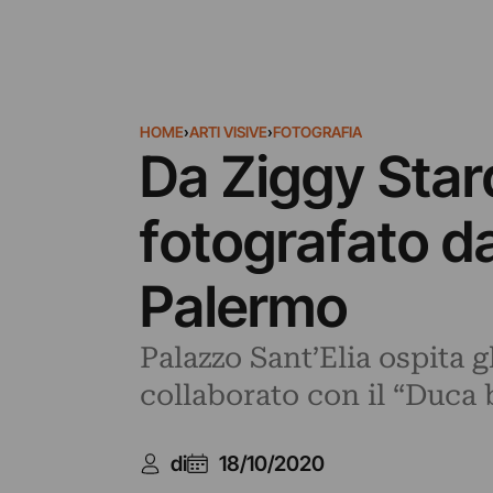
HOME
›
ARTI VISIVE
›
FOTOGRAFIA
Da Ziggy Star
fotografato d
Palermo
Palazzo Sant’Elia ospita 
collaborato con il “Duca 
di
18/10/2020