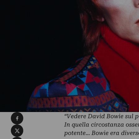
Condividi su Facebook
“Vedere David Bowie sul pa
In quella circostanza osse
Condividi su X
potente… Bowie era diverso