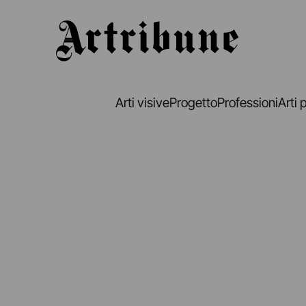
Artribune
Arti visive
Progetto
Professioni
Arti 