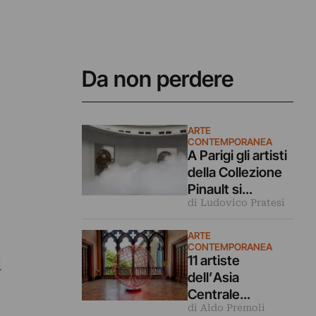
Da non perdere
ARTE
CONTEMPORANEA
A Parigi gli artisti
della Collezione
Pinault si
di Ludovico Pratesi
confrontano con
luce e ombra in
ARTE
una grande
CONTEMPORANEA
mostra
11 artiste
i
dell’Asia
Centrale
di Aldo Premoli
rileggono la