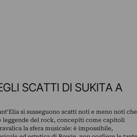
GLI SCATTI DI SUKITA A
ant’Elia si susseguono scatti noti e meno noti che
 leggende del rock, concepiti come capitoli
ravalica la sfera musicale: è impossibile,
sicale ed estetica di Bowie, non cogliere le tant