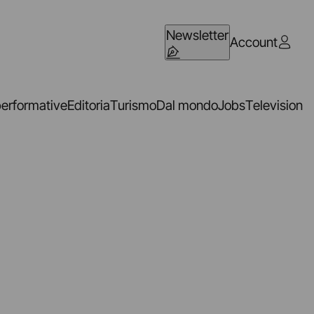
Newsletter
Account
performative
Editoria
Turismo
Dal mondo
Jobs
Television