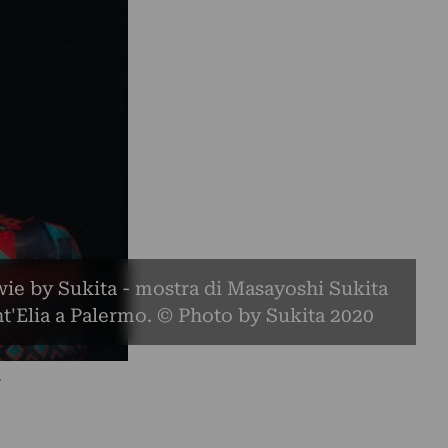
ie by Sukita - mostra di Masayoshi Sukita
nt'Elia a Palermo. © Photo by Sukita 2020
.