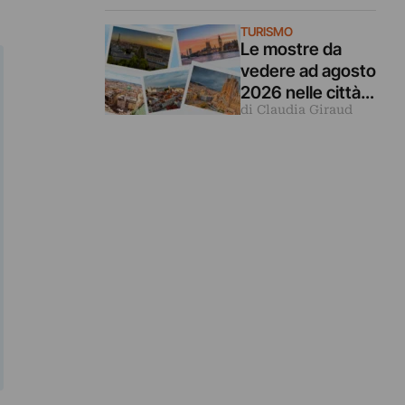
Turandot in
TURISMO
questa mostra a
Le mostre da
Venezia
vedere ad agosto
2026 nelle città
di Claudia Giraud
d’arte europee