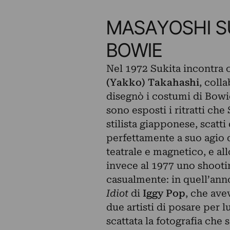
MASAYOSHI SU
BOWIE
Nel 1972 Sukita incontra c
(Yakko) Takahashi
, coll
disegnò i costumi di Bowie
sono esposti i ritratti che
stilista giapponese, scatt
perfettamente a suo agio d
teatrale e magnetico, e al
invece al 1977 uno shootin
casualmente: in quell’an
Idiot
di
Iggy Pop
, che ave
due artisti di posare per l
scattata la fotografia che 