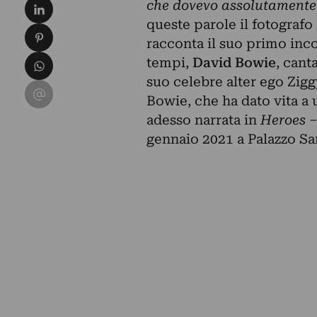
Condividi su LinkedIn
che dovevo assolutamente 
queste parole il fotografo
Condividi su Pinterest
racconta il suo primo incon
Condividi su WhatsApp
tempi,
David Bowie
, cant
suo celebre alter ego Zigg
Condividi su Email
Bowie, che ha dato vita a 
adesso narrata in
Heroes –
gennaio 2021 a Palazzo San