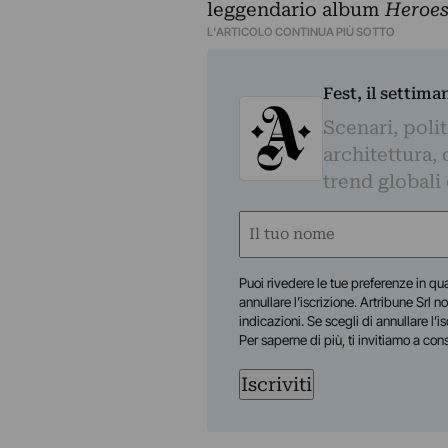
leggendario album
Heroe
L'ARTICOLO CONTINUA PIÙ SOTTO
Fest, il settima
Scenari, polit
architettura, 
trend globali
Nome
(Required)
First
Puoi rivedere le tue preferenze in qua
annullare l’iscrizione. Artribune Srl no
indicazioni. Se scegli di annullare l’i
Per saperne di più, ti invitiamo a con
Iscriviti