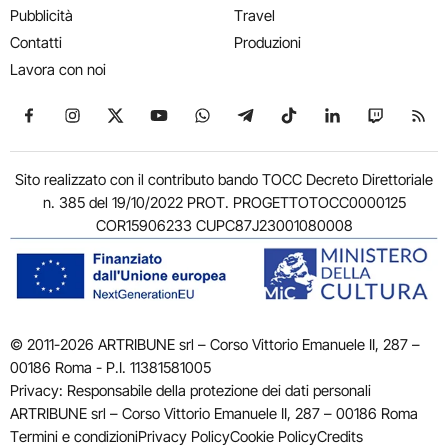
Pubblicità
Travel
Contatti
Produzioni
Lavora con noi
Seguici su Facebook
Seguici su Instagram
Seguici su X
Seguici su YouTube
Seguici su WhatsApp
Seguici su Telegram
Seguici su TikTok
Seguici su Link
Seguici su
Segui
Sito realizzato con il contributo bando TOCC Decreto Direttoriale
n. 385 del 19/10/2022 PROT. PROGETTOTOCC0000125
COR15906233 CUPC87J23001080008
© 2011-2026 ARTRIBUNE srl – Corso Vittorio Emanuele II, 287 –
00186 Roma - P.I. 11381581005
Privacy: Responsabile della protezione dei dati personali
ARTRIBUNE srl – Corso Vittorio Emanuele II, 287 – 00186 Roma
Termini e condizioni
Privacy Policy
Cookie Policy
Credits