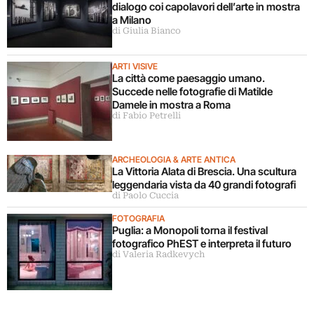
dialogo coi capolavori dell’arte in mostra
a Milano
di Giulia Bianco
ARTI VISIVE
La città come paesaggio umano.
Succede nelle fotografie di Matilde
Damele in mostra a Roma
di Fabio Petrelli
ARCHEOLOGIA & ARTE ANTICA
La Vittoria Alata di Brescia. Una scultura
leggendaria vista da 40 grandi fotografi
di Paolo Cuccia
FOTOGRAFIA
Puglia: a Monopoli torna il festival
fotografico PhEST e interpreta il futuro
di Valeria Radkevych