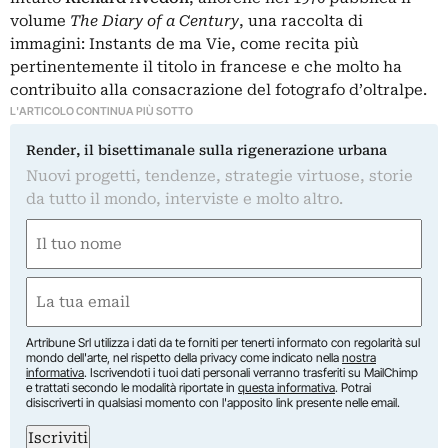
volume
The Diary of a Century
, una raccolta di
immagini: Instants de ma Vie, come recita più
pertinentemente il titolo in francese e che molto ha
contribuito alla consacrazione del fotografo d’oltralpe.
L'ARTICOLO CONTINUA PIÙ SOTTO
Render, il bisettimanale sulla rigenerazione urbana
Nuovi progetti, tendenze, strategie virtuose, storie
da tutto il mondo, interviste e molto altro.
Nome
(Obbligatorio)
Nome
Email
(Obbligatorio)
Artribune Srl utilizza i dati da te forniti per tenerti informato con regolarità sul
mondo dell'arte, nel rispetto della privacy come indicato nella
nostra
informativa
. Iscrivendoti i tuoi dati personali verranno trasferiti su MailChimp
e trattati secondo le modalità riportate in
questa informativa
. Potrai
disiscriverti in qualsiasi momento con l'apposito link presente nelle email.
Iscriviti