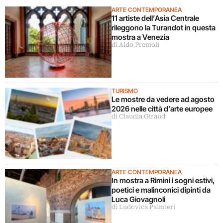
ARTE CONTEMPORANEA
11 artiste dell’Asia Centrale
rileggono la Turandot in questa
mostra a Venezia
di Aldo Premoli
TURISMO
Le mostre da vedere ad agosto
2026 nelle città d’arte europee
di Claudia Giraud
ARTE CONTEMPORANEA
In mostra a Rimini i sogni estivi,
poetici e malinconici dipinti da
Luca Giovagnoli
di Ludovica Palmieri