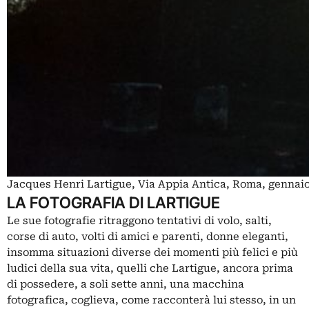
Jacques Henri Lartigue, Via Appia Antica, Roma, gennaio
LA FOTOGRAFIA DI LARTIGUE
Le sue fotografie ritraggono tentativi di volo, salti,
corse di auto, volti di amici e parenti, donne eleganti,
insomma situazioni diverse dei momenti più felici e più
ludici della sua vita, quelli che Lartigue, ancora prima
di possedere, a soli sette anni, una macchina
fotografica, coglieva, come racconterà lui stesso, in un