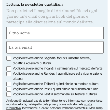
Lettera, la newsletter quotidiana
Non perdetevi il meglio di Artribune! Ricevi ogni
giorno un'e-mail con gli articoli del giorno e
partecipa alla discussione sul mondo dell'arte.
Nome
(Obbligatorio)
Nome
Email
(Obbligatorio)
Opzioni
Voglio ricevere anche
Segnala
: focus su mostre, festival,
didattica ed eventi culturali
Voglio ricevere anche
Incanti
: il settimanale sul mercato dell'arte
Voglio ricevere anche
Render
: il quindicinale sulla rigenerazione
urbana
Voglio ricevere anche
Tailor
: il quindicinale su moda e cultura
Voglio ricevere anche
Pax
: il quindicinale sul turismo culturale
Voglio ricevere anche
Fest
: il settimanale sui festival culturali
Artribune Srl utilizza i dati da te forniti per tenerti informato con regolarità sul
mondo dell'arte, nel rispetto della privacy come indicato nella
nostra
informativa
. Iscrivendoti i tuoi dati personali verranno trasferiti su MailChimp