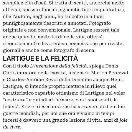
semplice clin d’oeil. Si tratta di scatti, ancorché molto
efficaci, spesso sfuocati, sghembi, fuori inquadratura,
che l’autore, negli anni, ha raccolto in album
puntigliosamente descritti e annotati. Fotografo
originale e non convenzionale, Lartigue resterà tale
anche quando, molto tardi nella vita, otterrà
riconoscimenti e lavorerà su commissione per riviste,
giornali e anche come fotografo di scena.
LARTIGUE E LA FELICITÀ
Con il titolo
L’invenzione della felicità
, spiega Denis
Curti, curatore della mostra, insieme a Marion Perceval
e Charles-Antoine Revol della Donation Jacque Henri
Lartigue, si intende proprio mettere in rilievo quel
caratteristico caparbio ottimismo di Lartigue nel voler
“costruire” e quindi af-fermare, con i suoi scatti, la
felicità. E se ci riesce uno che ha attraversato ben due
guerre mondiali, per noi che ora viviamo in tempi
incerti è davvero una grande lezione di vita, anzi di
joie
de vivre
.