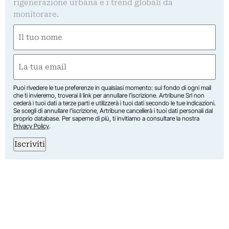
rigenerazione urbana e i trend globali da
monitorare.
Nome
(Required)
First
Email
(Required)
Puoi rivedere le tue preferenze in qualsiasi momento: sul fondo di ogni mail
che ti invieremo, troverai il link per annullare l’iscrizione. Artribune Srl non
cederà i tuoi dati a terze parti e utilizzerà i tuoi dati secondo le tue indicazioni.
Se scegli di annullare l’iscrizione, Artribune cancellerà i tuoi dati personali dal
proprio database. Per saperne di più, ti invitiamo a consultare la nostra
Privacy Policy
.
Iscriviti