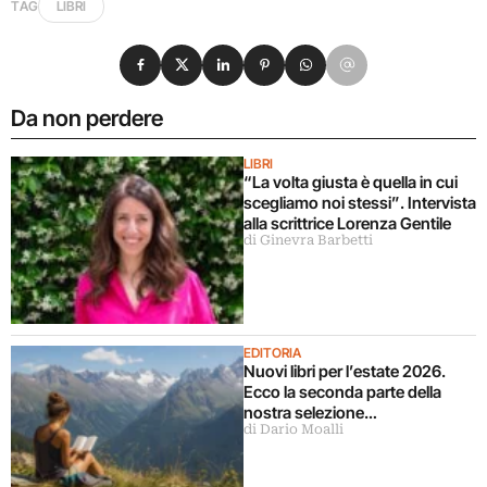
TAG
LIBRI
Condividi su Facebook
Condividi su X
Condividi su LinkedIn
Condividi su Pinterest
Condividi su WhatsApp
Condividi su Email
Da non perdere
LIBRI
“La volta giusta è quella in cui
scegliamo noi stessi”. Intervista
alla scrittrice Lorenza Gentile
di Ginevra Barbetti
EDITORIA
Nuovi libri per l’estate 2026.
Ecco la seconda parte della
nostra selezione…
di Dario Moalli