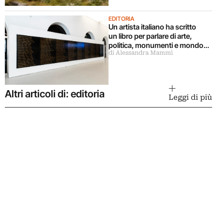
EDITORIA
Un artista italiano ha scritto
un libro per parlare di arte,
politica, monumenti e mondo
di Alessandra Mammì
militare
Altri articoli di: editoria
Leggi di più