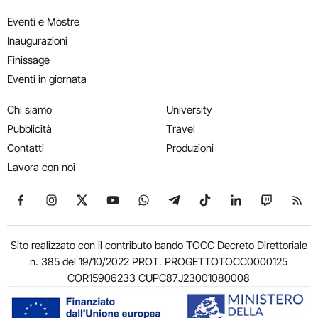
Eventi e Mostre
Inaugurazioni
Finissage
Eventi in giornata
Chi siamo
University
Pubblicità
Travel
Contatti
Produzioni
Lavora con noi
Seguici su Facebook
Seguici su Instagram
Seguici su X
Seguici su YouTube
Seguici su WhatsApp
Seguici su Telegram
Seguici su TikTok
Seguici su Link
Seguici su
Segui
Sito realizzato con il contributo bando TOCC Decreto Direttoriale
n. 385 del 19/10/2022 PROT. PROGETTOTOCC0000125
COR15906233 CUPC87J23001080008