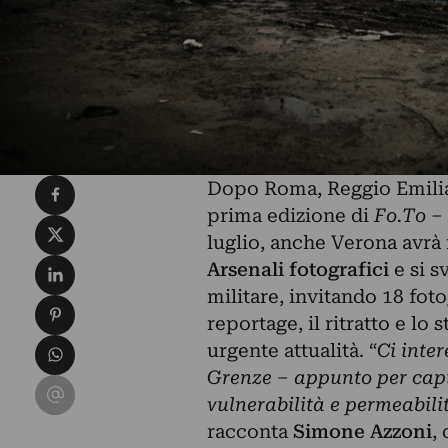
Condividi su Facebook
Dopo Roma, Reggio Emilia,
prima edizione di
Fo.To –
Condividi su X
luglio, anche Verona avrà i
Condividi su LinkedIn
Arsenali fotografici
e si s
militare, invitando 18 fot
Condividi su Pinterest
reportage, il ritratto e lo 
Condividi su WhatsApp
urgente attualità. “
Ci inter
Grenze – appunto per capi
Condividi su Email
vulnerabilità e permeabilit
racconta
Simone Azzoni
,