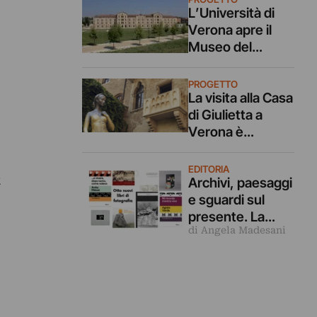
L’Università di
Verona apre il
Museo del
Contemporaneo.
Nuovo sito e
PROGETTO
dialogo con la
La visita alla Casa
rete culturale
di Giulietta a
italiana
Verona è
un’esperienza da
,
ripensare:
EDITORIA
a
lanciato un
Archivi, paesaggi
concorso di idee
e sguardi sul
presente. La
di Angela Madesani
fotografia come
racconto in
questi 8 nuovi
libri