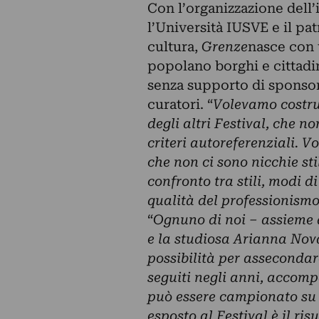
Con l’organizzazione dell’
l’Università IUSVE e il pa
cultura,
Grenze
nasce con u
popolano borghi e cittadin
senza supporto di sponsor
curatori. “
Volevamo costru
degli altri Festival, che n
criteri autoreferenziali. V
che non ci sono nicchie sti
confronto tra stili, modi 
qualità del professionism
“
Ognuno di noi – assieme 
e la studiosa Arianna No
possibilità per assecondar
seguiti negli anni, accompa
può essere campionato su 
esposto al Festival è il ri