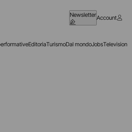
Newsletter
Account
performative
Editoria
Turismo
Dal mondo
Jobs
Television