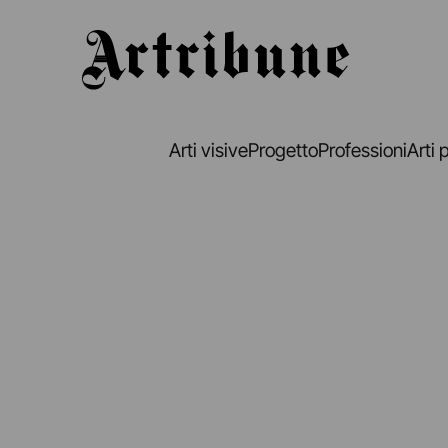
Artribune
Arti visive
Progetto
Professioni
Arti 