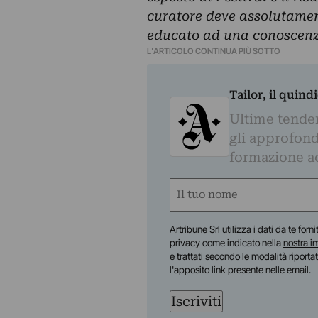
curatore deve assolutament
educato ad una conoscenza
L'ARTICOLO CONTINUA PIÙ SOTTO
Tailor, il quin
Ultime tendenz
gli approfond
formazione a
Nome
(Required)
First
Artribune Srl utilizza i dati da te forn
privacy come indicato nella
nostra i
e trattati secondo le modalità riporta
l'apposito link presente nelle email.
Iscriviti