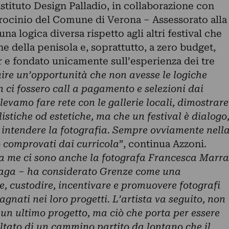
istituto Design Palladio, in collaborazione con
trocinio del Comune di Verona – Assessorato alla
na logica diversa rispetto agli altri festival che
e della penisola e, soprattutto, a zero budget,
 e fondato unicamente sull’esperienza dei tre
ire un’opportunità che non avesse le logiche
on ci fossero call a pagamento e selezioni dai
olevamo fare rete con le gallerie locali, dimostrare
listiche od estetiche, ma che un festival è dialogo
di intendere la fotografia. Sempre ovviamente nell
o comprovati dai curricola
”, continua Azzoni.
a me ci sono anche la fotografa Francesca Marra
vaga – ha considerato Grenze come una
e, custodire, incentivare e promuovere fotografi
gnati nei loro progetti. L’artista va seguito, non
un ultimo progetto, ma ciò che porta per essere
sultato di un cammino partito da lontano che il