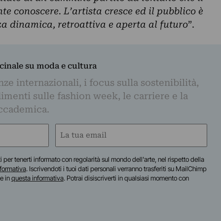
e conoscere. L’artista cresce ed il pubblico è
 dinamica, retroattiva e aperta al futuro
”.
dicinale su moda e cultura
e internazionali, i focus sulla sostenibilità,
imenti sulle fashion week, le carriere e la
ccademica.
Email
(Required)
iti per tenerti informato con regolarità sul mondo dell'arte, nel rispetto della
nformativa
. Iscrivendoti i tuoi dati personali verranno trasferiti su MailChimp
te in
questa informativa
. Potrai disiscriverti in qualsiasi momento con