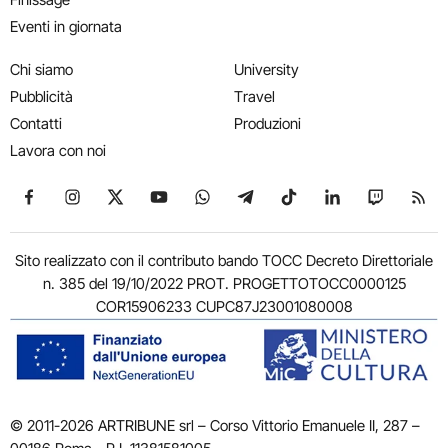
Eventi in giornata
Chi siamo
University
Pubblicità
Travel
Contatti
Produzioni
Lavora con noi
Seguici su Facebook
Seguici su Instagram
Seguici su X
Seguici su YouTube
Seguici su WhatsApp
Seguici su Telegram
Seguici su TikTok
Seguici su Link
Seguici su
Segui
Sito realizzato con il contributo bando TOCC Decreto Direttoriale
n. 385 del 19/10/2022 PROT. PROGETTOTOCC0000125
COR15906233 CUPC87J23001080008
© 2011-2026 ARTRIBUNE srl – Corso Vittorio Emanuele II, 287 –