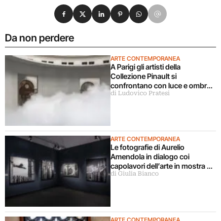
Condividi su Facebook
Condividi su X
Condividi su LinkedIn
Condividi su Pinterest
Condividi su WhatsApp
Condividi su Email
Da non perdere
ARTE CONTEMPORANEA
A Parigi gli artisti della
Collezione Pinault si
confrontano con luce e ombra
di Ludovico Pratesi
in una grande mostra
ARTE CONTEMPORANEA
Le fotografie di Aurelio
Amendola in dialogo coi
capolavori dell’arte in mostra a
di Giulia Bianco
Milano
ARTE CONTEMPORANEA