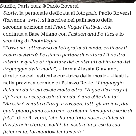
Studio, Paris 2002 © Paolo Roversi
Storie
, la personale dedicata al fotografo
Paolo Roversi
(Ravenna, 1947), si inscrive nel palinsesto della
seconda edizione del
Photo Vogue Festival
,
che
continua a Base Milano con
Fashion and Politics
e lo
scouting di
PhotoVogue
.
“Possiamo, attraverso la fotografia di moda, criticare il
nostro sistema? Possiamo parlare di cultura? Il nostro
intento è quello di riportare dei contenuti all’interno del
linguaggio della moda
”
,
afferma
Alessia Glaviano
,
direttrice del festival e curatrice della mostra allestita
nella preziosa cornice di Palazzo Reale. “
Linguaggio
della moda in cui esiste molto altro. ‘Vogue it’s a way of
life’: non si occupa solo di moda, è uno stile di vita”
.
“
Alessia è venuta a Parigi a rivedere tutti gli archivi, dai
quali piano piano sono emerse alcune immagini e serie di
foto
”, dice Roversi
,
“
che hanno fatto nascere l’idea di
dividerle in storie e, voilà!, la mostra ha preso la sua
fisionomia, formandosi lentamente
”.