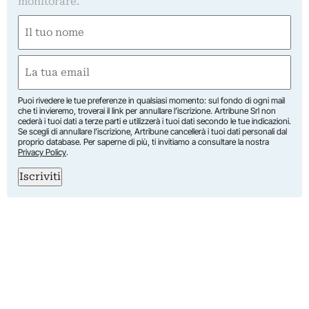
monitorare.
Nome
(Obbligatorio)
Nome
Email
(Obbligatorio)
Puoi rivedere le tue preferenze in qualsiasi momento: sul fondo di ogni mail
che ti invieremo, troverai il link per annullare l’iscrizione. Artribune Srl non
cederà i tuoi dati a terze parti e utilizzerà i tuoi dati secondo le tue indicazioni.
Se scegli di annullare l’iscrizione, Artribune cancellerà i tuoi dati personali dal
proprio database. Per saperne di più, ti invitiamo a consultare la nostra
Privacy Policy
.
Iscriviti