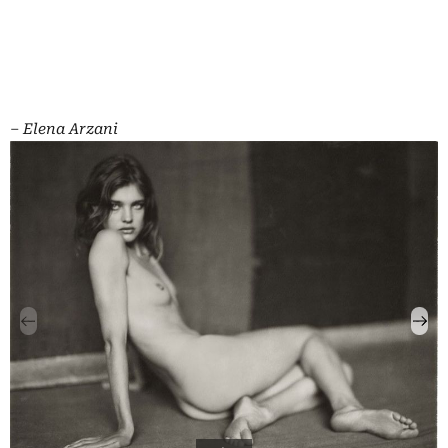
‒
Elena Arzani