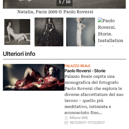
1 / 10
Natalia, Paris 2009 © Paolo Roversi
Ulteriori info
PALAZZO REALE
Paolo Roversi - Storie
Palazzo Reale ospita una
monografica del fotografo
Paolo Roversi che esplora le
diverse sfaccettature del suo
lavoro – quello più
meditativo, intimista e
sconosciuto fino…
Milano (MI)
16/11/2017
–
17/12/2017