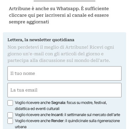
Artribune è anche su Whatsapp. È sufficiente
cliccare qui
per iscriversi al canale ed essere
sempre aggiornati
Lettera, la newsletter quotidiana
Non perdetevi il meglio di Artribune! Ricevi ogni
giorno un'e-mail con gli articoli del giorno e
partecipa alla discussione sul mondo dell'arte.
Nome
(Obbligatorio)
Nome
Email
(Obbligatorio)
Opzioni
Voglio ricevere anche
Segnala
: focus su mostre, festival,
didattica ed eventi culturali
Voglio ricevere anche
Incanti
: il settimanale sul mercato dell'arte
Voglio ricevere anche
Render
: il quindicinale sulla rigenerazione
urbana