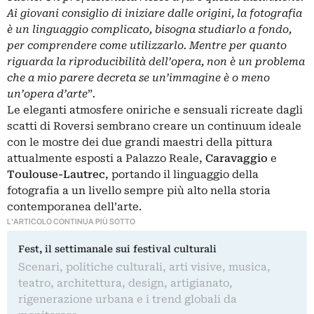
Ai giovani consiglio di iniziare dalle origini, la fotografia
è un linguaggio complicato, bisogna studiarlo a fondo,
per comprendere come utilizzarlo. Mentre per quanto
riguarda la riproducibilit
à
dell’opera, non è un problema
che a mio parere decreta se un’immagine è o meno
un’opera d’arte
”
.
Le eleganti atmosfere oniriche e sensuali ricreate dagli
scatti di Roversi sembrano creare un continuum ideale
con le mostre dei due grandi maestri della pittura
attualmente esposti a Palazzo Reale,
Caravaggio
e
Toulouse-Lautrec
, portando il linguaggio della
fotografia a un livello sempre più alto nella storia
contemporanea dell’arte.
L'ARTICOLO CONTINUA PIÙ SOTTO
Fest, il settimanale sui festival culturali
Scenari, politiche culturali, arti visive, musica,
teatro, architettura, design, artigianato,
rigenerazione urbana e i trend globali da