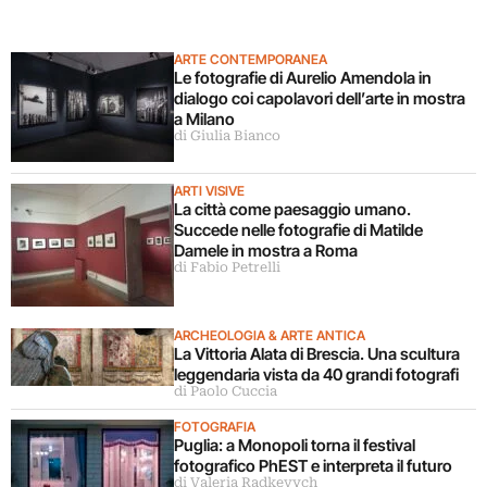
ARTE CONTEMPORANEA
Le fotografie di Aurelio Amendola in
dialogo coi capolavori dell’arte in mostra
a Milano
di Giulia Bianco
ARTI VISIVE
La città come paesaggio umano.
Succede nelle fotografie di Matilde
Damele in mostra a Roma
di Fabio Petrelli
ARCHEOLOGIA & ARTE ANTICA
La Vittoria Alata di Brescia. Una scultura
leggendaria vista da 40 grandi fotografi
di Paolo Cuccia
FOTOGRAFIA
Puglia: a Monopoli torna il festival
fotografico PhEST e interpreta il futuro
di Valeria Radkevych