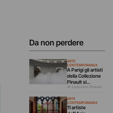
Da non perdere
ARTE
CONTEMPORANEA
A Parigi gli artisti
della Collezione
Pinault si
di Ludovico Pratesi
confrontano con
luce e ombra in
ARTE
una grande
CONTEMPORANEA
mostra
11 artiste