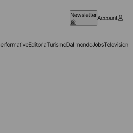
Newsletter
Account
performative
Editoria
Turismo
Dal mondo
Jobs
Television