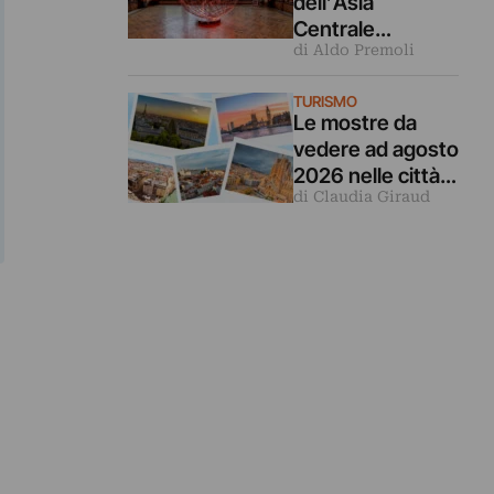
dell’Asia
Centrale
di Aldo Premoli
rileggono la
Turandot in
TURISMO
questa mostra a
Le mostre da
Venezia
vedere ad agosto
2026 nelle città
di Claudia Giraud
d’arte europee