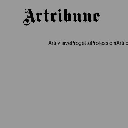
Artribune
Arti visive
Progetto
Professioni
Arti 