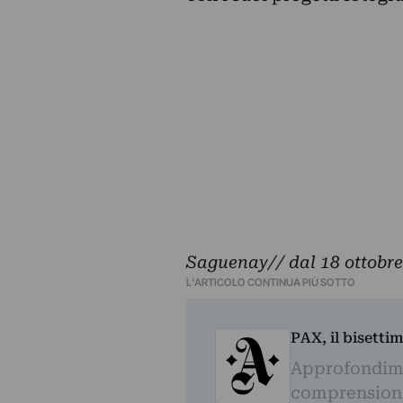
Saguenay// dal 18 ottobre
L'ARTICOLO CONTINUA PIÙ SOTTO
PAX, il bisetti
Approfondime
comprensione 