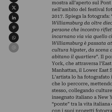
mostra all’aperto sul Pon
Condividi su X
nell’ambito del festival f
Condividi su LinkedIn
2017. Spiega la fotografa:
Williamsburg da oltre diec
Condividi su Pinterest
persone che incontro rifle
Condividi su WhatsApp
incarnano via via quello c
Williamsburg è passata at
Condividi su Email
cultura hipster, da scena a
abitano il quartiere
”. Il 
York, che attraversa l’Eas
Manhattan, il Lower East S
L’artista lo ha fotografato
che lo percorre, mettendo 
stesso, collegando cultur
insegnato italiano a New Y
“ponte” tra la vita italian
con i suoi progetti fotogra