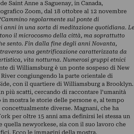
t de Saint Anne a Saguenay, in Canada,
otografico Zoom, dal 18 ottobre al 12 novembre
“
Cammino regolarmente sul ponte di
i anni in una sorta di meditazione quotidiana. L
ttono il microcosmo della città, ma soprattutto
he sento. Fin dalla fine degli anni Novanta,
traverso una gentrificazione caratterizzata da
rtistica, vita notturna. Numerosi gruppi etnici
ponte di Williamsburg è un ponte sospeso di New
t River congiungendo la parte orientale di
ide, con il quartiere di Williamsburg a Brooklyn.
 in più scatti, cercando di raccontare l’umanità
in mostra le storie delle persone e, al tempo
e concettualmente diverse. Magnani, che ha
ork per oltre 15 anni ama definirsi lei stessa un
a e quella newyorkese, sia con il suo lavoro che
fici
. Ecco le immagini della mostra.