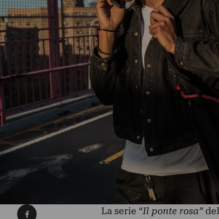
Condividi su Facebook
La serie “
Il ponte rosa”
del