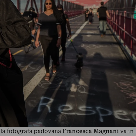
la fotografa
padovana
Francesca Magnani
va in